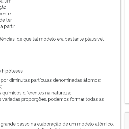
cou um
ição
mente
de ter
a partir
s
ncias, de que tal modelo era bastante plausível.
 hipóteses:
 por diminutas partículas denominadas átomos;
;
químicos diferentes na natureza;
as variadas proporções, podemos formar todas as
 grande passo na elaboração de um modelo atômico,