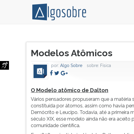
O
Pressione
Modelo
TAB
Título
atômico
e
Modelos Atômicos
do
de
depois
artigo:
Dalton
F
por:
Algo Sobre
sobre:
Física
Vários
para
pensadores
ouvir
propuseram
o
que
conteúdo
O Modelo atômico de Dalton
a
principal
Vários pensadores propuseram que a matéria s
matéria
desta
constituída por átomos, assim como havia pe
seria
tela.
Demócrito e Leucipo. Todavia, até a primeira
constituída
Para
século XIX, esse modelo ainda não era aceito 
por
pular
comunidade científica.
átomos,
essa