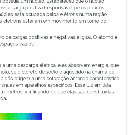
e possuía um núcleo. Estabeleceu que o núcleo
ssui carga positiva (responsável pelos poucos
o núcleo está ocupada pelos elétrons numa região
 Os elétrons estariam em movimento em torno do
o de cargas positivas e negativas é igual. O átomo é
espaços vazios.
 uma descarga elétrica, eles absorvem energia, que
plo, se o cloreto de sódio é aquecido na chama de
e dão origem a uma coloração amarela característica
tínuas em aparelhos específicos. Essa luz emitida
ômetros, verificando-se que elas são constituídas
da.