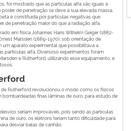
, foi mostrado que as partículas alfa são iguais à
xo poder de penetração se deve à sua elevada massa.
ta é constituída por partículas negativas que
r de penetração maior do que a radiação alfa.
rado em física Johannes Hans Wilhelm Geiger (1882-
 Ernest Marsden (1889-1970), sob orientação de
m um aparato experimental que possibilitava a
as partículas alfa. Diversoso experimentos foram
Marsden e Rutherford, utilizando esse equipamento, e
tosos.
erford
de Rutherford revolucionou o modo como os físicos
 bombardeadas finas lâminas de ouro, para estudo de
svios seriam improváveis, pois sendo as partículas
na de ouro, os elétrons teriam tanto dificuldade para
para desviar balas de canhão.