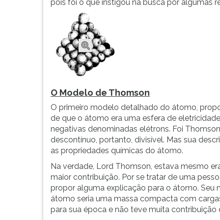
pois foi o que instigou na busca por algumas 
G
(primeira
tecla
à
direita
do
F).
Para
O Modelo de Thomson
ir
ao
O primeiro modelo detalhado do átomo, propos
menu
de que o átomo era uma esfera de eletricidad
principal
negativas denominadas elétrons. Foi Thomson
pressione
descontínuo, portanto, divisível. Mas sua descr
a
as propriedades químicas do átomo.
tecla
Na verdade, Lord Thomson, estava mesmo era 
J
maior contribuição. Por se tratar de uma pesso
e
propor alguma explicação para o átomo. Seu 
depois
átomo seria uma massa compacta com cargas al
F.
para sua época e não teve muita contribuiçã
Pressione