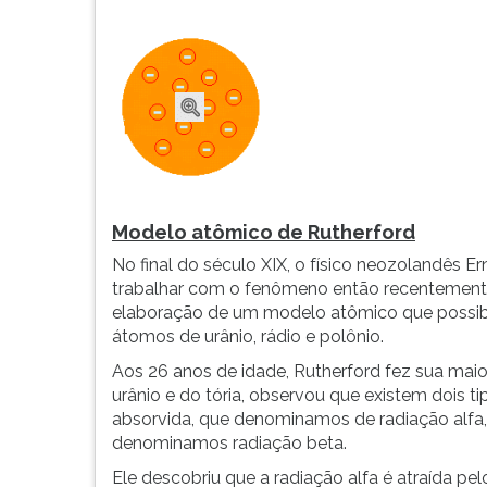
F
para
ouvir
essa
instrução
novamente.
Modelo atômico de Rutherford
No final do século XIX, o físico neozolandês E
trabalhar com o fenômeno então recentemente d
elaboração de um modelo atômico que possibi
átomos de urânio, rádio e polônio.
Aos 26 anos de idade, Rutherford fez sua mai
urânio e do tória, observou que existem dois t
absorvida, que denominamos de radiação alfa,
denominamos radiação beta.
Ele descobriu que a radiação alfa é atraída pe