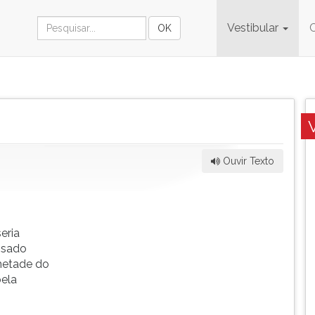
Vestibular
Ouvir Texto
eria
nsado
 metade do
pela