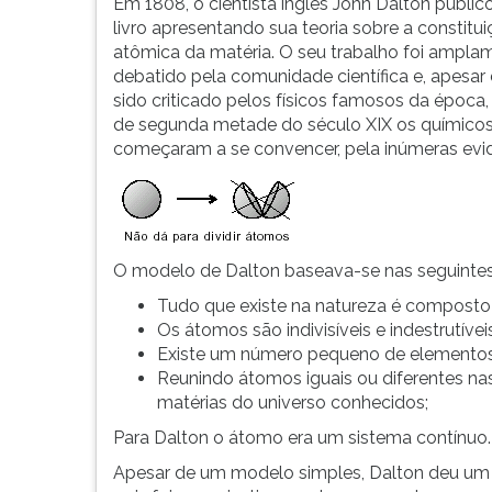
assim
leitura
Em 1808, o cientista inglês John Dalton publi
como
pressione
livro apresentando sua teoria sobre a constitu
havia
TAB
atômica da matéria. O seu trabalho foi ampla
pensado
e
debatido pela comunidade científica e, apesar 
Demócrito
depois
sido criticado pelos físicos famosos da época, 
e
F.
de segunda metade do século XIX os químico
Leucipo...
Para
começaram a se convencer, pela inúmeras evidê
pausar
a
leitura
pressione
D
O modelo de Dalton baseava-se nas seguintes
(primeira
Tudo que existe na natureza é composto
tecla
Os átomos são indivisíveis e indestrutíveis
à
Existe um número pequeno de elementos 
esquerda
Reunindo átomos iguais ou diferentes n
do
matérias do universo conhecidos;
F),
para
Para Dalton o átomo era um sistema contínuo.
continuar
Apesar de um modelo simples, Dalton deu um
pressione