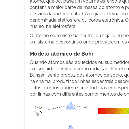
átomo, que ocuparia um volume esférico e qu
contém a maior parte da massa do átomo e po
desvios da radiação alfa). A região externa a
denominada eletrosfera ou coroa eletrônica.
núcleo, na eletrosfera.
O átomo é um sistema neutro, ou seja, o númer
um sistema descontínuo onde prevalecem os 
Modelo atômico de Bohr
Quando átomos são aquecidos ou submetidos a
em seguida é emitida como radiação. Por exem
Bunsen, serão produzidos átomos de sódio, qu
na chama, produzindo linhas espectrais descon
pelos átomos podem ser estudadas em espectr
por linhas com diferentes comprimentos de on