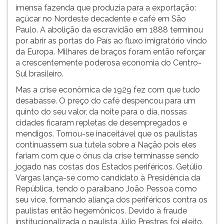
imensa fazenda que produzia para a exportação:
açúcar no Nordeste decadente e café em São
Paulo. A abolição da escravidão em 1888 terminou
por abrir as portas do País ao fluxo imigratório vindo
da Europa. Milhares de braços foram então reforçar
a crescentemente poderosa economia do Centro-
Sul brasileiro.
Mas a crise econômica de 1929 fez com que tudo
desabasse. O preço do café despencou para um
quinto do seu valor, da noite para o dia, nossas
cidades ficaram repletas de desempregados e
mendigos. Tornou-se inaceitável que os paulistas
continuassem sua tutela sobre a Nação pois eles
fariam com que o ônus da crise terminasse sendo
jogado nas costas dos Estados periféricos. Getúlio
Vargas lança-se como candidato à Presidência da
República, tendo o paraibano João Pessoa como
seu vice, formando aliança dos periféricos contra os
paulistas então hegemônicos. Devido à fraude
institucionalizada o paulista Júlio Prestres foi eleito.