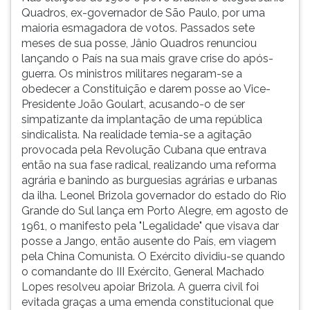
Quadros, ex-governador de São Paulo, por uma
maioria esmagadora de votos. Passados sete
meses de sua posse, Jânio Quadros renunciou
lançando o País na sua mais grave crise do após-
guerra. Os ministros militares negaram-se a
obedecer a Constituição e darem posse ao Vice-
Presidente João Goulart, acusando-o de ser
simpatizante da implantação de uma república
sindicalista. Na realidade temia-se a agitação
provocada pela Revolução Cubana que entrava
então na sua fase radical, realizando uma reforma
agrária e banindo as burguesias agrárias e urbanas
da ilha. Leonel Brizola governador do estado do Rio
Grande do Sul lança em Porto Alegre, em agosto de
1961, o manifesto pela "Legalidade" que visava dar
posse a Jango, então ausente do País, em viagem
pela China Comunista. O Exército dividiu-se quando
o comandante do III Exército, General Machado
Lopes resolveu apoiar Brizola. A guerra civil foi
evitada graças a uma emenda constitucional que