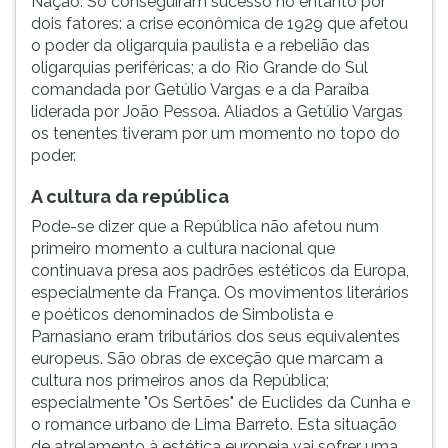
Nação. Só conseguiram sucesso no entanto por
dois fatores: a crise econômica de 1929 que afetou
o poder da oligarquia paulista e a rebelião das
oligarquias periféricas; a do Rio Grande do Sul
comandada por Getúlio Vargas e a da Paraíba
liderada por João Pessoa. Aliados a Getúlio Vargas
os tenentes tiveram por um momento no topo do
poder.
A cultura da república
Pode-se dizer que a República não afetou num
primeiro momento a cultura nacional que
continuava presa aos padrões estéticos da Europa,
especialmente da França. Os movimentos literários
e poéticos denominados de Simbolista e
Parnasiano eram tributários dos seus equivalentes
europeus. São obras de exceção que marcam a
cultura nos primeiros anos da República;
especialmente "Os Sertões" de Euclides da Cunha e
o romance urbano de Lima Barreto. Esta situação
de atrelamento à estética europeia vai sofrer uma