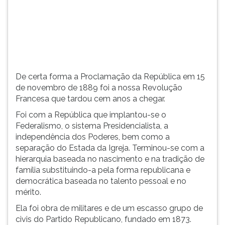
(primeira
tecla
à
direita
do
F).
Para
De certa forma a Proclamação da República em 15
ir
de novembro de 1889 foi a nossa Revolução
ao
Francesa que tardou cem anos a chegar.
menu
principal
Foi com a República que implantou-se o
pressione
Federalismo, o sistema Presidencialista, a
a
independência dos Poderes, bem como a
tecla
separação do Estada da Igreja. Terminou-se com a
J
hierarquia baseada no nascimento e na tradição de
e
família substituindo-a pela forma republicana e
depois
democrática baseada no talento pessoal e no
F.
mérito.
Pressione
Ela foi obra de militares e de um escasso grupo de
F
civis do Partido Republicano, fundado em 1873.
para