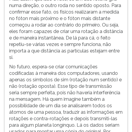
numa direção, o outro roda no sentido oposto. Para
ouvir
confirmar esse fato, os físicos realizaram a medida
essa
no fóton mais próximo e o fóton mais distante
instrução
começou a rodar ao contrário do primeiro. Ou seja,
novamente.
eles foram capazes de criar uma rotação a distância
e de maneira instantânea. De lá para cá, o feito
repetiu-se várias vezes e sempre funciona, não
importa a que distância as partículas estejam entre
si.
No futuro, espera-se criar comunicações
codificadas à maneira dos computadores, usando
apenas os símbolos de sim (rotação num sentido) e
não (rotação oposta). Esse tipo de transmissão
seria sempre perfeita, pois não haveria interferência
na mensagem. Há quem imagine também a
possibilidade de um dia se analisarem todos os
átomos de uma pessoa, traduzir as informações em
rotações e contra-rotações e depois transmiti-las
para algum planeta longínquo. Lá os dados seriam
usados para montar uma cópia do original. Por