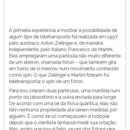
(primeira
tecla
à
direita
do
A primeira experiência a mostrar a possibilidade de
F).
algum tipo de teletransporte foi realizada em 1997
Para
pelo austríaco Anton Zeilinger e, de maneira
ir
independente, pelo italiano Francesco de Martini.
ao
Eles empregaram uma partícula não muito diferente
menu
de um elétron, chamada fóton – que também gira
principal
em torno de si mesmo, num movimento conhecido
pressione
como spin. O que Zeilinger e Martini fizeram foi
a
teletransportar o spin de um fóton.
tecla
Para isso criaram duas partículas, uma mantida num
J
ponto do laboratório e a outra enviada para longe.
e
De acordo com uma lei da física quântica, elas não
depois
têm nenhuma propriedade até serem medidas por
F.
alguém. É como se só começassem a rodopiar
Pressione
depois que o cientista tentasse medir sua rotação.
F
Mas, assim que isso é feito, se um dos fótons gira
para