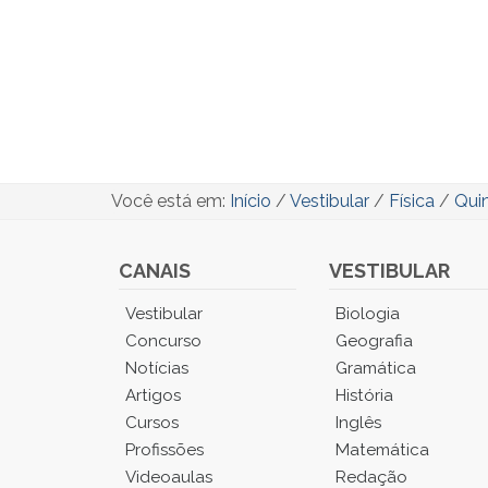
Você está em:
Início
/
Vestibular
/
Física
/
Quin
CANAIS
VESTIBULAR
Você
Vestibular
Biologia
está
Concurso
Geografia
no
Notícias
Gramática
Menu
Artigos
História
Principal.
Cursos
Inglês
Pressione
TAB
Profissões
Matemática
e
Videoaulas
Redação