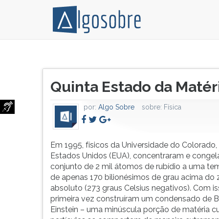
Em
Pressione
1995,
TAB
Título
físicos
e
Quinta Estado da Matéri
do
da
depois
artigo:
Universidade
F
por:
Algo Sobre
sobre:
Física
do
para
Colorado,
ouvir
nos
o
Estados
conteúdo
Em 1995, físicos da Universidade do Colorado,
Unidos
principal
Estados Unidos (EUA), concentraram e conge
(EUA),
desta
conjunto de 2 mil átomos de rubídio a uma te
concentraram
tela.
de apenas 170 bilionésimos de grau acima do 
e
Para
absoluto (273 graus Celsius negativos). Com is
congelaram
pular
primeira vez construíram um condensado de 
um
essa
Einstein – uma minúscula porção de matéria cu