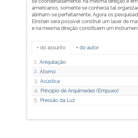
se coordenadamente, na mesma direção e em vel
G
americanos, somente se conhecia tal organizaçã
(primeira
alinham-se perfeitamente. Agora os pesquis
tecla
Einstein será possível construir um laser de 
à
e na mesma direção constituem um instrumento
direita
do
F).
+ do assunto
+ do autor
Para
ir
1.
Aniquilação
ao
2.
Átomo
menu
principal
3.
Acústica
pressione
4.
Princípio de Arquimedes (Empuxo)
a
5.
tecla
Pressão da Luz
J
e
depois
F.
Pressione