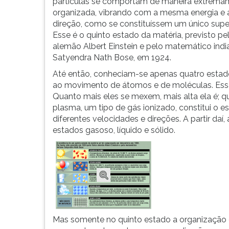
conjunto
leitura
partículas se comportam de maneira extrema
de
pressione
organizada, vibrando com a mesma energia e
2
TAB
direção, como se constituíssem um único sup
mil
e
Esse é o quinto estado da matéria, previsto pel
átomos
depois
alemão Albert Einstein e pelo matemático indi
de
F.
Satyendra Nath Bose, em 1924.
rub&ia...
Para
Até então, conheciam-se apenas quatro estados
pausar
ao movimento de átomos e de moléculas. Es
a
Quanto mais eles se mexem, mais alta ela é; 
leitura
plasma, um tipo de gás ionizado, constitui o
pressione
diferentes velocidades e direções. A partir daí
D
estados gasoso, líquido e sólido.
(primeira
tecla
à
esquerda
do
F),
para
continuar
Mas somente no quinto estado a organização 
pressione