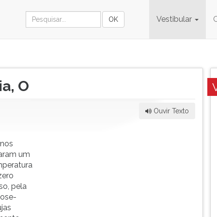
Vestibular
a, O
Ouvir Texto
 nos
laram um
mperatura
zero
so, pela
Bose-
jas