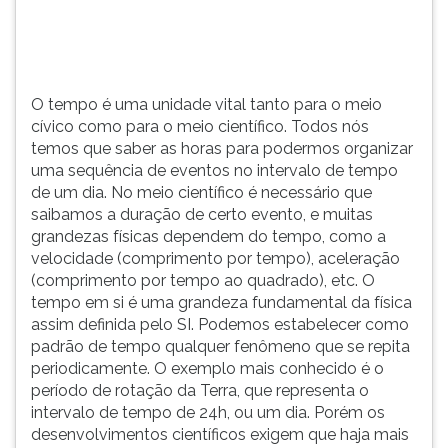
(primeira
tecla
à
direita
do
O tempo é uma unidade vital tanto para o meio
F).
cívico como para o meio científico. Todos nós
Para
temos que saber as horas para podermos organizar
ir
uma sequência de eventos no intervalo de tempo
ao
de um dia. No meio científico é necessário que
menu
saibamos a duração de certo evento, e muitas
principal
grandezas físicas dependem do tempo, como a
pressione
velocidade (comprimento por tempo), aceleração
a
(comprimento por tempo ao quadrado), etc. O
tecla
tempo em si é uma grandeza fundamental da física
J
assim definida pelo SI. Podemos estabelecer como
e
padrão de tempo qualquer fenômeno que se repita
depois
periodicamente. O exemplo mais conhecido é o
F.
período de rotação da Terra, que representa o
Pressione
intervalo de tempo de 24h, ou um dia. Porém os
F
desenvolvimentos científicos exigem que haja mais
para