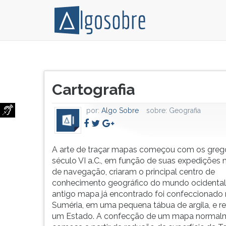
A
Pressione
arte
TAB
Título
de
e
Cartografia
do
traçar
depois
artigo:
mapas
F
por:
Algo Sobre
sobre:
Geografia
começou
para
com
ouvir
os
o
gregos
conteúdo
A arte de traçar mapas começou com os greg
que,
principal
século VI a.C., em função de suas expedições m
no
desta
de navegação, criaram o principal centro de
século
tela.
conhecimento geográfico do mundo ocidental
VI
Para
antigo mapa já encontrado foi confeccionado
a.C.,
pular
Suméria, em uma pequena tábua de argila, e r
em
essa
um Estado. A confecção de um mapa normal