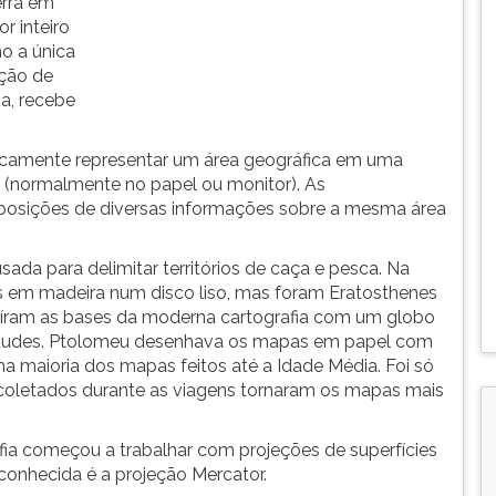
erra em
r inteiro
o a única
ação de
na, recebe
raficamente representar um área geográfica em uma
 (normalmente no papel ou monitor). As
mposições de diversas informações sobre a mesma área
sada para delimitar territórios de caça e pesca. Na
 em madeira num disco liso, mas foram Eratosthenes
struíram as bases da moderna cartografia com um globo
titudes. Ptolomeu desenhava os mapas em papel com
a maioria dos mapas feitos até a Idade Média. Foi só
oletados durante as viagens tornaram os mapas mais
ia começou a trabalhar com projeções de superfícies
conhecida é a projeção Mercator.