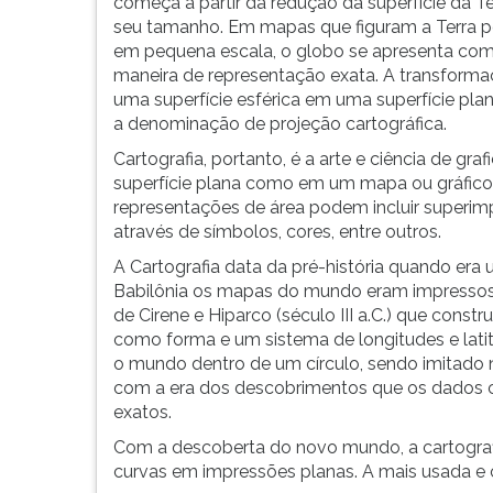
função
leitura
começa a partir da redução da superfície da T
de
pressione
seu tamanho. Em mapas que figuram a Terra po
suas
TAB
em pequena escala, o globo se apresenta com
expedições
e
maneira de representação exata. A transform
militares
depois
uma superfície esférica em uma superfície pla
e
F.
a denominação de projeção cartográfica.
de
Para
Cartografia, portanto, é a arte e ciência de g
navegação,
pausar
superfície plana como em um mapa ou gráfico
criaram
a
representações de área podem incluir superi
o
leitura
através de símbolos, cores, entre outros.
princip...
pressione
A Cartografia data da pré-história quando era u
D
Babilônia os mapas do mundo eram impressos
(primeira
de Cirene e Hiparco (século III a.C.) que con
tecla
como forma e um sistema de longitudes e la
à
o mundo dentro de um círculo, sendo imitado n
esquerda
com a era dos descobrimentos que os dados c
do
exatos.
F),
para
Com a descoberta do novo mundo, a cartograf
continuar
curvas em impressões planas. A mais usada e 
pressione