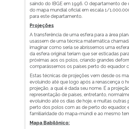
F
saindo do IBGE em 1996. O departamento de 
para
do mapa mundial oficial em escala 1/1.000.00
ouvir
para este departamento.
essa
Projeções
instrução
novamente.
A transferência de uma esfera para a área pla
usassem de uma técnica matemática chamada p
imaginar como seria se abríssemos uma esfera
da esfera original teriam que ser esticadas pa
próximas aos os polos, criando grandes defo
comparássemos os países perto do equador c
Estas técnicas de projeções vem desde os map
evoluindo até que logo após a renascença o h
projeção, a qual é dada seu nome. É a projeç
representação de países, entretanto, normalme
evoluindo até os dias de hoje, e muitas outra
perto dos polos com as de perto do equador, e
familiaridade do mapa-múndi e ao mesmo temp
Mapa Babilônico: