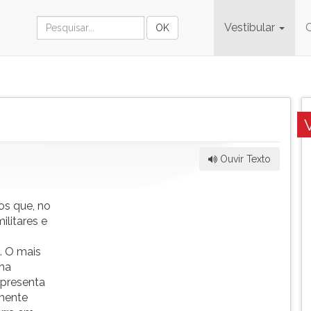
Vestibular
Ouvir Texto
os que, no
ilitares e
. O mais
 na
epresenta
mente