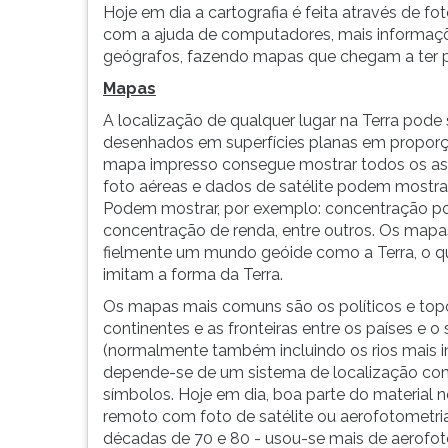
Hoje em dia a cartografia é feita através de fo
G
com a ajuda de computadores, mais informaçõ
(primeira
geógrafos, fazendo mapas que chegam a ter pr
tecla
à
Mapas
direita
A localização de qualquer lugar na Terra po
do
desenhados em superfícies planas em proporç
F).
mapa impresso consegue mostrar todos os as
Para
foto aéreas e dados de satélite podem mostra
ir
Podem mostrar, por exemplo: concentração pop
ao
concentração de renda, entre outros. Os mapa
menu
fielmente um mundo geóide como a Terra, o q
principal
imitam a forma da Terra.
pressione
a
Os mapas mais comuns são os políticos e topo
tecla
continentes e as fronteiras entre os países e 
J
(normalmente também incluindo os rios mais i
e
depende-se de um sistema de localização com 
depois
símbolos. Hoje em dia, boa parte do material 
F.
remoto com foto de satélite ou aerofotometri
Pressione
décadas de 70 e 80 - usou-se mais de aerofot