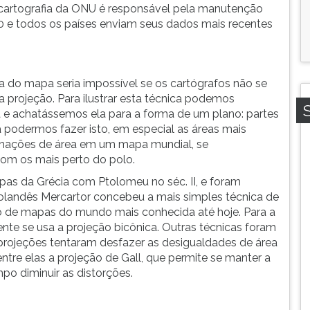
cartografia da ONU é responsável pela manutenção
0 e todos os países enviam seus dados mais recentes
na do mapa seria impossível se os cartógrafos não se
rojeção. Para ilustrar esta técnica podemos
 e achatássemos ela para a forma de um plano: partes
ra podermos fazer isto, em especial as áreas mais
rmações de área em um mapa mundial, se
om os mais perto do polo.
as da Grécia com Ptolomeu no séc. II, e foram
olandês Mercartor concebeu a mais simples técnica de
ão de mapas do mundo mais conhecida até hoje. Para a
nte se usa a projeção bicônica. Outras técnicas foram
s projeções tentaram desfazer as desigualdades de área
ntre elas a projeção de Gall, que permite se manter a
o diminuir as distorções.