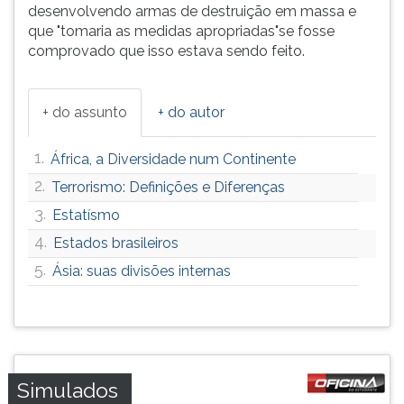
desenvolvendo armas de destruição em massa e
ouvir
que "tomaria as medidas apropriadas"se fosse
essa
comprovado que isso estava sendo feito.
instrução
novamente.
+ do assunto
+ do autor
1.
África, a Diversidade num Continente
2.
Terrorismo: Definições e Diferenças
3.
Estatísmo
4.
Estados brasileiros
5.
Ásia: suas divisões internas
Simulados