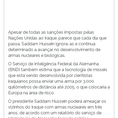
Saddam
TAB
Hussein
e
ignora-
depois
a...
F.
Para
Apesar de todas as sanções impostas pelas
pausar
Nações Unidas ao Iraque, parece que cada dia que
a
passa, Saddam Hussein ignora-as e continua
leitura
determinado a avançar no desenvolvimento de
pressione
armas nucleares e biológicas.
D
(primeira
O Serviço de Inteligência Federal da Alemanha
tecla
(BND) também estima que a tecnologia de mísseis
à
que está sendo desenvolvida por cientistas
esquerda
iraquianos possa enviar uma arma por 3.000
do
quilômetros de distância até 2005, o que colocaria a
F),
Europa na área de risco.
para
O presidente Saddam Hussein poderá ameaçar os
continuar
vizinhos do Iraque com armas nucleares em três
pressione
anos, de acordo com um relatório do serviço de
G