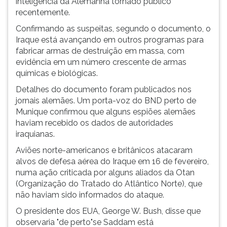
inteligência da Alemanha tornado público
(primeira
recentemente.
tecla
à
Confirmando as suspeitas, segundo o documento, o
direita
Iraque está avançando em outros programas para
do
fabricar armas de destruição em massa, com
F).
evidência em um número crescente de armas
Para
químicas e biológicas.
ir
Detalhes do documento foram publicados nos
ao
jornais alemães. Um porta-voz do BND perto de
menu
Munique confirmou que alguns espiões alemães
principal
haviam recebido os dados de autoridades
pressione
iraquianas.
a
tecla
Aviões norte-americanos e britânicos atacaram
J
alvos de defesa aérea do Iraque em 16 de fevereiro,
e
numa ação criticada por alguns aliados da Otan
depois
(Organização do Tratado do Atlântico Norte), que
F.
não haviam sido informados do ataque.
Pressione
O presidente dos EUA, George W. Bush, disse que
F
observaria "de perto"se Saddam está
para