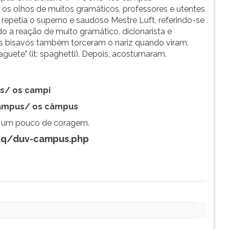
ir os olhos de muitos gramáticos, professores e utentes
 repetia o superno e saudoso Mestre Luft, referindo-se
o a reação de muito gramático, dicionarista e
s bisavós também torceram o nariz quando viram,
guete" (it: spaghetti). Depois, acostumaram.
s/ os campi
âmpus/ os câmpus
a um pouco de coragem.
faq/duv-campus.php