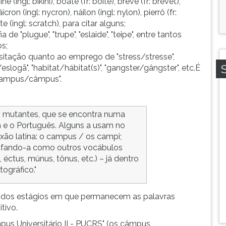
ingl: bikini), boate (fr: boîte), brevê (fr: brevet),
ron (ingl: nycron), náilon (ingl: nylon), pierrô (fr:
e (ingl: scratch), para citar alguns;
e "plugue", "trupe", "eslaide", "teipe", entre tantos
s;
itação quanto ao emprego de "stress/stresse",
eslogã", "habitat/hábitat(s)", "gangster/gângster", etc.É
"campus/câmpus".
s mutantes, que se encontra numa
m e o Português. Alguns a usam no
lexão latina: o campus / os campi;
grafando-a como outros vocábulos
, éctus, múnus, tônus, etc.) – já dentro
tográfico."
um dos estágios em que permanecem as palavras
tivo.
pus Universitário II - PUCRS" (os câmpus