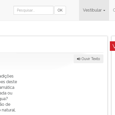
Vestibular
Ouvir Texto
radições
ões deste
ramática
zada ou
ngua?
ção de
 natural,