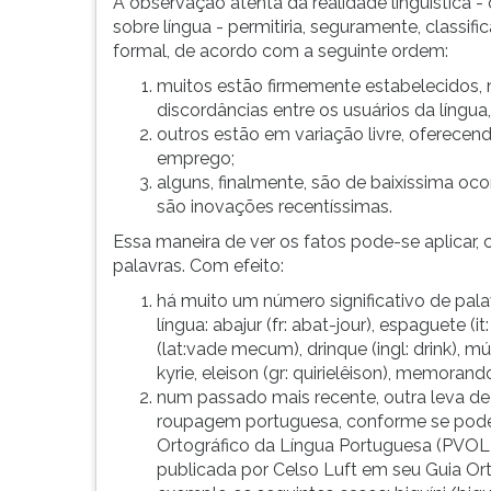
A observação atenta da realidade linguística 
G
sobre língua - permitiria, seguramente, classif
(primeira
formal, de acordo com a seguinte ordem:
tecla
muitos estão firmemente estabelecidos, n
à
discordâncias entre os usuários da língua
direita
outros estão em variação livre, oferecend
do
emprego;
F).
alguns, finalmente, são de baixíssima oc
Para
são inovações recentíssimas.
ir
ao
Essa maneira de ver os fatos pode-se aplica
menu
palavras. Com efeito:
principal
há muito um número significativo de pal
pressione
língua: abajur (fr: abat-jour), espaguete 
a
(lat:vade mecum), drinque (ingl: drink), mún
tecla
kyrie, eleison (gr: quirielêison), memoran
J
num passado mais recente, outra leva de
e
roupagem portuguesa, conforme se pode
depois
Ortográfico da Língua Portuguesa (PVOLP)
F.
publicada por Celso Luft em seu Guia Ort
Pressione