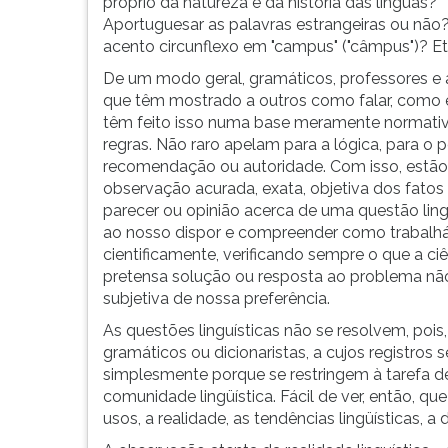
a
leitura
próprio da natureza e da história das línguas?
explicação?
pressione
Aportuguesar as palavras estrangeiras ou não
TAB
acento circunflexo em "campus" ("câmpus")? Et
e
De um modo geral, gramáticos, professores e
depois
que têm mostrado a outros como falar, como e
F.
têm feito isso numa base meramente normativis
Para
regras. Não raro apelam para a lógica, para o p
pausar
recomendação ou autoridade. Com isso, estão
a
observação acurada, exata, objetiva dos fatos l
leitura
parecer ou opinião acerca de uma questão ling
pressione
ao nosso dispor e compreender como trabalhá
D
cientificamente, verificando sempre o que a ciê
(primeira
pretensa solução ou resposta ao problema nã
tecla
subjetiva de nossa preferência.
à
As questões linguísticas não se resolvem, pois
esquerda
gramáticos ou dicionaristas, a cujos registros s
do
simplesmente porque se restringem à tarefa de
F),
comunidade lingüística. Fácil de ver, então, que
para
usos, a realidade, as tendências lingüísticas, a d
continuar
pressione