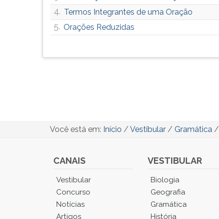
4.
Termos Integrantes de uma Oração
5.
Orações Reduzidas
Você está em:
Início
/
Vestibular
/
Gramática
CANAIS
VESTIBULAR
Você
Vestibular
Biologia
está
Concurso
Geografia
no
Notícias
Gramática
Menu
Artigos
História