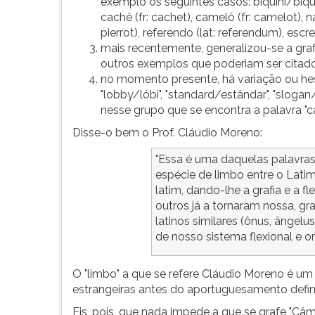
exemplo os seguintes casos: biquíni/biquine (
F
cachê (fr: cachet), camelô (fr: camelot), náic
para
pierrot), referendo (lat: referendum), escret
ouvir
mais recentemente, generalizou-se a grafia d
essa
outros exemplos que poderiam ser citado
instrução
no momento presente, há variação ou hes
novamente.
"lobby/lóbi", "standard/estândar", "slogan/
nesse grupo que se encontra a palavra 
Disse-o bem o Prof. Cláudio Moreno:
"Essa é uma daquelas palavra
espécie de limbo entre o Lati
latim, dando-lhe a grafia e a f
outros já a tornaram nossa, 
latinos similares (ônus, ângelus
de nosso sistema flexional e or
O "limbo" a que se refere Cláudio Moreno é 
estrangeiras antes do aportuguesamento defini
Eis, pois, que nada impede a que se grafe "Câm