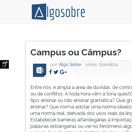
Com
Pressione
dúvida
TAB
Título
sobre
e
Campus ou Câmpus?
do
o
depois
artigo:
uso
F
por:
Algo Sobre
sobre:
Gramática
correto
para
da
ouvir
palavra
o
campus/câmpus?
conteúdo
Entre nós, é ampla a área de dúvidas, de cont
Qual
principal
ou de conflitos. A toda hora vêm à tona quest
a
desta
tipo: ensinar ou não ensinar gramática? Que g
forma
tela.
ensinar? Que norma adotar, uma norma ideali
correta,
Para
uma norma real, derivada dos usos reais da lí
e
pular
Estabelecer barreiras alfandegárias à importa
qual
essa
palavras estrangeiras ou ver no fenômeno algo