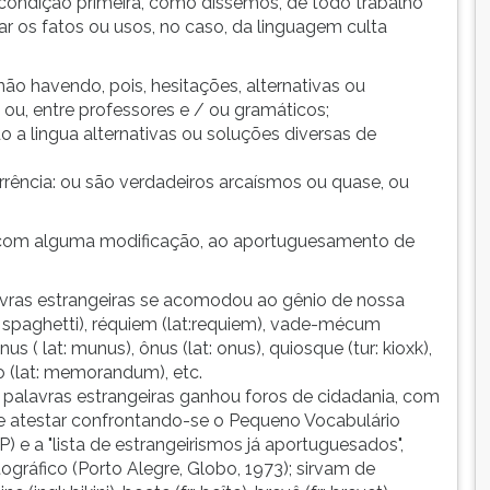
- condição primeira, como dissemos, de todo trabalho
icar os fatos ou usos, no caso, da linguagem culta
ão havendo, pois, hesitações, alternativas ou
, ou, entre professores e / ou gramáticos;
o a lingua alternativas ou soluções diversas de
orrência: ou são verdadeiros arcaísmos ou quase, ou
r, com alguma modificação, ao aportuguesamento de
avras estrangeiras se acomodou ao gênio de nossa
(it: spaghetti), réquiem (lat:requiem), vade-mécum
us ( lat: munus), ônus (lat: onus), quiosque (tur: kioxk),
do (lat: memorandum), etc.
 palavras estrangeiras ganhou foros de cidadania, com
 atestar confrontando-se o Pequeno Vocabulário
 e a "lista de estrangeirismos já aportuguesados",
ográfico (Porto Alegre, Globo, 1973); sirvam de