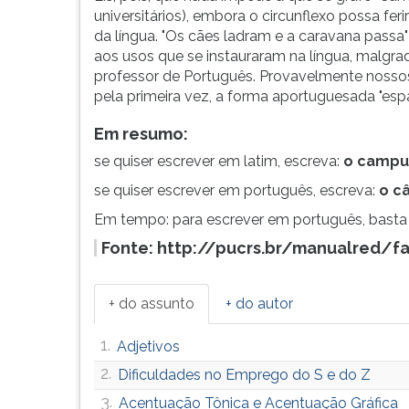
universitários), embora o circunflexo possa fer
da língua. "Os cães ladram e a caravana passa"
aos usos que se instauraram na língua, malgrad
professor de Português. Provavelmente nosso
pela primeira vez, a forma aportuguesada "espa
Em resumo:
se quiser escrever em latim, escreva:
o campu
se quiser escrever em português, escreva:
o c
Em tempo: para escrever em português, bast
Fonte: http://pucrs.br/manualred/
+ do assunto
+ do autor
1.
Adjetivos
2.
Dificuldades no Emprego do S e do Z
3.
Acentuação Tônica e Acentuação Gráfica