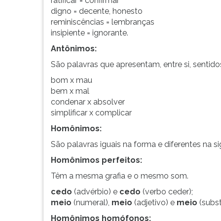
ratificar = confirmar
recuperar.
leitura
digno = decente, honesto
Lista
pressione
reminiscências = lembranças
com
TAB
insipiente = ignorante.
alguns
e
homônimos
depois
Antônimos:
e
F.
São palavras que apresentam, entre si, sentido
pa...
Para
pausar
bom x mau
a
bem x mal
leitura
condenar x absolver
pressione
simplificar x complicar
D
Homônimos:
(primeira
tecla
São palavras iguais na forma e diferentes na s
à
Homônimos perfeitos:
esquerda
do
Têm a mesma grafia e o mesmo som.
F),
cedo
(advérbio) e
cedo
(verbo ceder);
para
meio
(numeral),
meio
(adjetivo) e
meio
(subst
continuar
pressione
Homônimos homófonos: