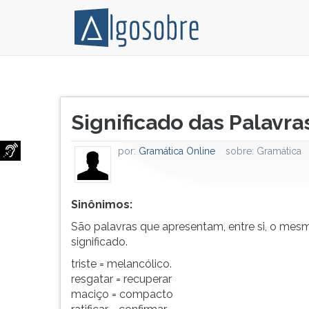
Sinônimos:
Pressione
São
TAB
Título
palavras
e
Significado das Palavra
do
que
depois
artigo:
apresentam,
F
por:
Gramática Online
sobre:
Gramática
entre
para
si,
ouvir
o
o
mesmo
conteúdo
Sinônimos:
significado.
principal
São palavras que apresentam, entre si, o mes
triste
desta
significado.
=
tela.
triste = melancólico.
melancólico,
Para
resgatar = recuperar
resgatar
pular
maciço = compacto
=
essa