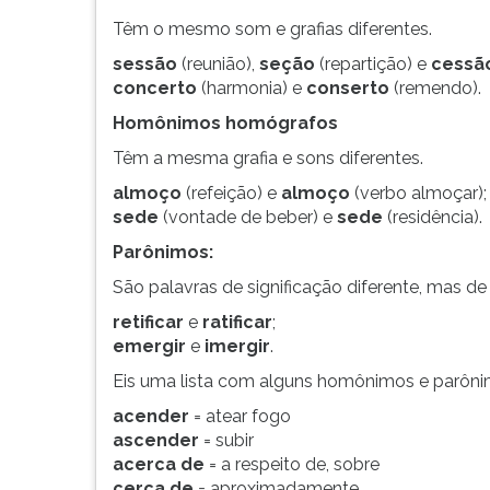
G
Têm o mesmo som e grafias diferentes.
(primeira
sessão
(reunião),
seção
(repartição) e
cessã
tecla
concerto
(harmonia) e
conserto
(remendo).
à
direita
Homônimos homógrafos
do
Têm a mesma grafia e sons diferentes.
F).
Para
almoço
(refeição) e
almoço
(verbo almoçar);
ir
sede
(vontade de beber) e
sede
(residência).
ao
Parônimos:
menu
principal
São palavras de significação diferente, mas d
pressione
retificar
e
ratificar
;
a
emergir
e
imergir
.
tecla
J
Eis uma lista com alguns homônimos e parôni
e
acender
= atear fogo
depois
ascender
= subir
F.
acerca de
= a respeito de, sobre
Pressione
cerca de
= aproximadamente