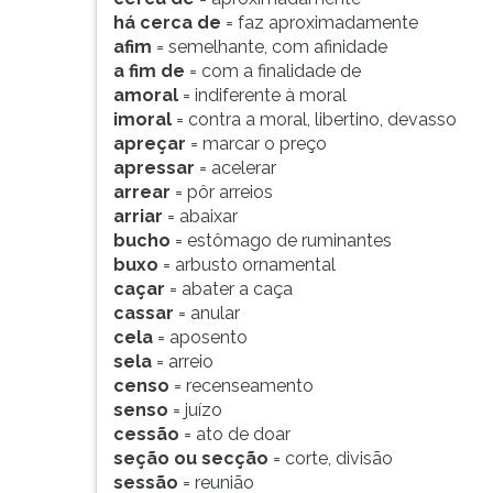
F
há cerca de
= faz aproximadamente
para
afim
= semelhante, com afinidade
ouvir
a fim de
= com a finalidade de
essa
amoral
= indiferente à moral
instrução
imoral
= contra a moral, libertino, devasso
novamente.
apreçar
= marcar o preço
apressar
= acelerar
arrear
= pôr arreios
arriar
= abaixar
bucho
= estômago de ruminantes
buxo
= arbusto ornamental
caçar
= abater a caça
cassar
= anular
cela
= aposento
sela
= arreio
censo
= recenseamento
senso
= juízo
cessão
= ato de doar
seção ou secção
= corte, divisão
sessão
= reunião