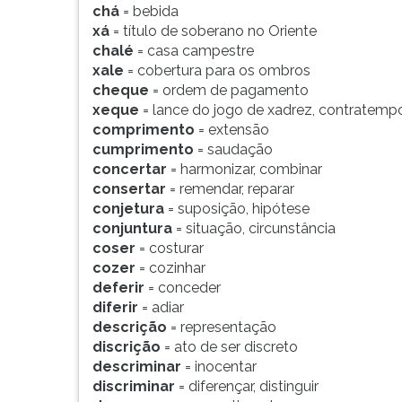
chá
= bebida
xá
= título de soberano no Oriente
chalé
= casa campestre
xale
= cobertura para os ombros
cheque
= ordem de pagamento
xeque
= lance do jogo de xadrez, contratemp
comprimento
= extensão
cumprimento
= saudação
concertar
= harmonizar, combinar
consertar
= remendar, reparar
conjetura
= suposição, hipótese
conjuntura
= situação, circunstância
coser
= costurar
cozer
= cozinhar
deferir
= conceder
diferir
= adiar
descrição
= representação
discrição
= ato de ser discreto
descriminar
= inocentar
discriminar
= diferençar, distinguir