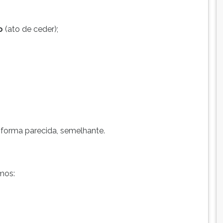
o
(ato de ceder);
e forma parecida, semelhante.
mos: