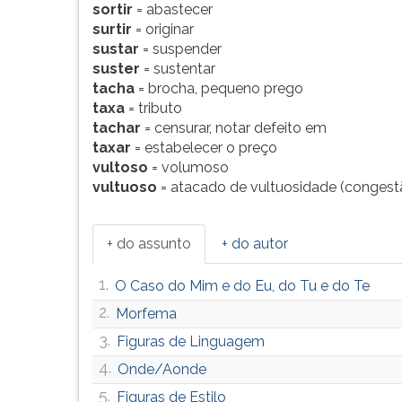
sortir
= abastecer
surtir
= originar
sustar
= suspender
suster
= sustentar
tacha
= brocha, pequeno prego
taxa
= tributo
tachar
= censurar, notar defeito em
taxar
= estabelecer o preço
vultoso
= volumoso
vultuoso
= atacado de vultuosidade (congest
+ do assunto
+ do autor
1.
O Caso do Mim e do Eu, do Tu e do Te
2.
Morfema
3.
Figuras de Linguagem
4.
Onde/Aonde
5.
Figuras de Estilo