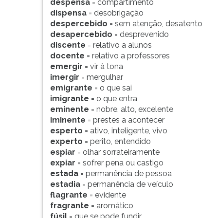
despensa
= compartimento
dispensa
= desobrigação
despercebido
= sem atenção, desatento
desapercebido
= desprevenido
discente
= relativo a alunos
docente
= relativo a professores
emergir
= vir à tona
imergir
= mergulhar
emigrante
= o que sai
imigrante
= o que entra
eminente
= nobre, alto, excelente
iminente
= prestes a acontecer
esperto
= ativo, inteligente, vivo
experto
= perito, entendido
espiar
= olhar sorrateiramente
expiar
= sofrer pena ou castigo
estada
= permanência de pessoa
estadia
= permanência de veículo
flagrante
= evidente
fragrante
= aromático
fúsil
= que se pode fundir