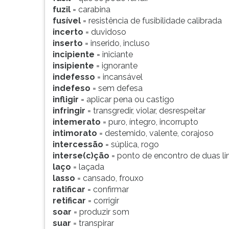
fuzil
= carabina
fusível
= resistência de fusibilidade calibrada
incerto
= duvidoso
inserto
= inserido, incluso
incipiente
= iniciante
insipiente
= ignorante
indefesso
= incansável
indefeso
= sem defesa
infligir
= aplicar pena ou castigo
infringir
= transgredir, violar, desrespeitar
intemerato
= puro, íntegro, incorrupto
intimorato
= destemido, valente, corajoso
intercessão
= súplica, rogo
interse(c)ção
= ponto de encontro de duas li
laço
= laçada
lasso
= cansado, frouxo
ratificar
= confirmar
retificar
= corrigir
soar
= produzir som
suar
= transpirar