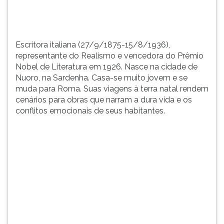
na
TAB
cidade
e
de
depois
Nuoro,...
F.
Escritora italiana (27/9/1875-15/8/1936),
Para
representante do Realismo e vencedora do Prêmio
pausar
Nobel de Literatura em 1926. Nasce na cidade de
a
Nuoro, na Sardenha. Casa-se muito jovem e se
leitura
muda para Roma. Suas viagens à terra natal rendem
pressione
cenários para obras que narram a dura vida e os
D
conflitos emocionais de seus habitantes.
(primeira
tecla
à
esquerda
do
F),
para
continuar
pressione
G