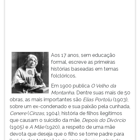
(primeira
tecla
à
direita
do
F).
Para
ir
Aos 17 anos, sem educação
ao
formal, escreve as primeiras
menu
histórias baseadas em temas
principal
folclóricos.
pressione
a
Em 1900 publica
O Velho da
tecla
Montanha
. Dentre suas mais de 50
J
obras, as mais importantes são
Elias Portolu
(1903),
e
sobre um ex-condenado e sua paixão pela cunhada,
depois
Cenere
(
Cinzas
, 1904), história de filhos ilegítimos
F.
que causam o suicídio da mãe,
Depois do Divórcio
Pressione
(1905) e
A Mãe
(1920), a respeito de uma mãe
F
devota que deseja que o filho se torne padre para
para