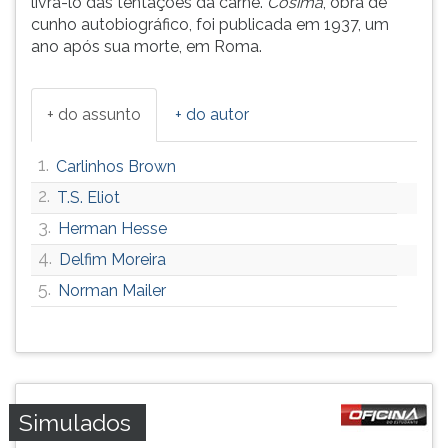
livrá-lo das tentações da carne.
Cosima
, obra de
ouvir
cunho autobiográfico, foi publicada em 1937, um
essa
ano após sua morte, em Roma.
instrução
novamente.
+ do assunto
+ do autor
1.
Carlinhos Brown
2.
T.S. Eliot
3.
Herman Hesse
4.
Delfim Moreira
5.
Norman Mailer
Simulados