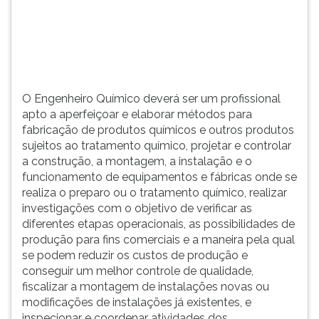
(primeira
tecla
à
direita
do
F).
O Engenheiro Químico deverá ser um profissional
Para
apto a aperfeiçoar e elaborar métodos para
ir
fabricação de produtos químicos e outros produtos
ao
sujeitos ao tratamento químico, projetar e controlar
menu
a construção, a montagem, a instalação e o
principal
funcionamento de equipamentos e fábricas onde se
pressione
realiza o preparo ou o tratamento químico, realizar
a
investigações com o objetivo de verificar as
tecla
diferentes etapas operacionais, as possibilidades de
J
produção para fins comerciais e a maneira pela qual
e
se podem reduzir os custos de produção e
depois
conseguir um melhor controle de qualidade,
F.
fiscalizar a montagem de instalações novas ou
Pressione
modificações de instalações já existentes, e
F
inspecionar e coordenar atividades dos
para