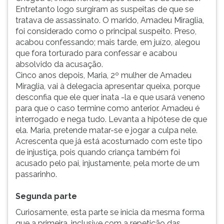
Entretanto logo surgiram as suspeitas de que se
ouvir
tratava de assassinato. O marido, Amadeu Miraglia,
essa
foi considerado como o principal suspeito. Preso,
instrução
acabou confessando; mais tarde, em juízo, alegou
novamente.
que fora torturado para confessar e acabou
absolvido da acusação.
Cinco anos depois, Maria, 2º mulher de Amadeu
Miraglia, vai à delegacia apresentar queixa, porque
desconfia que ele quer inata -la e que usará veneno
para que o caso termine como anterior. Amadeu é
interrogado e nega tudo. Levanta a hipótese de que
ela. Maria, pretende matar-se e jogar a culpa nele.
Acrescenta que já está acostumado com este tipo
de injustiça, pois quando criança também foi
acusado pelo pai, injustamente, pela morte de um
passarinho.
Segunda parte
Curiosamente, esta parte se inicia da mesma forma
que a primeira, inclusive com a repetição das