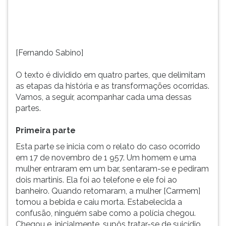
caso
(primeira
ocorrido
tecla
em
à
17
direita
de
do
[Fernando Sabino]
novembro
F).
de
Para
O texto é dividido em quatro partes, que delimitam
1
ir
as etapas da história e as transformações ocorridas.
957.
ao
Vamos, a seguir, acompanhar cada uma dessas
Um
menu
partes.
homem
principal
e
pressione
Primeira parte
uma
a
Esta parte se inicia com o relato do caso ocorrido
mulher
tecla
em 17 de novembro de 1 957. Um homem e uma
entraram
J
mulher entraram em um bar, sentaram-se e pediram
em
e
dois martinis. Ela foi ao telefone e ele foi ao
um
depois
banheiro. Quando retomaram, a mulher [Carmem]
F.
tomou a bebida e caiu morta. Estabelecida a
Pressione
confusão, ninguém sabe como a polícia chegou.
F
Chegou e, inicialmente, supôs tratar-se de suicídio.
para