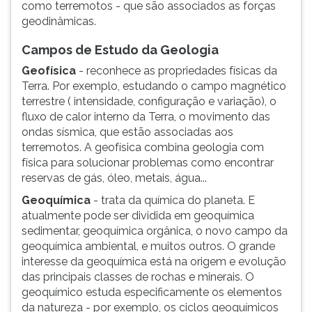
como terremotos - que são associados as forças
ouvir
geodinâmicas.
essa
instrução
Campos de Estudo da Geologia
novamente.
Geofísica
- reconhece as propriedades físicas da
Terra. Por exemplo, estudando o campo magnético
terrestre ( intensidade, configuração e variação), o
fluxo de calor interno da Terra, o movimento das
ondas sísmica, que estão associadas aos
terremotos. A geofísica combina geologia com
física para solucionar problemas como encontrar
reservas de gás, óleo, metais, água...
Geoquímica
- trata da química do planeta. E
atualmente pode ser dividida em geoquímica
sedimentar, geoquímica orgânica, o novo campo da
geoquímica ambiental, e muitos outros. O grande
interesse da geoquímica está na origem e evolução
das principais classes de rochas e minerais. O
geoquímico estuda especificamente os elementos
da natureza - por exemplo, os ciclos geoquímicos