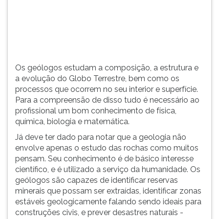
(primeira
tecla
à
direita
do
F).
Os geólogos estudam a composição, a estrutura e
Para
a evolução do Globo Terrestre, bem como os
ir
processos que ocorrem no seu interior e superfície.
ao
Para a compreensão de disso tudo é necessário ao
menu
profissional um bom conhecimento de física,
principal
química, biologia e matemática.
pressione
a
Já deve ter dado para notar que a geologia não
tecla
envolve apenas o estudo das rochas como muitos
J
pensam. Seu conhecimento é de básico interesse
e
científico, e é utilizado a serviço da humanidade. Os
depois
geólogos são capazes de identificar reservas
F.
minerais que possam ser extraídas, identificar zonas
Pressione
estáveis geologicamente falando sendo ideais para
F
construções civis, e prever desastres naturais -
para