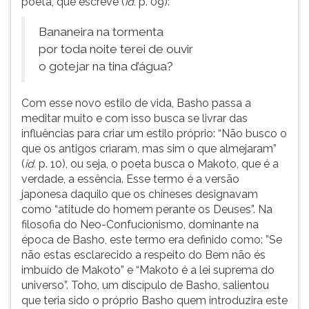
poeta, que escreve (
id.
p. 09):
Bananeira na tormenta
por toda noite terei de ouvir
o gotejar na tina d’água?
Com esse novo estilo de vida, Basho passa a
meditar muito e com isso busca se livrar das
influências para criar um estilo próprio: “Não busco o
que os antigos criaram, mas sim o que almejaram”
(
id.
p. 10), ou seja, o poeta busca o Makoto, que é a
verdade, a essência. Esse termo é a versão
japonesa daquilo que os chineses designavam
como “atitude do homem perante os Deuses”. Na
filosofia do Neo-Confucionismo, dominante na
época de Basho, este termo era definido como: ”Se
não estas esclarecido a respeito do Bem não és
imbuído de Makoto” e “Makoto é a lei suprema do
universo”. Toho, um discípulo de Basho, salientou
que teria sido o próprio Basho quem introduzira este