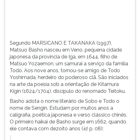
(primeira
tecla
à
direita
do
F).
Segundo MARSICANO E TAKANAKA (1997),
Para
Matsuo Basho nasceu em Veno, pequena cidade
ir
japonesa da província de Iga, em 1644, filho de
ao
Matsuo Yozaemon, um samurai a serviço da família
menu
Todo. Aos nove anos, tornou-se amigo de Todo
principal
Yoshimada, herdeiro do poderoso clã. São iniciados
pressione
na arte da poesia sob a orientação de Kitamura
a
Kigin (1624/1704), discípulo do renomado Teitoku.
tecla
J
Basho adota o nome literário de Sobo e Todo o
e
nome de Sengin. Estudam por muitos anos a
depois
caligrafia, poética japonesa e verso clássico chinês.
F.
O primeiro haikai de Basho surge em 1662, quando
Pressione
ele contava com dezoito anos (
id.
p. 08):
F
para