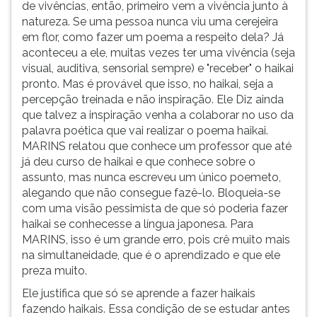
de vivências, então, primeiro vem a vivência junto à
natureza. Se uma pessoa nunca viu uma cerejeira
em flor, como fazer um poema a respeito dela? Já
aconteceu a ele, muitas vezes ter uma vivência (seja
visual, auditiva, sensorial sempre) e "receber" o haikai
pronto. Mas é provável que isso, no haikai, seja a
percepção treinada e não inspiração. Ele Diz ainda
que talvez a inspiração venha a colaborar no uso da
palavra poética que vai realizar o poema haikai.
MARINS relatou que conhece um professor que até
já deu curso de haikai e que conhece sobre o
assunto, mas nunca escreveu um único poemeto,
alegando que não consegue fazê-lo. Bloqueia-se
com uma visão pessimista de que só poderia fazer
haikai se conhecesse a língua japonesa. Para
MARINS, isso é um grande erro, pois crê muito mais
na simultaneidade, que é o aprendizado e que ele
preza muito.
Ele justifica que só se aprende a fazer haikais
fazendo haikais. Essa condição de se estudar antes