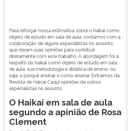
(primeira
tecla
à
direita
do
Para reforçar nossa estimativa sobre o haikai como
F).
objeto de estudo em sala de aula, contamos com a
Para
colaboração de alguns especialistas no assunto,
ir
que deram suas opiniões para contribuir
ao
diretamente com este trabalho. A abordagem foi a
menu
respeito do haikai como objeto de estudo em sala
principal
de aula, sua metodologia e didática de ensino, ou
pressione
seja, o porquê ensinar e como ensinar. Extraímos da
a
Revista de Haicai Caqui opiniões de outros
tecla
especialistas no assunto.
J
e
O Haikai em sala de aula
depois
segundo a apinião de Rosa
F.
Pressione
Clement
F
para