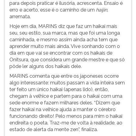
para depois praticar é ilusória, acrescenta. Ensaio é
erro e acerto, esse é o caminho de um
haijin
,
arremata.
Hoje em dia, MARINS diz que faz um haikai mais
seu, seu estilo, sua marca, mas que foi uma longa
caminhada, e mesmo assim ainda acha tem que
aprender muito mais ainda. Vive sonhando com o
dia em que vai se encontrar com os haikais de
Onitsura, que considera um grande mestre e que só
pôde ler alguns dos haikais dele.
MARINS comenta que entre os japoneses ocorre
algo interessante: muitos passam a vida inteira sem
ter feito um único haikai (apenas lido), então,
chegam à velhice e partem para o haikai com uma
sede enorme e fazem milhares deles. “Dizem que
fazer haikai na velhice ajuda a manter o cérebro
funcionando direito! Pelo menos para mim o haikai
endireita o poeta. Traz-me de volta à realidade, ao
estado de alerta da mente zen”, finaliza.