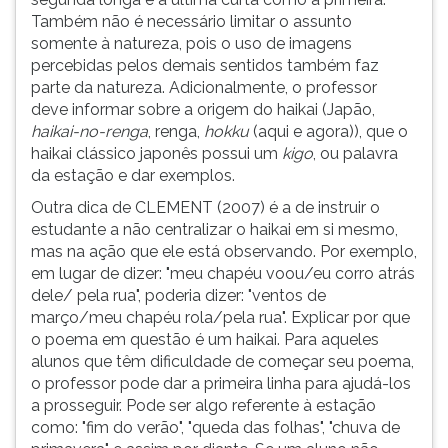
Também não é necessário limitar o assunto
somente à natureza, pois o uso de imagens
percebidas pelos demais sentidos também faz
parte da natureza. Adicionalmente, o professor
deve informar sobre a origem do haikai (Japão,
haikai-no-renga
, renga,
hokku
(aqui e agora)), que o
haikai clássico japonês possui um
kigo
, ou palavra
da estação e dar exemplos.
Outra dica de CLEMENT (2007) é a de instruir o
estudante a não centralizar o haikai em si mesmo,
mas na ação que ele está observando. Por exemplo,
em lugar de dizer: "meu chapéu voou/eu corro atrás
dele/ pela rua", poderia dizer: "ventos de
março/meu chapéu rola/pela rua". Explicar por que
o poema em questão é um haikai. Para aqueles
alunos que têm dificuldade de começar seu poema,
o professor pode dar a primeira linha para ajudá-los
a prosseguir. Pode ser algo referente à estação
como: "fim do verão", "queda das folhas", "chuva de