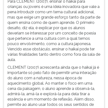
Para CLEMENT (2007), ensinar o haikai para
ouvir
crianças ou jovens é uma ideia inovadora que vale a
essa
pena introduzir como um tema cultural adicional,
instrução
mas que exige um grande esforço tanto da parte de
novamente.
quem ensina como de quem aprende. O primeiro
desafio, diz ela, é explicar por que os alunos
deveriam se interessar por um conceito de poesia
que pertence a uma cultura com a qual temos
pouco envolvimento, como a cultura japonesa.
Vencido esse obstáculo, ensinar o haikai pode ter
várias finalidades tanto dentro como fora da sala de
aula.
CLEMENT (2007) acrescenta ainda que o haikai já é
importante só pelo fato de permitir uma interação
do aluno com a natureza, nessa época de
aquecimento global. Ao manter o foco em uma
cena da paisagem, o aluno aprende a observá-la,
admirá-la, amá-la e explorá-la para dela tirar a
essência e um momento de reflexão. Além disso,
permite ao aluno usar todos os seus sentidos de