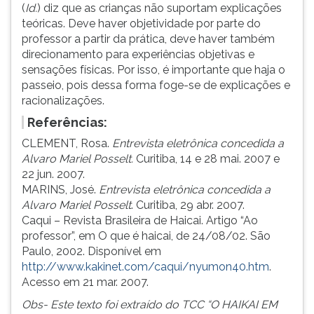
(
Id.
) diz que as crianças não suportam explicações
teóricas. Deve haver objetividade por parte do
professor a partir da prática, deve haver também
direcionamento para experiências objetivas e
sensações físicas. Por isso, é importante que haja o
passeio, pois dessa forma foge-se de explicações e
racionalizações.
Referências:
CLEMENT, Rosa.
Entrevista eletrônica concedida a
Alvaro Mariel Posselt.
Curitiba, 14 e 28 mai. 2007 e
22 jun. 2007.
MARINS, José.
Entrevista eletrônica concedida a
Alvaro Mariel Posselt
. Curitiba, 29 abr. 2007.
Caqui – Revista Brasileira de Haicai. Artigo “Ao
professor”, em O que é haicai, de 24/08/02. São
Paulo, 2002. Disponível em
http://www.kakinet.com/caqui/nyumon40.htm
.
Acesso em 21 mar. 2007.
Obs- Este texto foi extraído do TCC “O HAIKAI EM