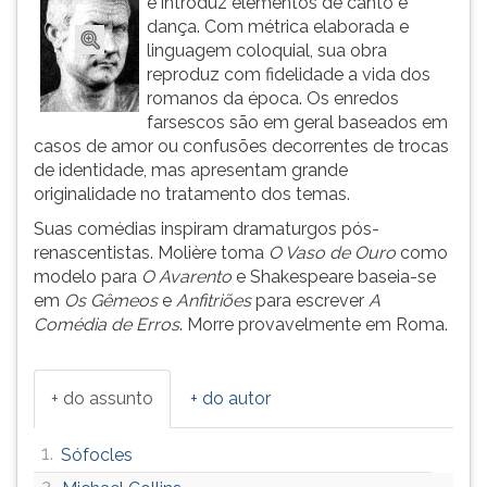
e introduz elementos de canto e
ouvir
dança. Com métrica elaborada e
essa
linguagem coloquial, sua obra
instrução
reproduz com fidelidade a vida dos
novamente.
romanos da época. Os enredos
farsescos são em geral baseados em
casos de amor ou confusões decorrentes de trocas
de identidade, mas apresentam grande
originalidade no tratamento dos temas.
Suas comédias inspiram dramaturgos pós-
renascentistas. Molière toma
O Vaso de Ouro
como
modelo para
O Avarento
e Shakespeare baseia-se
em
Os Gêmeos
e
Anfitriões
para escrever
A
Comédia de Erros
. Morre provavelmente em Roma.
+ do assunto
+ do autor
1.
Sófocles
2.