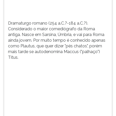
e
TAB
vai
e
para
depois
Roma
F.
Dramaturgo romano (254 a.C.?-184 a.C.?).
aind...
Para
Considerado o maior comediógrafo da Roma
pausar
antiga. Nasce em Sarsina, Úmbria, e vai para Roma
a
ainda jovem. Por muito tempo é conhecido apenas
leitura
como Plautus, que quer dizer "pés chatos", porém
pressione
mais tarde se autodenomina Maccus ("palhaço")
D
Titus.
(primeira
tecla
à
esquerda
do
F),
para
continuar
pressione
G