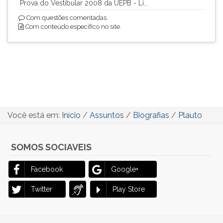
Prova do Vestibular 2008 da UEPB - Lí...
Com questões comentadas.
Com conteúdo específico no site.
Você está em:
Início
/
Assuntos
/
Biografias
/
Plauto
SOMOS SOCIAVEIS
Facebook
Google+
Twitter
Play Store