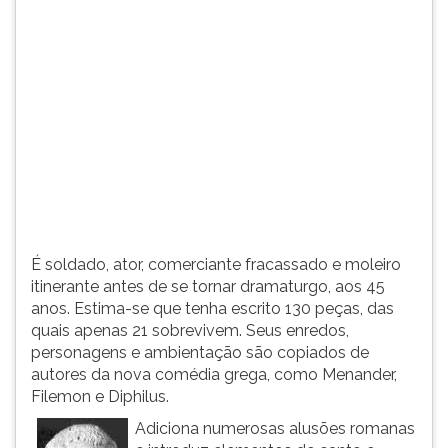
(primeira
tecla
à
direita
do
F).
Para
ir
ao
menu
principal
pressione
É soldado, ator, comerciante fracassado e moleiro
a
itinerante antes de se tornar dramaturgo, aos 45
tecla
anos. Estima-se que tenha escrito 130 peças, das
J
quais apenas 21 sobrevivem. Seus enredos,
e
personagens e ambientação são copiados de
depois
autores da nova comédia grega, como Menander,
F.
Filemon e Diphilus.
Pressione
F
Adiciona numerosas alusões romanas
para