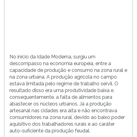
(primeira
tecla
à
direita
do
F).
Para
ir
ao
No início da Idade Moderna, surgiu um
menu
descompasso na economia europeia, entre a
principal
capacidade de produção e consumo na zona rural e
pressione
na zona urbana. A produção agrícola no campo
a
estava limitada pelo regime de trabalho servil. O
tecla
resultado disso era uma produtividade baixa e,
J
consequentemente, a falta de alimentos para
e
abastecer os núcleos urbanos. Já a produção
depois
artesanal nas cidades era alta e não encontrava
F.
consumidores na zona rural, devido ao baixo poder
Pressione
aquisitivo dos trabalhadores rurais e ao caráter
F
auto-suficiente da produção feudal.
para