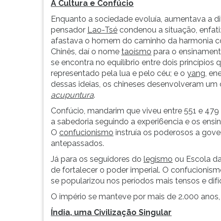
A Cultura e Confúcio
Enquanto a sociedade evoluía, aumentava a dife
pensador
Lao-Tsé
condenou a situação, enfatiz
afastava o homem do caminho da harmonia c
Chinês, daí o nome
taoísmo
para o ensinamen
se encontra no equilíbrio entre dois princípio
representado pela lua e pelo céu; e o
yang
, en
dessas ideias, os chineses desenvolveram um 
acupuntura
.
Confúcio, mandarim que viveu entre 551 e 479 a
a sabedoria seguindo a experi6encia e os en
O
confucionismo
instruía os poderosos a gov
antepassados.
Já para os seguidores do
legismo
ou Escola das
de fortalecer o poder imperial. O confucionism
se popularizou nos períodos mais tensos e difíc
O império se manteve por mais de 2.000 anos,
Índia, uma Civilização Singular