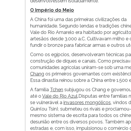
leitura
desenvolvessem isoladamente.
pressione
O Império do Meio
TAB
A China foi uma das primeiras civilizações da
e
humanidade. Segundo lendas e tradições chine
depois
Vale do Rio Amarelo era habitado por agriculto
F.
artesãos desde 3.000 a.C. Cultivavam milho e
Para
fundir o bronze para fabricar armas e outros ute
pausar
a
Como os egípcios, desenvolveram técnicas par
leitura
construção de diques e canais. Como precisav
pressione
comunidades agrícolas uniram-se sob uma mes
D
Chang
os primeiros governantes com existênc
(primeira
Essa dinastia reinou sobre a China entre 1.500 e
tecla
A família
Tchen
subjugou os Chang e governou a
à
até o
Vale do Rio Azul
.Disputas entre famílias
esquerda
se vulnerável a
invasores mongólicos
, vindos 
do
Quin(ou Tsin), submeteu os rivais e proclamou-s
F),
mesmo sistema de escrita para todos os chines
para
desunião entre os diversos povos. Também apl
continuar
estradas e, com isso, impulsionou o comércio 
pressione