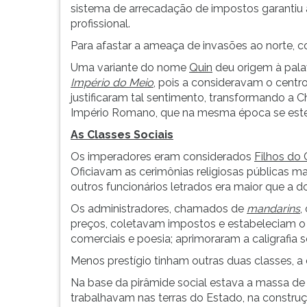
sistema de arrecadação de impostos garantiu 
G
profissional.
(primeira
tecla
Para afastar a ameaça de invasões ao norte, c
à
Uma variante do nome
Quin
deu origem à pal
direita
Império do Meio
, pois a consideravam o cent
do
justificaram tal sentimento, transformando a 
F).
Império Romano, que na mesma época se estend
Para
ir
As Classes Sociais
ao
Os imperadores eram considerados
Filhos do
menu
Oficiavam as cerimônias religiosas públicas mas
principal
outros funcionários letrados era maior que a d
pressione
a
Os administradores, chamados de
mandarins
,
tecla
preços, coletavam impostos e estabeleciam o c
J
comerciais e poesia; aprimoraram a caligrafia
e
Menos prestígio tinham outras duas classes, a
depois
F.
Na base da pirâmide social estava a massa d
Pressione
trabalhavam nas terras do Estado, na constru