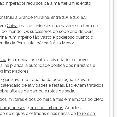
ao imperador recursos para manter um exército
onstruiu a
Grande Muralha
, entre 215 e 210 a.C.
avra
China
, mas os chineses chamavam sua terra de
ro do mundo. Os sucessores do soberano de Quin
China num império tão vasto e poderoso quanto o
ia da Península Ibérica à Ásia Menor.
 Céu
, intermediários entre a divindade e o povo.
, na prática, a autoridade política dos ministros e
os imperadores.
 organizavam o trabalho da população, fixavam
alendário de atividades e festas. Escreviam tratados
 sobre tábuas de bambu e rolos de seda.
 dos
militares e dos comerciantes
e
membros do clero
.
e
camponeses
e
artesãos urbanos
. Aqueles
ção de diques e estradas e nas minas de
ferro e sal
.