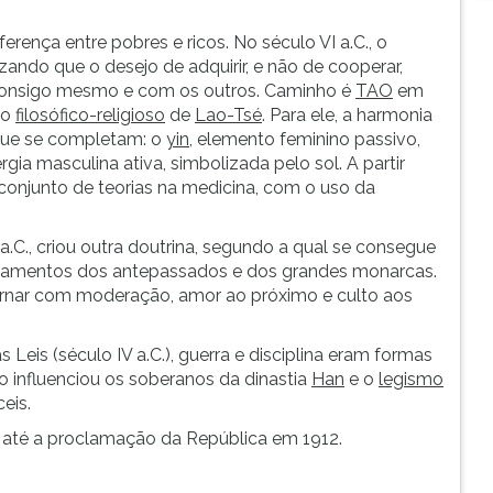
rença entre pobres e ricos. No século VI a.C., o
ando que o desejo de adquirir, e não de cooperar,
onsigo mesmo e com os outros. Caminho é
TAO
em
to
filosófico-religioso
de
Lao-Tsé
. Para ele, a harmonia
s que se completam: o
yin
, elemento feminino passivo,
ergia masculina ativa, simbolizada pelo sol. A partir
conjunto de teorias na medicina, com o uso da
.C., criou outra doutrina, segundo a qual se consegue
sinamentos dos antepassados e dos grandes monarcas.
ernar com moderação, amor ao próximo e culto aos
 Leis (século IV a.C.), guerra e disciplina eram formas
o influenciou os soberanos da dinastia
Han
e o
legismo
eis.
 até a proclamação da República em 1912.