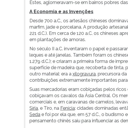
F
Estes, aglomeravam-se em bairros pobres das
para
A Economia e as Invenções
ouvir
Desde 700 a.C., os artesãos chineses dominava
essa
marfim, jade e porcelana. A produção artesana
instrução
221 d.C.). Em cerca de 120 a.C. os chineses ap
novamente.
em plantações de amoras.
No século II a.C. inventaram o papel e passaram
leques e até janelas. Também foram os chinese
1.279 d.C.); e criaram a primeira forma de impre
superfície de madeira que, recoberta de tinta,
outro material: era a
xilogravura
, precursora d
contribuições extremamente importantes para
Suas mercadorias eram cobiçadas pelos ricos 
cobiçavam os cavalos da Ásia Central. Os me
comerciais e, em caravanas de camelos, levav
Síria
, e Tiro, na
Fenícia
: cidades dominadas ent
Seda
e foi por ela que, em 57 d.C., o budismo 
pensamento chinês saiu para influenciar as dem