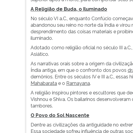
A Religião de Buda, o Iluminado
No século VI a.C., enquanto Confúcio começava
abandonou seu reino no norte da Índia e virou
desprendimento das coisas materiais e proibi
iluminado.
Adotado como religião oficial no século III a.C
Asiático.
As narrativas orais sobre a origem da civiliza
Índia antiga, em que o confronto dos povos
dr
demônios. Entre os séculos IV e III a.C., essas 
Mahabarata
e o
Ramayana
.
A religião inspirou pintores e escultores que
Vishnou e Shiva. Os bailarinos desenvolveram 
tambores.
O Povo do Sol Nascente
Dentre as civilizações da antiguidade no ext
Essa sociedade sofreu influência de outras soc