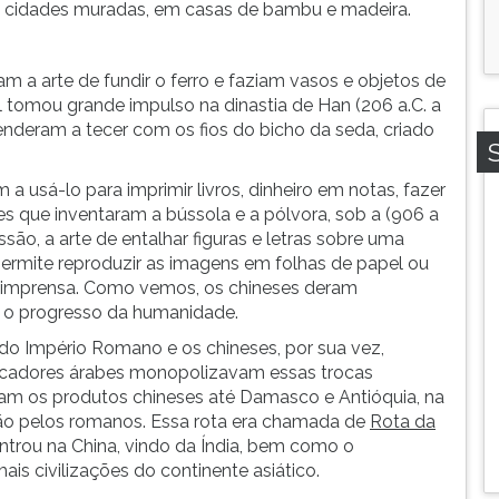
 cidades muradas, em casas de bambu e madeira.
m a arte de fundir o ferro e faziam vasos e objetos de
l tomou grande impulso na dinastia de Han (206 a.C. a
renderam a tecer com os fios do bicho da seda, criado
 a usá-lo para imprimir livros, dinheiro em notas, fazer
s que inventaram a bússola e a pólvora, sob a (906 a
ssão, a arte de entalhar figuras e letras sobre uma
 permite reproduzir as imagens em folhas de papel ou
a imprensa. Como vemos, os chineses deram
 o progresso da humanidade.
do Império Romano e os chineses, por sua vez,
rcadores árabes monopolizavam essas trocas
am os produtos chineses até Damasco e Antióquia, na
ão pelos romanos. Essa rota era chamada de
Rota da
entrou na China, vindo da Índia, bem como o
ais civilizações do continente asiático.