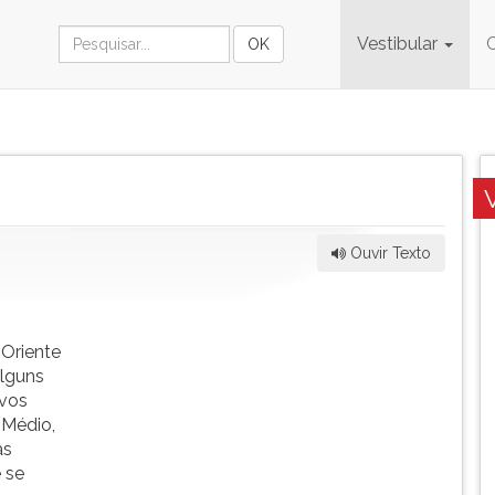
Vestibular
Ouvir Texto
 Oriente
lguns
ovos
 Médio,
as
 se