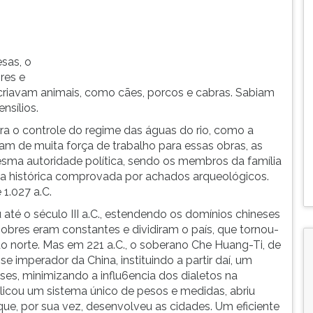
sas, o
res e
 criavam animais, como cães, porcos e cabras. Sabiam
nsílios.
a o controle do regime das águas do rio, como a
am de muita força de trabalho para essas obras, as
ma autoridade política, sendo os membros da família
ia histórica comprovada por achados arqueológicos.
 1.027 a.C.
té o século III a.C., estendendo os domínios chineses
 nobres eram constantes e dividiram o país, que tornou-
do norte. Mas em 221 a.C., o soberano Che Huang-Ti, de
e imperador da China, instituindo a partir daí, um
es, minimizando a influ6encia dos dialetos na
icou um sistema único de pesos e medidas, abriu
que, por sua vez, desenvolveu as cidades. Um eficiente