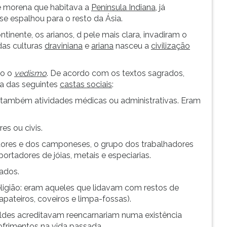
e morena que habitava a
Península Indiana
, já
se espalhou para o resto da Ásia.
ontinente, os arianos, d pele mais clara, invadiram o
das culturas
draviniana
e
ariana
nasceu a
civilização
ão o
vedismo
. De acordo com os textos sagrados,
a das seguintes
castas sociais
:
am também atividades médicas ou administrativas. Eram
es ou civis.
ores e dos camponeses, o grupo dos trabalhadores
rtadores de jóias, metais e especiarias.
ados.
eligião: eram aqueles que lidavam com restos de
pateiros, coveiros e limpa-fossas).
ildes acreditavam reencarnariam numa existência
ofrimentos na vida passada.