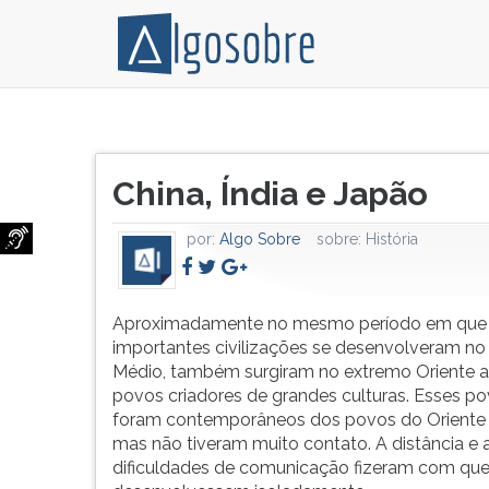
Aproximadamente
Pressione
no
TAB
Título
mesmo
e
China, Índia e Japão
do
período
depois
artigo:
em
F
por:
Algo Sobre
sobre:
História
que
para
importantes
ouvir
civilizações
o
se
conteúdo
Aproximadamente no mesmo período em que
desenvolveram
principal
importantes civilizações se desenvolveram no
no
desta
Médio, também surgiram no extremo Oriente a
Oriente
tela.
povos criadores de grandes culturas. Esses p
Médio,
Para
foram contemporâneos dos povos do Oriente
também
pular
mas não tiveram muito contato. A distância e 
surgira...
essa
dificuldades de comunicação fizeram com que