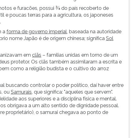
emotos e furacões, possui ¾ do país recoberto de
l e poucas terras para a agricultura, os japoneses
.
m a
forma de governo imperial
, baseada na autoridade
róprio nome Japão é de origem chinesa; significa
Sol
organizavam em
clãs
– famílias unidas em torno de um
s protetor. Os clãs também assimilaram a escrita e
, bem como a religião budista e o cultivo do arroz
l buscando controlar o poder político, daí haver entre
s, ou
Samurais
, que significa: "aqueles que servem".
idade aos superiores e a disciplina física e mental.
os obrigava a um alto sentido de dignidade pessoal.
re proprietário), o samurai chegava ao ponto de