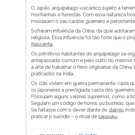
O Japão, arquipélago vulcânico sujeito a terr
montanhas e florestas. Com essa natureza hosti
moldaram o seu caráter guerreiro e persistente
Sofreram influência da China, da qual adotara
religiosa. Essa influência foi tão forte que o p
Nascente
.
Os primitivos habitantes do arquipélago se 
antepassado comum e pelo culto do mesmo deu
a arte de trabalhar o ferro originárias da China
praticados na Índia.
Os clãs viviam em guerra permanente, cada qua
os japoneses a prestigiada casta dos guerreiro
Possuíam alguns valores supremos, como a fidel
Seguiam um código de honra, ou bushido, que 
Se faltasse com o dever diante do
daimio
(nob
praticar p suicídio – o ritual de
seppuku
.