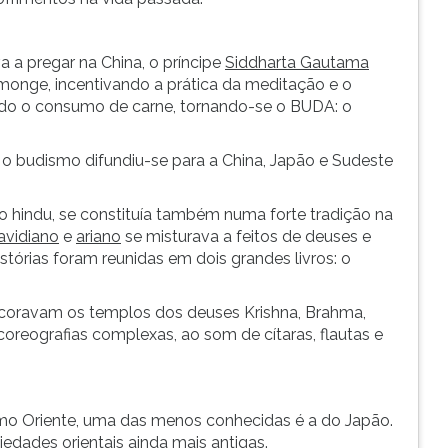
 a pregar na China, o príncipe
Siddharta Gautama
 monge, incentivando a prática da meditação e o
ndo o consumo de carne, tornando-se o BUDA: o
., o budismo difundiu-se para a China, Japão e Sudeste
ção hindu, se constituía também numa forte tradição na
avidiano
e
ariano
se misturava a feitos de deuses e
histórias foram reunidas em dois grandes livros: o
 decoravam os templos dos deuses Krishna, Brahma,
coreografias complexas, ao som de cítaras, flautas e
remo Oriente, uma das menos conhecidas é a do Japão.
iedades orientais ainda mais antigas.