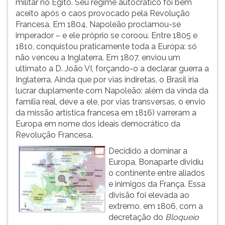
militar no Egito. Seu regime autocrático foi bem
aceito após o caos provocado pela Revolução
Francesa. Em 1804, Napoleão proclamou-se
imperador – e ele próprio se coroou. Entre 1805 e
1810, conquistou praticamente toda a Europa: só
não venceu a Inglaterra. Em 1807, enviou um
ultimato a D. João VI, forçando-o a declarar guerra a
Inglaterra. Ainda que por vias indiretas, o Brasil iria
lucrar duplamente com Napoleão: além da vinda da
família real, deve a ele, por vias transversas, o envio
da missão artística francesa em 1816) varreram a
Europa em nome dos ideais democrático da
Revolução Francesa.
Decidido a dominar a
Europa, Bonaparte dividiu
o continente entre aliados
e inimigos da França. Essa
divisão foi elevada ao
extremo, em 1806, com a
decretação do
Bloqueio