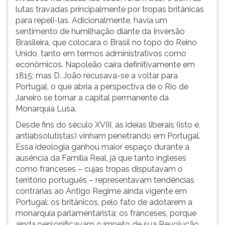
lutas travadas principalmente por tropas britânicas
para repeli-las. Adicionalmente, havia um
sentimento de humilhação diante da Inversão
Brasileira, que colocara o Brasil no topo do Reino
Unido, tanto em termos administrativos como
econômicos. Napoleão caíra definitivamente em
1815; mas D. João recusava-se a voltar para
Portugal, o que abria a perspectiva de o Rio de
Janeiro se tornar a capital permanente da
Monarquia Lusa.
Desde fins do século XVIII, as ideias liberais (isto é,
antiabsolutistas) vinham penetrando em Portugal.
Essa ideologia ganhou maior espaço durante a
ausência da Família Real, já que tanto ingleses
como franceses – cujas tropas disputavam o
território português – representavam tendências
contrárias ao Antigo Regime ainda vigente em
Portugal: os britânicos, pelo fato de adotarem a
monarquia parlamentarista; os franceses, porque
ainda personificavam o ímpeto de sua Revolução,