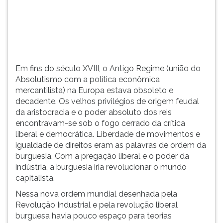
(primeira
tecla
à
direita
do
F).
Em fins do século XVIII, o Antigo Regime (união do
Para
Absolutismo com a política econômica
ir
mercantilista) na Europa estava obsoleto e
ao
decadente. Os velhos privilégios de origem feudal
menu
da aristocracia e o poder absoluto dos reis
principal
encontravam-se sob o fogo cerrado da crítica
pressione
liberal e democrática. Liberdade de movimentos e
a
igualdade de direitos eram as palavras de ordem da
tecla
burguesia. Com a pregação liberal e o poder da
J
indústria, a burguesia iria revolucionar o mundo
e
capitalista.
depois
F.
Nessa nova ordem mundial desenhada pela
Pressione
Revolução Industrial e pela revolução liberal
F
burguesa havia pouco espaço para teorias
para