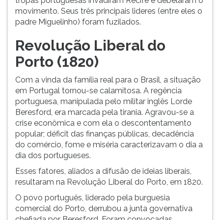
tropas portuguesas invadiram Recife e debelaram o
movimento. Seus três principais lideres (entre eles o
padre Miguelinho) foram fuzilados.
Revolução Liberal do
Porto (1820)
Com a vinda da família real para o Brasil, a situação
em Portugal tornou-se calamitosa. A regência
portuguesa, manipulada pelo militar inglês Lorde
Beresford, era marcada pela tirania. Agravou-se a
crise econômica e com ela o descontentamento
popular; déficit das finanças públicas, decadência
do comércio, fome e miséria caracterizavam o dia a
dia dos portugueses.
Esses fatores, aliados a difusão de ideias liberais,
resultaram na Revolução Liberal do Porto, em 1820.
O povo português, liderado pela burguesia
comercial do Porto, derrubou a junta governativa
chefiada por Beresford. Foram convocadas