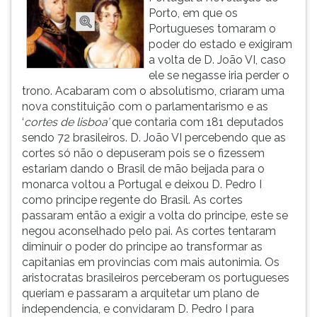
Porto, em que os
Portugueses tomaram o
poder do estado e exigiram
a volta de D. João VI, caso
ele se negasse iria perder o
trono. Acabaram com o absolutismo, criaram uma
nova constituição com o parlamentarismo e as
‘
cortes de lisboa’
que contaria com 181 deputados
sendo 72 brasileiros. D. João VI percebendo que as
cortes só não o depuseram pois se o fizessem
estariam dando o Brasil de mão beijada para o
monarca voltou a Portugal e deixou D. Pedro I
como principe regente do Brasil. As cortes
passaram então a exigir a volta do principe, este se
negou aconselhado pelo pai. As cortes tentaram
diminuir o poder do principe ao transformar as
capitanias em provincias com mais autonimia. Os
aristocratas brasileiros perceberam os portugueses
queriam e passaram a arquitetar um plano de
independencia, e convidaram D. Pedro I para