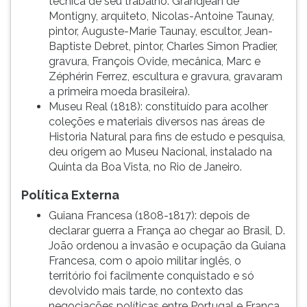
técnica de seu trabalho: Grandjean de
Montigny, arquiteto, Nicolas-Antoine Taunay,
pintor, Auguste-Marie Taunay, escultor, Jean-
Baptiste Debret, pintor, Charles Simon Pradier,
gravura, François Ovide, mecânica, Marc e
Zéphérin Ferrez, escultura e gravura, gravaram
a primeira moeda brasileira).
Museu Real (1818): constituído para acolher
coleções e materiais diversos nas áreas de
Historia Natural para fins de estudo e pesquisa,
deu origem ao Museu Nacional, instalado na
Quinta da Boa Vista, no Rio de Janeiro.
Política Externa
Guiana Francesa (1808-1817): depois de
declarar guerra a França ao chegar ao Brasil, D.
João ordenou a invasão e ocupação da Guiana
Francesa, com o apoio militar inglês, o
território foi facilmente conquistado e só
devolvido mais tarde, no contexto das
negociações políticas entre Portugal e França