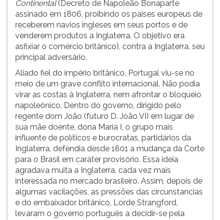
Continental
(Decreto de Napoleão Bonaparte
assinado em 1806, proibindo os países europeus de
receberem navios ingleses em seus portos e de
venderem produtos a Inglaterra. O objetivo era
asfixiar o comércio britânico), contra a Inglaterra, seu
principal adversário.
Aliado fiel do império britânico, Portugal viu-se no
meio de um grave conflito internacional. Não podia
virar as costas à Inglaterra, nem afrontar o bloqueio
napoleônico. Dentro do governo, dirigido pelo
regente dom João (futuro D. João VI) em lugar de
sua mãe doente, dona Maria I, o grupo mais
influente de políticos e burocratas, partidários da
Inglaterra, defendia desde 1801 a mudança da Corte
para o Brasil em caráter provisório. Essa ideia
agradava muita a Inglaterra, cada vez mais
interessada no mercado brasileiro. Assim, depois de
algumas vacilações, as pressões das circunstancias
e do embaixador britânico, Lorde Strangford,
levaram o governo português a decidir-se pela