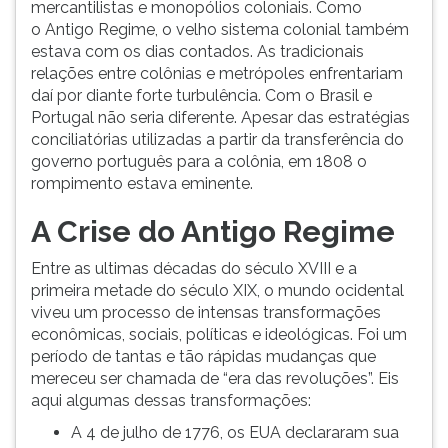
mercantilistas e monopólios coloniais. Como
ouvir
o Antigo Regime, o velho sistema colonial também
essa
estava com os dias contados. As tradicionais
instrução
relações entre colônias e metrópoles enfrentariam
novamente.
daí por diante forte turbulência. Com o Brasil e
Portugal não seria diferente. Apesar das estratégias
conciliatórias utilizadas a partir da transferência do
governo português para a colônia, em 1808 o
rompimento estava eminente.
A Crise do Antigo Regime
Entre as ultimas décadas do século XVIII e a
primeira metade do século XIX, o mundo ocidental
viveu um processo de intensas transformações
econômicas, sociais, políticas e ideológicas. Foi um
período de tantas e tão rápidas mudanças que
mereceu ser chamada de “era das revoluções”. Eis
aqui algumas dessas transformações:
A 4 de julho de 1776, os EUA declararam sua