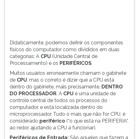
(primeira
tecla
à
direita
do
F).
Didaticamente, podemos definir os componentes
Para
físicos do computador como divididos em duas
ir
categorias: A
CPU
(Unidade Central de
ao
Processamento) e os
PERIFÉRICOS
.
menu
principal
Muitos usuários erroneamente chamam o gabinete
pressione
de
CPU
, mas o correto é dizer que a CPU está
a
dentro do gabinete, mais precisamente,
DENTRO
tecla
DO PROCESSADOR
. A
CPU
é uma unidade de
J
controle central de todos os processos do
e
computador, e está localizada dentro do
depois
microprocessador. Tudo o mais que não for CPU, é
F.
considerado
periférico
(“o que está na PERIFERIA”,
Pressione
ao redor, ajudando a CPU a funcionar).
F
Periféricos de Entrada:
São aqueles que fazem a
para