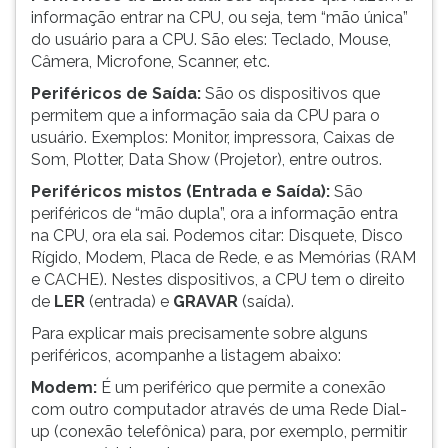
informação entrar na CPU, ou seja, tem “mão única”
ouvir
do usuário para a CPU. São eles: Teclado, Mouse,
essa
Câmera, Microfone, Scanner, etc.
instrução
novamente.
Periféricos de Saída:
São os dispositivos que
permitem que a informação saia da CPU para o
usuário. Exemplos: Monitor, impressora, Caixas de
Som, Plotter, Data Show (Projetor), entre outros.
Periféricos mistos (Entrada e Saída):
São
periféricos de “mão dupla”, ora a informação entra
na CPU, ora ela sai. Podemos citar: Disquete, Disco
Rígido, Modem, Placa de Rede, e as Memórias (RAM
e CACHE). Nestes dispositivos, a CPU tem o direito
de
LER
(entrada) e
GRAVAR
(saída).
Para explicar mais precisamente sobre alguns
periféricos, acompanhe a listagem abaixo:
Modem:
É um periférico que permite a conexão
com outro computador através de uma Rede Dial-
up (conexão telefônica) para, por exemplo, permitir