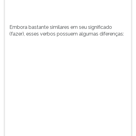
dizemos
TAB
exatamen...
e
depois
F.
Embora bastante similares em seu significado
Para
(fazer), esses verbos possuem algumas diferenças:
pausar
a
leitura
pressione
D
(primeira
tecla
à
esquerda
do
F),
para
continuar
pressione
G