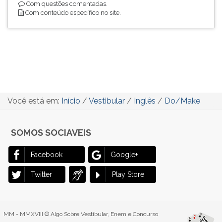
Com questões comentadas.
Com conteúdo específico no site.
Você está em:
Início
/
Vestibular
/
Inglês
/
Do/Make
SOMOS SOCIAVEIS
Facebook
Google+
Twitter
Play Store
MM - MMXVIII © Algo Sobre Vestibular, Enem e Concurso