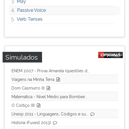
3.
May
ouvir
4.
Passive Voice
essa
5.
instrução
Verb Tenses
novamente.
Simulados
ENEM 2007 - Prova Amarela (questões d...
Viagens na Minha Terra
Dom Casmurro (I)
Matemática - Nível Médio para Bombeir...
O Cortiço (II)
Unesp 2011 - Linguagens, Códigos e su...
História (Fuvest 2013)