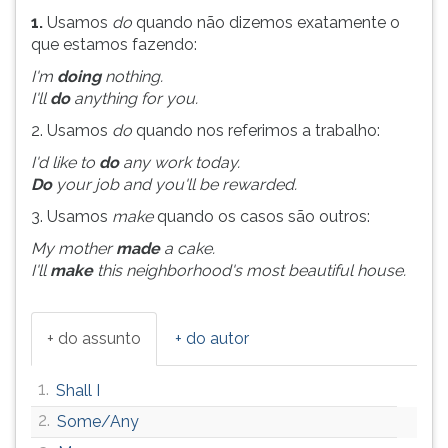
(primeira
1.
Usamos
do
quando não dizemos exatamente o
tecla
que estamos fazendo:
à
direita
I'm
doing
nothing.
do
I'll
do
anything for you.
F).
2. Usamos
do
quando nos referimos a trabalho:
Para
ir
I'd like to
do
any work today.
ao
Do
your job and you'll be rewarded.
menu
3. Usamos
make
quando os casos são outros:
principal
My mother
made
a cake.
pressione
I'll
make
this neighborhood's most beautiful house.
a
tecla
J
e
+ do assunto
+ do autor
depois
F.
1.
Shall I
Pressione
2.
Some/Any
F
para