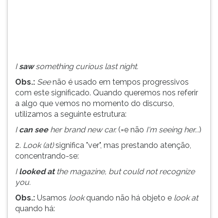
(primeira
tecla
à
direita
do
F).
I
saw
something curious last night.
Para
ir
Obs.:
See
não é usado em tempos progressivos
ao
com este significado. Quando queremos nos referir
menu
a algo que vemos no momento do discurso,
principal
utilizamos a seguinte estrutura:
pressione
I
can see
her brand new car.
(=e não
I'm seeing her...
)
a
tecla
2.
Look (at)
significa "ver", mas prestando atenção,
J
concentrando-se:
e
I
looked at
the magazine, but could not recognize
depois
you.
F.
Pressione
Obs.:
Usamos
look
quando não há objeto e
look at
F
quando há:
para