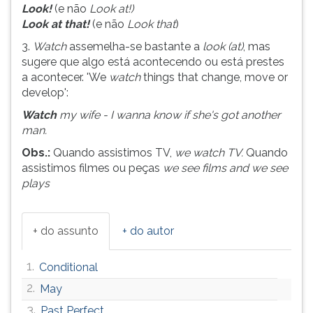
Look!
(e não
Look at!)
ouvir
Look at that!
(e não
Look that
)
essa
instrução
3.
Watch
assemelha-se bastante a
look (at)
, mas
novamente.
sugere que algo está acontecendo ou está prestes
a acontecer. 'We
watch
things that change, move or
develop':
Watch
my wife - I wanna know if she's got another
man.
Obs.:
Quando assistimos TV,
we watch TV.
Quando
assistimos filmes ou peças
we see films and we see
plays
+ do assunto
+ do autor
1.
Conditional
2.
May
3.
Past Perfect