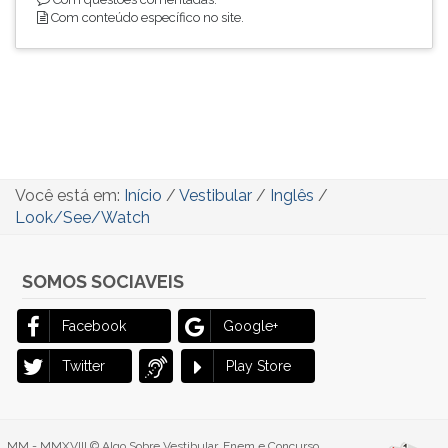
Com conteúdo específico no site.
Você está em:
Início
/
Vestibular
/
Inglês
/
Look/See/Watch
SOMOS SOCIAVEIS
Facebook
Google+
Twitter
Play Store
MM - MMXVIII © Algo Sobre Vestibular, Enem e Concurso