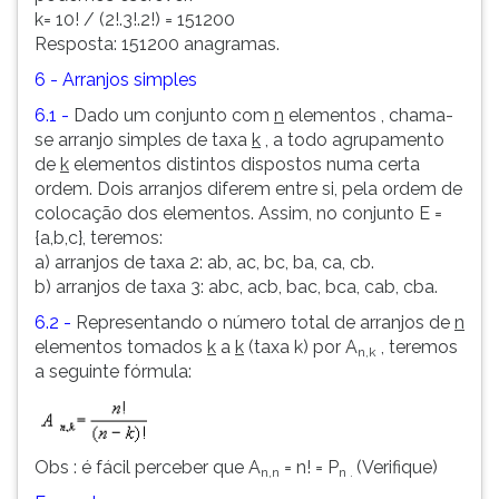
k= 10! / (2!.3!.2!) = 151200
Resposta: 151200 anagramas.
6 - Arranjos simples
6.1
-
Dado um conjunto com
n
elementos , chama-
se arranjo simples de taxa
k
, a todo agrupamento
de
k
elementos distintos dispostos numa certa
ordem. Dois arranjos diferem entre si, pela ordem de
colocação dos elementos. Assim, no conjunto E =
{a,b,c}, teremos:
a) arranjos de taxa 2: ab, ac, bc, ba, ca, cb.
b) arranjos de taxa 3: abc, acb, bac, bca, cab, cba.
6.2 -
Representando o número total de arranjos de
n
elementos tomados
k
a
k
(taxa k) por A
, teremos
n,k
a seguinte fórmula:
Obs : é fácil perceber que A
= n! = P
(Verifique)
n,n
n .