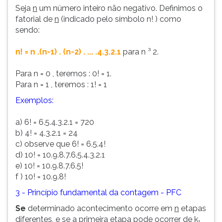
Seja
n
um número inteiro não negativo. Definimos o
ouvir
fatorial de
n
(indicado pelo símbolo n! ) como
essa
sendo:
instrução
novamente.
n! = n .(n-1) . (n-2) . ... .4.3.2.1
para n ³ 2.
Para n = 0 , teremos : 0! = 1.
Para n = 1 , teremos : 1! = 1
Exemplos:
a) 6! = 6.5.4.3.2.1 = 720
b) 4! = 4.3.2.1 = 24
c) observe que 6! = 6.5.4!
d) 10! = 10.9.8.7.6.5.4.3.2.1
e) 10! = 10.9.8.7.6.5!
f ) 10! = 10.9.8!
3 - Princípio fundamental da contagem - PFC
Se
determinado acontecimento ocorre em
n
etapas
diferentes, e se a primeira etapa pode ocorrer de k
1