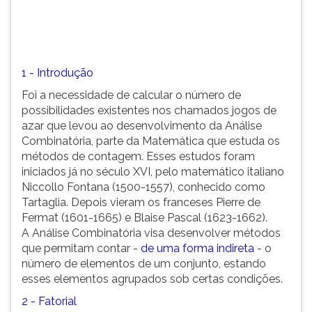
(primeira
tecla
à
direita
do
1 - Introdução
F).
Foi a necessidade de calcular o número de
Para
possibilidades existentes nos chamados jogos de
ir
azar que levou ao desenvolvimento da Análise
ao
Combinatória, parte da Matemática que estuda os
menu
métodos de contagem. Esses estudos foram
principal
iniciados já no século XVI, pelo matemático italiano
pressione
Niccollo Fontana (1500-1557), conhecido como
a
Tartaglia. Depois vieram os franceses Pierre de
tecla
Fermat (1601-1665) e Blaise Pascal (1623-1662).
J
A Análise Combinatória visa desenvolver métodos
e
que permitam contar -
de uma forma indireta
- o
depois
número de elementos de um conjunto, estando
F.
esses elementos agrupados sob certas condições.
Pressione
F
2 - Fatorial
para