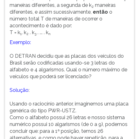
maneiras diferentes, a segunda de k
maneiras
2
diferentes, e assim sucessivamente,
então
o
número total T de maneiras de ocorrer o
acontecimento é dado por:
T = k
. k
. k
. ... . k
1
2
3
n
Exemplo:
O DETRAN decidiu que as placas dos veículos do
Brasil serão codificadas usando-se 3 letras do
alfabeto e 4 algarismos. Qual o número máximo de
veículos que poderá ser licenciado?
Solução
:
Usando o raciocínio anterior, imaginemos uma placa
genérica do tipo PWR-USTZ.
Como o alfabeto possui 26 letras e nosso sistema
numérico possui 10 algarismos (de 0 a 9), podemos
concluir que: para a 1ª posição, temos 26
alternativas, e como pode haver repetição, para a