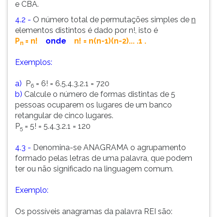
e CBA.
4.2 -
O número total de permutações simples de
n
elementos distintos é dado por n!, isto é
P
= n!
onde
n! = n(n-1)(n-2)... .1 .
n
Exemplos:
a)
P
= 6! = 6.5.4.3.2.1 = 720
6
b)
Calcule o número de formas distintas de 5
pessoas ocuparem os lugares de um banco
retangular de cinco lugares.
P
= 5! = 5.4.3.2.1 = 120
5
4.3 -
Denomina-se ANAGRAMA o agrupamento
formado pelas letras de uma palavra, que podem
ter ou não significado na linguagem comum.
Exemplo:
Os possíveis anagramas da palavra REI são: