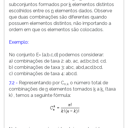
subconjuntos formados por
k
elementos distintos
escolhidos entre os
n
elementos dados. Observe
que duas combinações são diferentes quando
possuem elementos distintos, não importando a
ordem em que os elementos são colocados.
Exemplo:
No conjunto E= {a,b.c,d} podemos considerar:
a) combinações de taxa 2: ab, ac, ad,bc,bd, cd.
b) combinações de taxa 3: abc, abd,acd,bcd.
c) combinações de taxa 4: abcd.
7.2 -
Representando por C
o número total de
n,k
combinações de
n
elementos tomados
k
a
k
(taxa
k) , temos a seguinte fórmula: