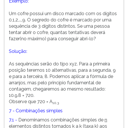
Exemplo:
Um cofre possui um disco marcado com os dígitos
0,1,2,...,9. O segredo do cofre é marcado por uma
sequência de 3 dígitos distintos. Se uma pessoa
tentar abrir o cofre, quantas tentativas deverá
fazer(no máximo) para conseguir abri-lo?
Solução:
As sequências serão do tipo xyz. Para a primeira
posição teremos 10 alternativas, para a segunda, 9
e para a terceira, 8. Podemos aplicar a fórmula de
arranjos, mas pelo princípio fundamental de
contagem, chegaremos ao mesmo resultado:
10.9.8 = 720.
Observe que 720 = A
10,3
7 - Combinações simples
7.1 -
Denominamos combinações simples de
n
elementos distintos tomados
k
a
k
(taxa k) aos