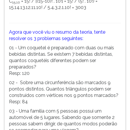
C
= 15! / [(15-10)! . 10!] = 15! / (5! . 10!) =
15,10
15.14.13.12.11.10! / 5.4.3.2.1.10! = 3003
Agora que você viu o resumo da teoria, tente
resolver os 3 problemas seguintes:
01 - Um coquetel é preparado com duas ou mais
bebidas distintas. Se existem 7 bebidas distintas,
quantos coquetéis diferentes podem ser
preparados?
Resp: 120
02 - Sobre uma circunferência são marcados 9
pontos distintos. Quantos triângulos podem ser
construídos com vértices nos 9 pontos marcados?
Resp: 84
03 - Uma família com 5 pessoas possui um
automóvel de 5 lugares. Sabendo que somente 2
pessoas sabem dirigir, de quantos modos poderão