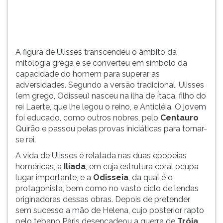
do
(primeira
rei
tecla
Laerte,
à
que
direita
lhe
do
A figura de Ulisses transcendeu o âmbito da
legou
F).
mitologia grega e se converteu em símbolo da
o
Para
capacidade do homem para superar as
reino,
ir
adversidades. Segundo a versão tradicional, Ulisses
e
ao
(em grego, Odisseu) nasceu na ilha de Ítaca, filho do
Anticléia.
menu
rei Laerte, que lhe legou o reino, e Anticléia. O jovem
O
principal
foi educado, como outros nobres, pelo
Centauro
jovem
pressione
Quirão e passou pelas provas iniciáticas para tornar-
foi
a
se rei.
educado,
tecla
A vida de Ulisses é relatada nas duas epopeias
como
J
homéricas, a
Ilíada
, em cuja estrutura coral ocupa
outros
e
lugar importante, e a
Odisseia
, da qual é o
nobres,
depois
protagonista, bem como no vasto ciclo de lendas
pelo
F.
originadoras dessas obras. Depois de pretender
Centauro
Pressione
sem sucesso a mão de Helena, cujo posterior rapto
Quir&atild
F
pelo tebano Páris desencadeou a guerra de
Tróia
,
para