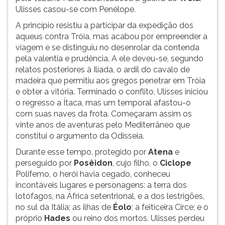
Ulisses casou-se com Penélope.
ouvir
essa
A princípio resistiu a participar da expedição dos
instrução
aqueus contra Tróia, mas acabou por empreender a
novamente.
viagem e se distinguiu no desenrolar da contenda
pela valentia e prudência. A ele deveu-se, segundo
relatos posteriores à Ilíada, o ardil do cavalo de
madeira que permitiu aos gregos penetrar em Tróia
e obter a vitória. Terminado o conflito, Ulisses iniciou
o regresso a Ítaca, mas um temporal afastou-o
com suas naves da frota. Começaram assim os
vinte anos de aventuras pelo Mediterrâneo que
constitui o argumento da Odisseia.
Durante esse tempo, protegido por
Atena
e
perseguido por
Posêidon
, cujo filho, o
Ciclope
Polifemo, o herói havia cegado, conheceu
incontáveis lugares e personagens: a terra dos
lotófagos, na África setentrional, e a dos lestrigões,
no sul da Itália; as ilhas de
Éolo
; a feiticeira Circe; e o
próprio
Hades
ou reino dos mortos. Ulisses perdeu