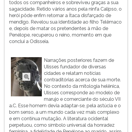
todos os companheiros e sobreviveu graças a sua
sagacidade. Retido vários anos pela ninfa Calipso, o
herói pôde enfim retornar a Ítaca disfarçado de
mendigo. Revelou sua identidade ao filho Telêmaco
e, depois de matar os pretendentes à mão de
Penélope, recuperou o reino, momento em que
conclui a Odisseia.
Narrações posteriores fazem de
Ulisses fundador de diversas
cidades e relatam notícias
contraditórias acerca de sua morte.
No contexto da mitologia helênica,
Ulisses corresponde ao modelo de
marujo e comerciante do século VII
a.C. Esse homem devia adaptar-se, pela astúcia e o
bom senso, a um mundo cada vez mais complexo
e em contínua mutação. A literatura ocidental
perpetuou, como símbolo universal da honradez
feminina, a fidelidade de Penélope ao marido, assim