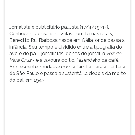
Gália,
TAB
onde
e
...
depois
F.
Jornalista e publicitário paulista (17/4/1931-).
Para
Conhecido por suas novelas com temas rurais,
pausar
Benedito Rui Barbosa nasce em Gália, onde passa a
a
infância. Seu tempo é dividido entre a tipografia do
leitura
avô e do pai - jornalistas, donos do jornal
A Voz de
pressione
Vera Cruz
- e a lavoura do tio, fazendeiro de café.
D
Adolescente, muda-se com a família para a periferia
(primeira
de São Paulo e passa a sustentá-la depois da morte
tecla
do pai, em 1943.
à
esquerda
do
F),
para
continuar
pressione
G