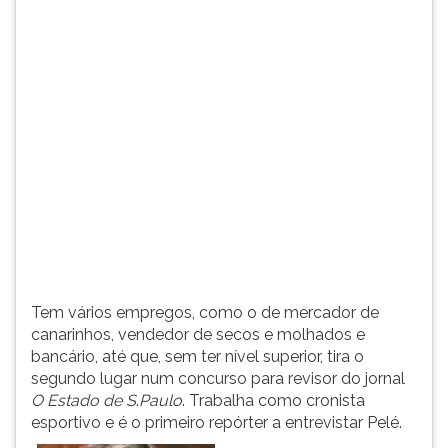
(primeira
tecla
à
direita
do
F).
Para
ir
ao
menu
principal
pressione
a
tecla
Tem vários empregos, como o de mercador de
J
canarinhos, vendedor de secos e molhados e
e
bancário, até que, sem ter nível superior, tira o
depois
segundo lugar num concurso para revisor do jornal
F.
O Estado de S
.
Paulo
. Trabalha como cronista
Pressione
esportivo e é o primeiro repórter a entrevistar Pelé.
F
para