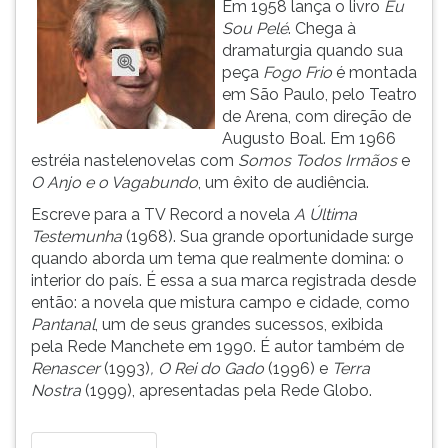
Em 1958 lança o livro
Eu
ouvir
Sou Pelé
. Chega à
essa
dramaturgia quando sua
instrução
peça
Fogo Frio
é montada
novamente.
em São Paulo, pelo Teatro
de Arena, com direção de
Augusto Boal. Em 1966
estréia nastelenovelas com
Somos Todos Irmãos
e
O Anjo e o Vagabundo
, um êxito de audiência.
Escreve para a TV Record a novela
A Última
Testemunha
(1968). Sua grande oportunidade surge
quando aborda um tema que realmente domina: o
interior do país. É essa a sua marca registrada desde
então: a novela que mistura campo e cidade, como
Pantanal
, um de seus grandes sucessos, exibida
pela Rede Manchete em 1990. É autor também de
Renascer
(1993)
,
O Rei do Gado
(1996) e
Terra
Nostra
(1999), apresentadas pela Rede Globo.