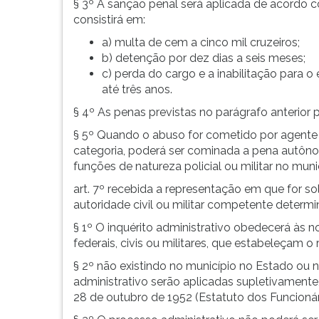
§ 3º A sanção penal será aplicada de acordo c
consistirá em:
a) multa de cem a cinco mil cruzeiros;
b) detenção por dez dias a seis meses;
c) perda do cargo e a inabilitação para o
até três anos.
§ 4º As penas previstas no parágrafo anterio
§ 5º Quando o abuso for cometido por agente de 
categoria, poderá ser cominada a pena autôno
funções de natureza policial ou militar no mun
art. 7º recebida a representação em que for sol
autoridade civil ou militar competente determin
§ 1º O inquérito administrativo obedecerá às n
federais, civis ou militares, que estabeleçam o
§ 2º não existindo no município no Estado ou n
administrativo serão aplicadas supletivamente, 
28 de outubro de 1952 (Estatuto dos Funcionári