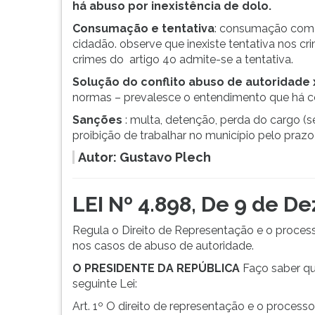
há abuso por inexistência de dolo.
G
(primeira
Consumação e tentativa
: consumação com o
tecla
cidadão. observe que inexiste tentativa nos cr
à
crimes do artigo 4o admite-se a tentativa.
direita
Solução do conflito abuso de autoridade 
do
normas – prevalesce o entendimento que há co
F).
Para
Sanções
: multa, detenção, perda do cargo (
ir
proibição de trabalhar no município pelo prazo
ao
Autor: Gustavo Plech
menu
principal
pressione
LEI Nº 4.898, De 9 de D
a
tecla
Regula o Direito de Representação e o process
J
nos casos de abuso de autoridade.
e
O PRESIDENTE DA REPÚBLICA
Faço saber qu
depois
seguinte Lei:
F.
Pressione
Art. 1º O direito de representação e o processo