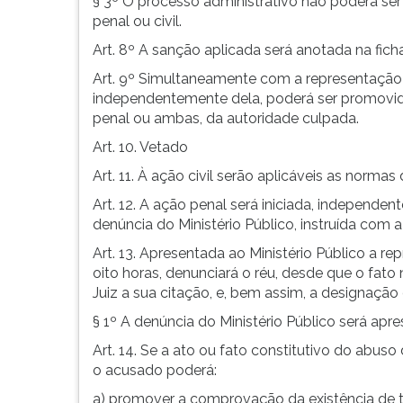
§ 3º O processo administrativo não poderá ser
penal ou civil.
Art. 8º A sanção aplicada será anotada na ficha 
Art. 9º Simultaneamente com a representação d
independentemente dela, poderá ser promovida 
penal ou ambas, da autoridade culpada.
Art. 10. Vetado
Art. 11. À ação civil serão aplicáveis as normas
Art. 12. A ação penal será iniciada, independent
denúncia do Ministério Público, instruída com 
Art. 13. Apresentada ao Ministério Público a r
oito horas, denunciará o réu, desde que o fato
Juiz a sua citação, e, bem assim, a designação
§ 1º A denúncia do Ministério Público será apr
Art. 14. Se a ato ou fato constitutivo do abus
o acusado poderá:
a) promover a comprovação da existência de t