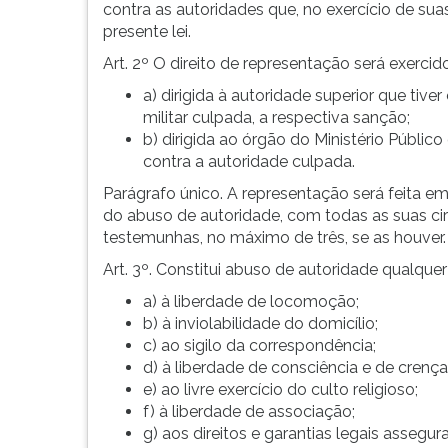
F
contra as autoridades que, no exercício de su
para
presente lei.
ouvir
Art. 2º O direito de representação será exercid
essa
instrução
a) dirigida à autoridade superior que tiver
novamente.
militar culpada, a respectiva sanção;
b) dirigida ao órgão do Ministério Públic
contra a autoridade culpada.
Parágrafo único. A representação será feita em
do abuso de autoridade, com todas as suas cir
testemunhas, no máximo de três, se as houver.
Art. 3º. Constitui abuso de autoridade qualque
a) à liberdade de locomoção;
b) à inviolabilidade do domicílio;
c) ao sigilo da correspondência;
d) à liberdade de consciência e de crença
e) ao livre exercício do culto religioso;
f) à liberdade de associação;
g) aos direitos e garantias legais assegur