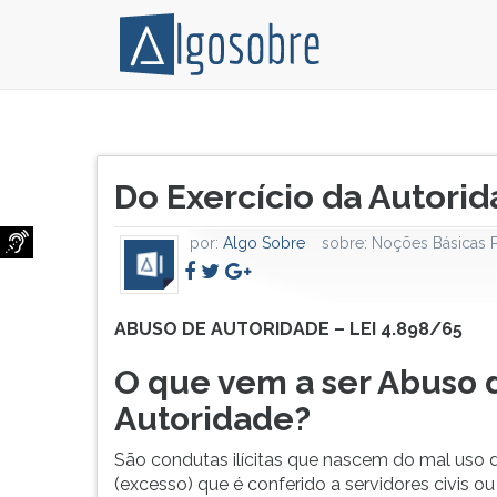
ABUSO
Pressione
DE
TAB
Título
AUTORIDADE
e
Do Exercício da Autorid
do
–
depois
artigo:
LEI
F
por:
Algo Sobre
sobre:
Noções Básicas 
4.898/65
para
O
ouvir
que
o
vem
conteúdo
ABUSO DE AUTORIDADE – LEI 4.898/65
a
principal
O que vem a ser Abuso 
ser
desta
Abuso
tela.
Autoridade?
de
Para
Autoridade?
pular
São condutas ilícitas que nascem do mal uso 
São
essa
(excesso) que é conferido a servidores civis ou 