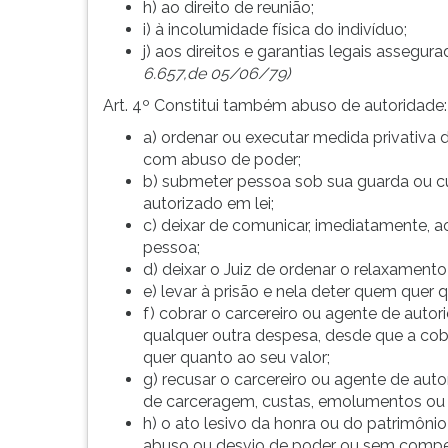
h) ao direito de reunião;
i) à incolumidade física do indivíduo;
j) aos direitos e garantias legais assegura
6.657,de 05/06/79)
Art. 4º Constitui também abuso de autoridade:
a) ordenar ou executar medida privativa d
com abuso de poder;
b) submeter pessoa sob sua guarda ou c
autorizado em lei;
c) deixar de comunicar, imediatamente, a
pessoa;
d) deixar o Juiz de ordenar o relaxament
e) levar à prisão e nela deter quem quer q
f) cobrar o carcereiro ou agente de auto
qualquer outra despesa, desde que a cob
quer quanto ao seu valor;
g) recusar o carcereiro ou agente de autor
de carceragem, custas, emolumentos ou 
h) o ato lesivo da honra ou do patrimôni
abuso ou desvio de poder ou sem compet