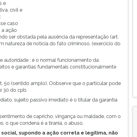
s e
va, civil e
:
sse caso
a a ação
ndo ser obstada pela ausência da representação (art.
m natureza de notícia do fato criminoso. (exercício do
e autoridade : é o normal funcionamento da
itos e garantias fundamentais constitucionalmente
 art. 5o (sentido amplo). Oobserve que o particular pode
e 30 do cpb.
iato. sujeito passivo imediato é o titular da garantia
 sentimento de capricho, vingança ou maldade, com o
s. o que condena é a tirania, o abuso.
social, supondo a ação correta e legítima, não