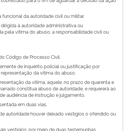
 sobrestado para o fim de aguardar a decisão da ação
funcional da autoridade civil ou militar.
irigida à autoridade administrativa ou
pela vítima do abuso, a responsabilidade civil ou
 do Código de Processo Civil.
emente de inquérito policial ou justificação por
a representação da vítima do abuso.
epresentação da vítima, aquele, no prazo de quarenta e
 narrado constitua abuso de autoridade, e requererá ao
 de audiência de instrução e julgamento.
esentada em duas vias.
o de autoridade houver deixado vestígios o ofendido ou
ais vestígios, por meio de duas testemunhas