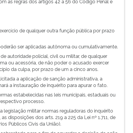
om as regras dos artigos 42 a 56 do Código Penal e
 exercício de qualquer outra função pública por prazo
r poderão ser aplicadas autônoma ou cumulativamente.
autoridade policial, civil ou militar, de qualquer
ma ou acessória, de não poder o acusado exercer
icípio da culpa, por prazo de um a cinco anos.
icitada a aplicação de sanção administrativa, a
ará a instauração de inquérito para apurar o fato.
ormas estabelecidas nas leis municipais, estaduais ou
 respectivo processo.
a legislação militar normas reguladoras do inquérito
as disposições dos arts. 219 a 225 da Lei nº 1.711, de
os Públicos Civis da União).