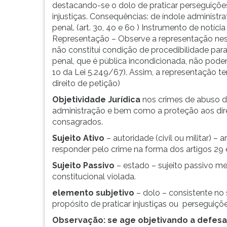
condutas
leitura
destacando-se o dolo de praticar perseguiçõe
ilícitas
pressione
injustiças. Consequências: de índole administrati
que
TAB
penal. (art. 3o, 4o e 6o ) Instrumento de notícia 
nascem
e
Representação – Observe a representação ne
do
depois
não constitui condição de procedibilidade par
mal
F.
penal, que é pública incondicionada, não pode
uso
Para
1o da Lei 5.249/67). Assim, a representação te
do
pausar
direito de petição)
poder
a
Objetividade Jurídica
nos crimes de abuso d
(excesso)
leitura
administração e bem como a proteção aos dire
que...
pressione
consagrados.
D
(primeira
Sujeito Ativo
– autoridade (civil ou militar) –
tecla
responder pelo crime na forma dos artigos 29 
à
Sujeito Passivo
– estado – sujeito passivo med
esquerda
constitucional violada.
do
F),
elemento subjetivo
– dolo – consistente no
para
propósito de praticar injustiças ou perseguiçõe
continuar
Observação: se age objetivando a defesa 
pressione