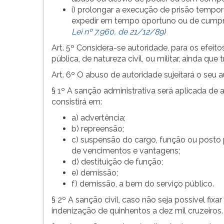
i) prolongar a execução de prisão tempo
expedir em tempo oportuno ou de cumpr
Lei nº 7.960, de 21/12/89
)
Art. 5º Considera-se autoridade, para os efeit
pública, de natureza civil, ou militar, ainda q
Art. 6º O abuso de autoridade sujeitará o seu au
§ 1º A sanção administrativa será aplicada d
consistirá em:
a) advertência;
b) repreensão;
c) suspensão do cargo, função ou posto p
de vencimentos e vantagens;
d) destituição de função;
e) demissão;
f) demissão, a bem do serviço público.
§ 2º A sanção civil, caso não seja possível fi
indenização de quinhentos a dez mil cruzeiros.