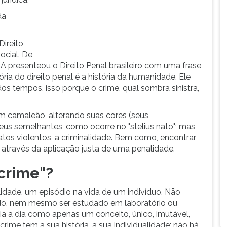
da
ireito
ocial. De
resenteou o Direito Penal brasileiro com uma frase
ia do direito penal é a história da humanidade. Ele
 tempos, isso porque o crime, qual sombra sinistra,
um camaleão, alterando suas cores (seus
us semelhantes, como ocorre no "stelius nato"; mas,
 atos violentos, a criminalidade. Bem como, encontrar
 através da aplicação justa de uma penalidade.
"crime"?
idade, um episódio na vida de um indivíduo. Não
ado, nem mesmo ser estudado em laboratório ou
a a dia como apenas um conceito, único, imutável,
rime tem a sua história, a sua individualidade; não há