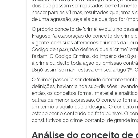
G
dois que possam ser reputados perfeitamente 
(primeira
nascer para as vítimas, resultados que jamais
tecla
de uma agressão, seja ela de que tipo for (moral; 
à
O próprio conceito de "crime" evoluiu no pass
direita
Fragoso: "a elaboração do conceito de crime co
do
vigente, com suas alterações oriundas da Lei 
F).
Código de 1940, não define o que é "crime", e
Para
faziam. O Código Criminal do Império de 1830 d
ir
á crime ou delito toda ação ou omissão contrár
ao
1890 assim se manifestava em seu artigo 7º: Cr
menu
principal
O "crime" passou a ser definido diferentemente
pressione
definições, haviam ainda sub-divisões, levand
a
então, os conceitos formal, material e analític
tecla
outras de menor expressão. O conceito formal 
J
um termo a aquilo que o designa. O conceito ma
e
estabelecer o conteúdo do fato punível. O conc
depois
constitutivos do crime, portanto, de grande im
F.
Análise do conceito de
Pressione