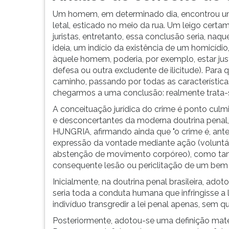
F
Um homem, em determinado dia, encontrou um
para
letal, esticado no meio da rua. Um leigo certam
ouvir
juristas, entretanto, essa conclusão seria, naq
essa
ideia, um indício da existência de um homicíd
instrução
àquele homem, poderia, por exemplo, estar just
novamente.
defesa ou outra excludente de ilicitude). Para
caminho, passando por todas as características
chegarmos a uma conclusão: realmente trata-
A conceituação jurídica do crime é ponto cu
e desconcertantes da moderna doutrina penal,
HUNGRIA, afirmando ainda que "o crime é, ante
expressão da vontade mediante ação (voluntá
abstenção de movimento corpóreo), como também
consequente lesão ou periclitação de um bem o
Inicialmente, na doutrina penal brasileira, ado
seria toda a conduta humana que infringisse a l
indivíduo transgredir a lei penal apenas, sem q
Posteriormente, adotou-se uma definição mater