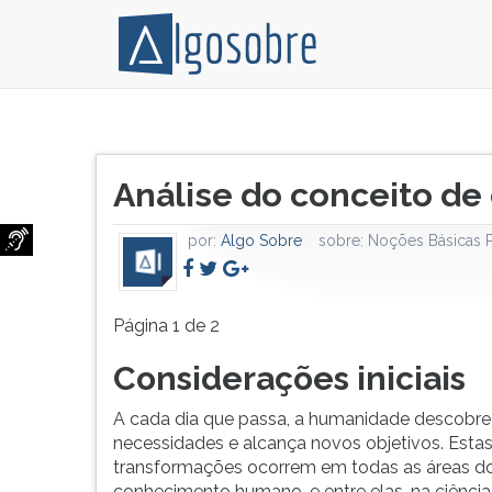
Considerações
Pressione
iniciais
TAB
Título
A
e
Análise do conceito de
do
cada
depois
artigo:
dia
F
por:
Algo Sobre
sobre:
Noções Básicas 
que
para
passa,
ouvir
a
o
humanidade
conteúdo
Página 1 de 2
descobre
principal
Considerações iniciais
novas
desta
necessidades
tela.
A cada dia que passa, a humanidade descobre
e
Para
necessidades e alcança novos objetivos. Esta
alcança
pular
transformações ocorrem em todas as áreas d
novos
essa
conhecimento humano, e entre elas, na ciência j