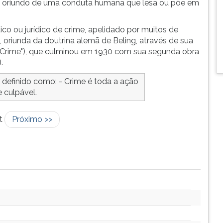
to oriundo de uma conduta humana que lesa ou põe em
o ou jurídico de crime, apelidado por muitos de
, oriunda da doutrina alemã de Beling, através de sua
do Crime"), que culminou em 1930 com sua segunda obra
.
 definido como: - Crime é toda a ação
e culpável.
t
Próximo >>