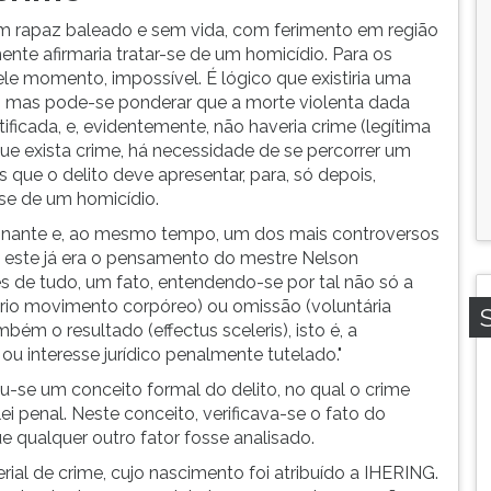
 rapaz baleado e sem vida, com ferimento em região
ente afirmaria tratar-se de um homicídio. Para os
uele momento, impossível. É lógico que existiria uma
io, mas pode-se ponderar que a morte violenta dada
ificada, e, evidentemente, não haveria crime (legítima
 que exista crime, há necessidade de se percorrer um
 que o delito deve apresentar, para, só depois,
se de um homicídio.
lminante e, ao mesmo tempo, um dos mais controversos
 este já era o pensamento do mestre Nelson
s de tudo, um fato, entendendo-se por tal não só a
rio movimento corpóreo) ou omissão (voluntária
 o resultado (effectus sceleris), isto é, a
u interesse jurídico penalmente tutelado."
tou-se um conceito formal do delito, no qual o crime
ei penal. Neste conceito, verificava-se o fato do
ue qualquer outro fator fosse analisado.
ial de crime, cujo nascimento foi atribuído a IHERING.