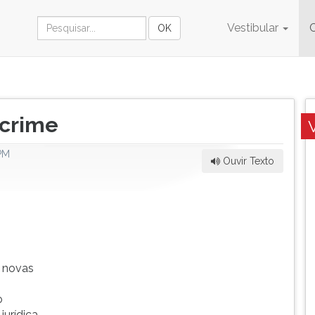
Vestibular
 crime
PM
Ouvir Texto
 novas
s
o
urídica.