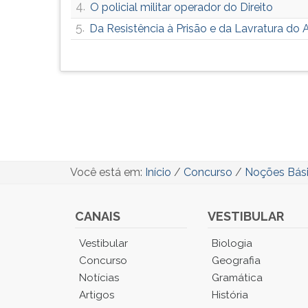
4.
O policial militar operador do Direito
5.
Da Resistência à Prisão e da Lavratura do 
Você está em:
Início
/
Concurso
/
Noções Bás
CANAIS
VESTIBULAR
Você
Vestibular
Biologia
está
Concurso
Geografia
no
Notícias
Gramática
Menu
Artigos
História
Principal.