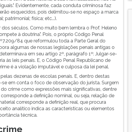
iguais." Evidentemente, cada conduta criminosa faz
 serão esquecidos, pois delimitou-se no espaço a marca
patrimonial; física; etc...).
ar dos séculos. Como muito bem lembra o Prof. Heleno
mpete à doutrina". Pois, o próprio Código Penal
nº7.209/84 que reformulou toda a Parte Geral do
mbora algumas de nossas legislações penais antigas o
eterminava em seu artigo 2º, parágrafo 1º: Julgar-se-
ia às leis penais. E, o Código Penal Republicano de
ime é a violação imputável e culposa da lei penal.
 pelas dezenas de escolas penais. E, dentro destas
o-se em conta o foco de observação do jurista. Surgem
o do crime como expressões mais significativas, dentre
corresponde a definição nominal, ou seja, relação de
terial corresponde a definição real, que procura
eito analítico indica as características ou elementos
portância técnica.
 crime