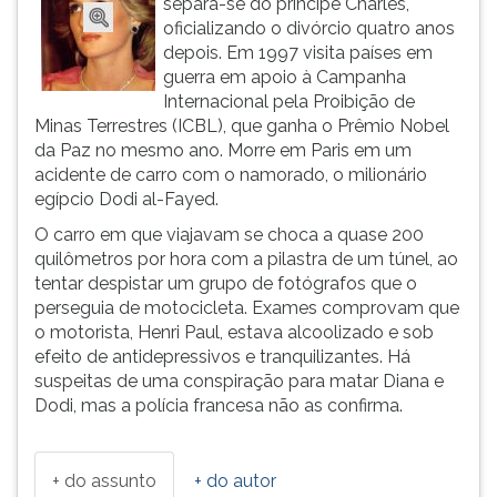
separa-se do príncipe Charles,
(primeira
oficializando o divórcio quatro anos
tecla
depois. Em 1997 visita países em
à
guerra em apoio à Campanha
direita
Internacional pela Proibição de
do
Minas Terrestres (ICBL), que ganha o Prêmio Nobel
F).
da Paz no mesmo ano. Morre em Paris em um
Para
acidente de carro com o namorado, o milionário
ir
egípcio Dodi al-Fayed.
ao
menu
O carro em que viajavam se choca a quase 200
principal
quilômetros por hora com a pilastra de um túnel, ao
pressione
tentar despistar um grupo de fotógrafos que o
a
perseguia de motocicleta. Exames comprovam que
tecla
o motorista, Henri Paul, estava alcoolizado e sob
J
efeito de antidepressivos e tranquilizantes. Há
e
suspeitas de uma conspiração para matar Diana e
depois
Dodi, mas a polícia francesa não as confirma.
F.
Pressione
F
+ do assunto
+ do autor
para