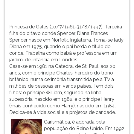
Inglaterra.
TAB
Torna-
e
se
depois
lady
F.
Princesa de Gales (1o/7/1961-31/8/1997). Terceira
Dia...
Para
filha do oitavo conde Spencer, Diana Frances
pausar
Spencer nasce em Norfolk, Inglaterra. Torna-se lady
a
Diana em 1975, quando o pai herda o título de
leitura
conde. Trabalha como babá e professora em um
pressione
jardim-de-infância em Londres.
D
Casa-se em 1981 na Catedral de St. Paul, aos 20
(primeira
anos, com o príncipe Charles, herdeiro do trono
tecla
britânico, numa cerimônia transmitida pela TV a
à
milhões de pessoas em vários países. Tem dois
esquerda
filhos: o príncipe William, segundo na linha
do
sucessória, nascido em 1982, e o príncipe Henry
F),
(mais conhecido como Harry), nascido em 1984.
para
Dedica-se à vida social e a projetos de caridade.
continuar
Carismática, é adorada pela
pressione
população do Reino Unido. Em 1992
G