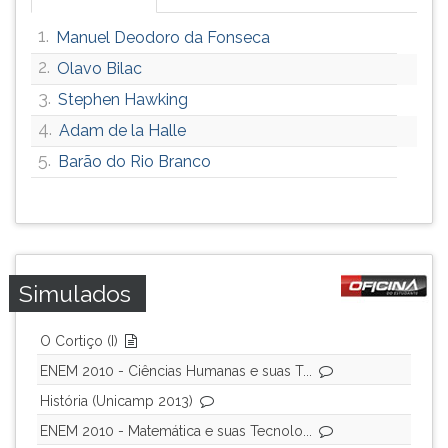
ouvir
1.
Manuel Deodoro da Fonseca
essa
instrução
2.
Olavo Bilac
novamente.
3.
Stephen Hawking
4.
Adam de la Halle
5.
Barão do Rio Branco
Simulados
O Cortiço (I)
ENEM 2010 - Ciências Humanas e suas T...
História (Unicamp 2013)
ENEM 2010 - Matemática e suas Tecnolo...