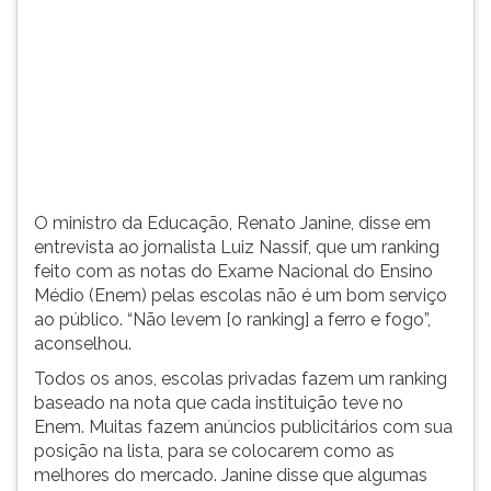
(primeira
tecla
à
direita
do
F).
Para
ir
ao
O ministro da Educação, Renato Janine, disse em
menu
entrevista ao jornalista Luiz Nassif, que um ranking
principal
feito com as notas do Exame Nacional do Ensino
pressione
Médio (Enem) pelas escolas não é um bom serviço
a
ao público. “Não levem [o ranking] a ferro e fogo”,
tecla
aconselhou.
J
e
Todos os anos, escolas privadas fazem um ranking
depois
baseado na nota que cada instituição teve no
F.
Enem. Muitas fazem anúncios publicitários com sua
Pressione
posição na lista, para se colocarem como as
F
melhores do mercado. Janine disse que algumas
para