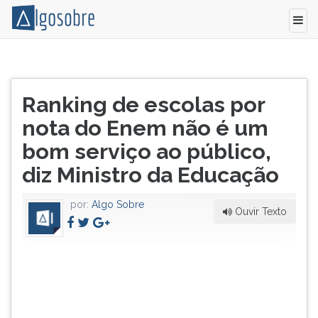
O
Pressione
ministro
TAB
Título
da
e
Ranking de escolas por
do
Educação,
depois
artigo:
nota do Enem não é um
Renato
F
Janine,
para
bom serviço ao público,
disse
ouvir
diz Ministro da Educação
em
o
entrevista
conteúdo
ao
principal
por:
Algo Sobre
Ouvir Texto
jornalista
desta
Luiz
tela.
Nassif,
Para
que
pular
um
essa
ranking
leitura
feito
pressione