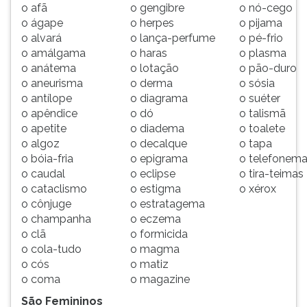
o afã
o gengibre
o nó-cego
ouvir
o ágape
o herpes
o pijama
essa
o alvará
o lança-perfume
o pé-frio
instrução
o amálgama
o haras
o plasma
novamente.
o anátema
o lotação
o pão-duro
o aneurisma
o derma
o sósia
o antílope
o diagrama
o suéter
o apêndice
o dó
o talismã
o apetite
o diadema
o toalete
o algoz
o decalque
o tapa
o bóia-fria
o epigrama
o telefonem
o caudal
o eclipse
o tira-teimas
o cataclismo
o estigma
o xérox
o cônjuge
o estratagema
o champanha
o eczema
o clã
o formicida
o cola-tudo
o magma
o cós
o matiz
o coma
o magazine
São Femininos