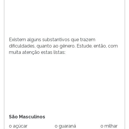
(primeira
tecla
à
direita
do
F).
Existem alguns substantivos que trazem
Para
dificuldades, quanto ao gênero. Estude, então, com
ir
muita atenção estas listas:
ao
menu
principal
pressione
a
tecla
J
e
depois
F.
Pressione
São Masculinos
F
o açúcar
o guaraná
o milhar
para