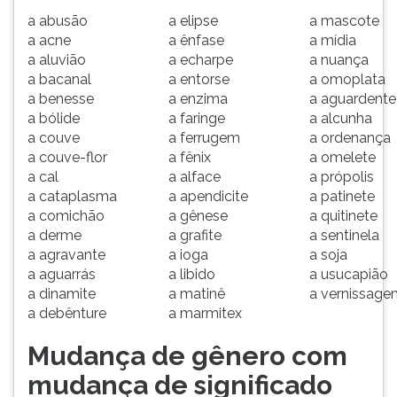
a abusão
a elipse
a mascote
a acne
a ênfase
a mídia
a aluvião
a echarpe
a nuança
a bacanal
a entorse
a omoplata
a benesse
a enzima
a aguardente
a bólide
a faringe
a alcunha
a couve
a ferrugem
a ordenança
a couve-flor
a fênix
a omelete
a cal
a alface
a própolis
a cataplasma
a apendicite
a patinete
a comichão
a gênese
a quitinete
a derme
a grafite
a sentinela
a agravante
a ioga
a soja
a aguarrás
a libido
a usucapião
a dinamite
a matinê
a vernissage
a debênture
a marmitex
Mudança de gênero com
mudança de significado