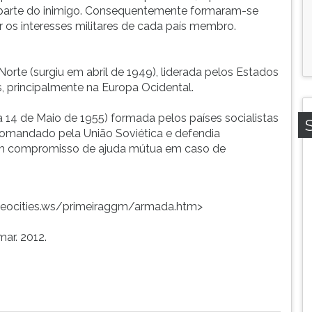
r parte do inimigo. Consequentemente formaram-se
er os interesses militares de cada país membro.
rte (surgiu em abril de 1949), liderada pelos Estados
, principalmente na Europa Ocidental.
 14 de Maio de 1955) formada pelos países socialistas
 comandado pela União Soviética e defendia
m um compromisso de ajuda mútua em caso de
.geocities.ws/primeiraggm/armada.htm>
mar. 2012.