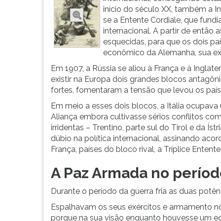
G
início do século XX, também a I
(primeira
se a Entente Cordiale, que fund
tecla
internacional. A partir de então 
à
esquecidas, para que os dois p
direita
econômico da Alemanha, sua exp
do
Em 1907, a Rússia se aliou à França e à Inglate
F).
existir na Europa dois grandes blocos antagônic
Para
fortes, fomentaram a tensão que levou os paí
ir
ao
Em meio a esses dois blocos, a Itália ocupava 
menu
Aliança embora cultivasse sérios conflitos co
principal
irridentas – Trentino, parte sul do Tirol e da Í
pressione
dúbio na política internacional, assinando ac
a
França, países do bloco rival, a Tríplice Entente
tecla
A Paz Armada no período
J
e
Durante o período da guerra fria as duas pot
depois
F.
Espalhavam os seus exércitos e armamento no seu
Pressione
porque na sua visão enquanto houvesse um equi