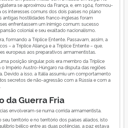
nglaterra se aproximou da França, e, em 1904, formou-
ia os interesses comuns dos dois países no plano
as antigas hostilidades franco-inglesas foram
aíses enfrentassem um inimigo comum: sucesso
ansão colonial e seu exaltado nacionalismo.
rra, formando a Tríplice Entente. Passavam, assim, a
os – a Tríplice Aliança e a Tríplice Entente – que,
ses europeus aos preparativos armamentistas.
uma posição singular, pois era membro da Tríplice
m o Império Austro-Húngaro na disputa das regiões
stria. Devido a isso, a Itália assumiu um comportamento
ordos secretos de não-agressão com a Rússia e com a
.
 da Guerra Fria
ências envolveram-se numa corrida armamentista.
 território e no território dos países aliados, isto
líbrio bélico entre as duas potências, a paz estava