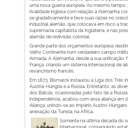
um
leitura
uma nova guerra europeia. Ao mesmo tempo, 
forte
pressione
rivalidade inglesa com relação à Alemanha cor
espírito
TAB
se gradativamente e teve suas raízes no cres
nacionalista,
e
industrial alemão, que colocava em risco a trad
de
depois
supremacia capitalista da Inglaterra, e nas pre
revanche,
F.
alemãs de redivisão colonial.
que
Para
abriu
pausar
Grande parte dos orçamentos europeus destin
a
a
Velho Continente num verdadeiro campo milit
possibilidade
leitura
Armada. A Alemanha, desde a sua unificação, 
de...
pressione
França, criando um sistema internacional de al
D
revanchismo francês.
(primeira
Em 1873, Bismarck instaurou a Liga dos Três I
tecla
Áustria-Hungria e a Rússia. Entretanto, as dive
à
dos Bálcãs, ocasionadas pelo fato de a Rússia 
esquerda
independência, acabou com essa aliança em 18
do
Aliança, unindo-se ao Império Austro-Húngaro e
F),
anexação da Tunísia, na África.
para
continuar
Somente na última década do sé
pressione
internacional, conseguindo esta