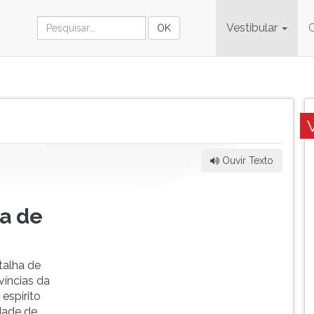
Vestibular
Ouvir Texto
ca de
talha de
víncias da
espírito
idade de