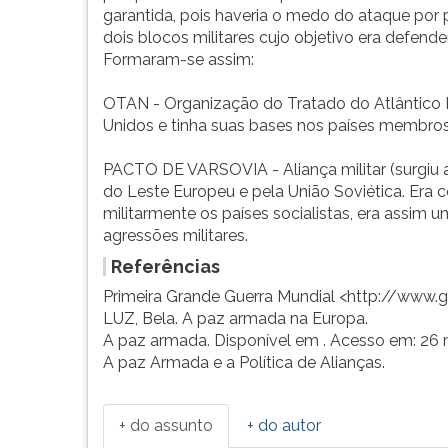
F
garantida, pois haveria o medo do ataque po
para
dois blocos militares cujo objetivo era defend
ouvir
Formaram-se assim:
essa
instrução
OTAN - Organização do Tratado do Atlântico No
novamente.
Unidos e tinha suas bases nos países membros
PACTO DE VARSOVIA - Aliança militar (surgiu a
do Leste Europeu e pela União Soviética. Era
militarmente os países socialistas, era assi
agressões militares.
Referências
Primeira Grande Guerra Mundial <http://www
LUZ, Bela. A paz armada na Europa.
A paz armada. Disponível em
. Acesso em: 26 
A paz Armada e a Política de Alianças.
+ do assunto
+ do autor