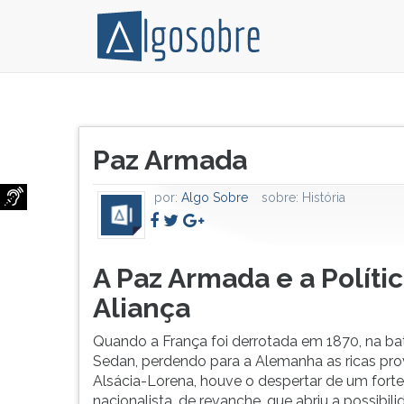
Com
Pressione
a
TAB
Título
derrota
e
Paz Armada
do
da
depois
artigo:
França
F
por:
Algo Sobre
sobre:
História
em
para
1870,
ouvir
na
o
batalha
conteúdo
A Paz Armada e a Políti
de
principal
Aliança
Sedan,
desta
houve
tela.
Quando a França foi derrotada em 1870, na ba
o
Para
Sedan, perdendo para a Alemanha as ricas pro
despertar
pular
Alsácia-Lorena, houve o despertar de um forte 
de
essa
nacionalista, de revanche, que abriu a possibil