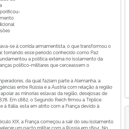
a
porificou-
cimento
icional
ssões
ava-se à corrida armamentista, o que transformou o
ar, tornando esse período conhecido como Paz
fundamentou a política externa no isolamento da
ianças político-militares que cerceassem o
mperadores, da qual faziam parte a Alemanha, a
rgências entre Rússia e a Áustria com relação à região
apoiar as minorias eslavas da região, desejosas de
78. Em 1882, o Segundo Reich firmou a Tríplice
 à Itália, esta em atrito com a França devido à
culo XIX, a França começou a sair do seu isolamento
belecer um pacto militar com a Rússia em 1894. No