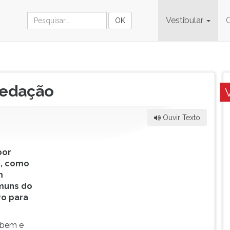
Vestibular
Redação
Ouvir Texto
por
o, como
m
muns do
ro para
a bem e