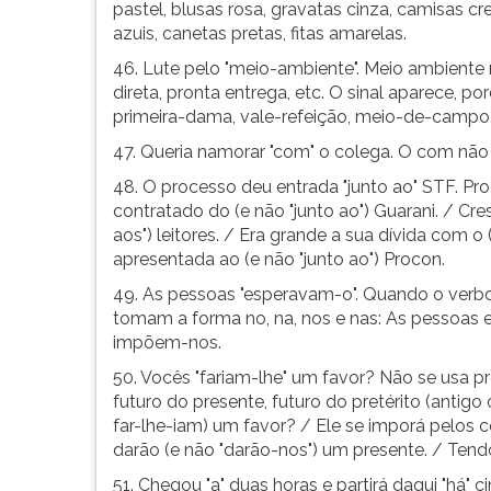
pastel, blusas rosa, gravatas cinza, camisas cr
azuis, canetas pretas, fitas amarelas.
46. Lute pelo "meio-ambiente". Meio ambiente 
direta, pronta entrega, etc. O sinal aparece, p
primeira-dama, vale-refeição, meio-de-campo,
47. Queria namorar "com" o colega. O com não 
48. O processo deu entrada "junto ao" STF. Pr
contratado do (e não "junto ao") Guarani. / Cres
aos") leitores. / Era grande a sua dívida com o
apresentada ao (e não "junto ao") Procon.
49. As pessoas "esperavam-o". Quando o verbo
tomam a forma no, na, nos e nas: As pessoas
impõem-nos.
50. Vocês "fariam-lhe" um favor? Não se usa pro
futuro do presente, futuro do pretérito (antigo 
far-lhe-iam) um favor? / Ele se imporá pelos 
darão (e não "darão-nos") um presente. / Te
51. Chegou "a" duas horas e partirá daqui "há" 