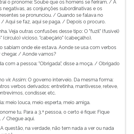
trai o pronome: Soube que os homens se feriram. / A
s negativas, as conjunções subordinativas e os
resentes se pronunciou. / Quando se falava no
 / Aqui se faz, aqui se paga. / Depois o procuro.
ha. Veja outras confusões desse tipo: O "fuzil" (fusível)
(círculo) vicioso, "cabeçário" (cabeçalho).
Não sabiam onde ele estava. Aonde se usa com verbos
r chegar. / Aonde vamos?
da com a pessoa: "Obrigada", disse a moça. / Obrigado
omo vir. Assim: O governo interveio. Da mesma forma:
Outros verbos derivados: entretinha, mantivesse, reteve,
ntrevimos, condisser, etc.
aria: meio louca, meio esperta, meio amiga.
onome tu. Para a 3.ª pessoa, o certo é fique: Fique
 / Chegue aqui.
 A questão, na verdade, não tem nada a ver ou nada