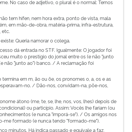
eme. No caso de adjetivo, o plural é o normal: Ternos
não tem hífen, nem hora extra, ponto de vista, mala
orém, em mão-de-obra, matéria-prima, infra-estrutura,
 etc.
existe: Queria namorar o colega.
ocesso dá entrada no STF. Igualmente: O jogador foi
ceu muito o prestígio do jornal entre os (e não "junto
 (e não "junto ao") banco. / A reclamação foi
 termina em m, ão ou õe, os pronomes o, a, os e as
 esperavam-no. / Dão-nos, convidam-na, põe-nos,
nome átono (me, te, se, lhe, nos, vos, lhes) depois de
condicional) ou particípio. Assim: Vocês lhe fariam (ou
conhecimentos (e nunca "imporá-se"). / Os amigos nos
ndo-me formado (e nunca tendo "formado-me").
cinco minutos. Há indica passado e equivale a faz,