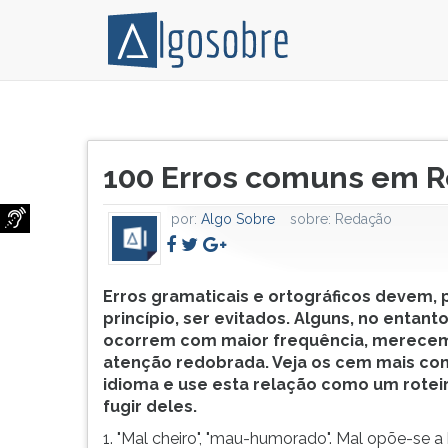
Erros
Pressione
gramaticais
TAB
Título
e
e
100 Erros comuns em 
do
ortográficos
depois
artigo:
devem,
F
por:
Algo Sobre
sobre:
Redação
por
para
princípio,
ouvir
ser
o
evitados.
conteúdo
Erros gramaticais e ortográficos devem, 
Alguns,
principal
princípio, ser evitados. Alguns, no entant
no
desta
ocorrem com maior frequência, merece
entanto,
tela.
atenção redobrada. Veja os cem mais co
como
Para
idioma e use esta relação como um rotei
ocorrem
pular
fugir deles.
com
essa
1. "Mal cheiro", "mau-humorado". Mal opõe-se 