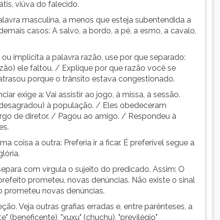
tis, viúva do falecido.
palavra masculina, a menos que esteja subentendida a
emais casos: A salvo, a bordo, a pé, a esmo, a cavalo,
 ou implícita a palavra razão, use por que separado:
zão) ele faltou. / Explique por que razão você se
 atrasou porque o trânsito estava congestionado.
nciar exige a: Vai assistir ao jogo, à missa, à sessão.
(desagradou) à população. / Eles obedeceram
rgo de diretor. / Pagou ao amigo. / Respondeu à
es.
ma coisa a outra: Preferia ir a ficar. É preferível segue a
lória.
separa com vírgula o sujeito do predicado. Assim: O
prefeito prometeu, novas denúncias. Não existe o sinal
to prometeu novas denúncias.
ção. Veja outras grafias erradas e, entre parênteses, a
te" (beneficente), "xuxu" (chuchu), "previlégio"