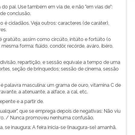
ta do pai. Use também em via de, e não "em vias de":
 de conclusão.
 é cidadãos. Veja outros: caracteres (de caráter),
res.
é gratúito, assim como circúito, intúito e fortúito (o
a mesma forma: flúido, condôr, recórde, aváro, ibéro,
a divisão, repartição, e sessão equivale a tempo de uma
portes, seção de brinquedos; sessão de cinema, sessão
 é palavra masculina: um grama de ouro, vitamina C de
vante, a atenuante, a alface, a cal, etc.
epente e a partir de.
"qualquer", que se emprega depois de negativas: Não viu
aro. / Nunca promoveu nenhuma confusão.
ia, se inaugura: A feira inicia-se (inaugura-se) amanhã.