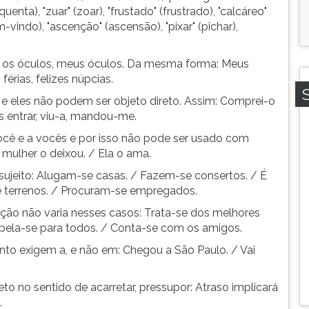
nquenta), "zuar" (zoar), "frustado" (frustrado), "calcáreo"
m-vindo), "ascenção" (ascensão), "pixar" (pichar),
al: os óculos, meus óculos. Da mesma forma: Meus
rias, felizes núpcias.
vós e eles não podem ser objeto direto. Assim: Comprei-o
 entrar, viu-a, mandou-me.
 a você e a vocês e por isso não pode ser usado com
A mulher o deixou. / Ela o ama.
sujeito: Alugam-se casas. / Fazem-se consertos. / É
 terrenos. / Procuram-se empregados.
ição não varia nesses casos: Trata-se dos melhores
Apela-se para todos. / Conta-se com os amigos.
to exigem a, e não em: Chegou a São Paulo. / Vai
reto no sentido de acarretar, pressupor: Atraso implicará
.