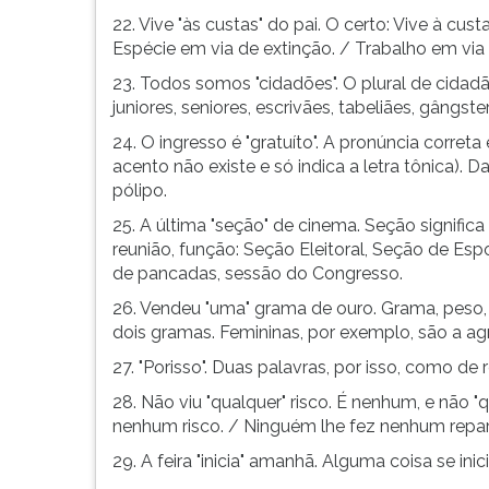
22. Vive "às custas" do pai. O certo: Vive à cus
Espécie em via de extinção. / Trabalho em via
23. Todos somos "cidadões". O plural de cidadão
juniores, seniores, escrivães, tabeliães, gângste
24. O ingresso é "gratuíto". A pronúncia correta 
acento não existe e só indica a letra tônica). D
pólipo.
25. A última "seção" de cinema. Seção signific
reunião, função: Seção Eleitoral, Seção de Es
de pancadas, sessão do Congresso.
26. Vendeu "uma" grama de ouro. Grama, peso,
dois gramas. Femininas, por exemplo, são a agra
27. "Porisso". Duas palavras, por isso, como de r
28. Não viu "qualquer" risco. É nenhum, e não 
nenhum risco. / Ninguém lhe fez nenhum rep
29. A feira "inicia" amanhã. Alguma coisa se inic