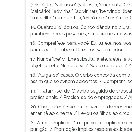
F
(privilégio), "vultuoso" (vultoso), "cincoenta" (ci
para
(calcário), "advinhar" (adivinhar), "benvindo" (be
ouvir
"impecilho" (empecilho), "envólucro" (invólucro).
essa
15. Quebrou "o" óculos. Concordância no plur
instrução
parabéns, meus pêsames, seus ciúmes, nossas fé
novamente.
16. Comprei "ele" para você. Eu, tu, ele, nós, 
para você. Também: Deixe-os sair, mandou-nos
17. Nunca "lhe" vi. Lhe substitui a ele, a eles,
objeto direto: Nunca o vi. / Não o convidei. / 
18. "Aluga-se" casas. O verbo concorda com o 
assim que se evitam acidentes. / Compram-se
19. "Tratam-se" de. O verbo seguido de prepos
profissionais. / Precisa-se de empregados. / 
20. Chegou "em" São Paulo. Verbos de movimen
amanhã ao cinema. / Levou os filhos ao circo.
21. Atraso implicará "em" punição. Implicar é di
punição. / Promoção implica responsabilidade