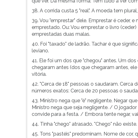
que ver. Da mesma forma: Tem tudo a ver com
38. A corrida custa 5 "real". A moeda tem plural, 
39. Vou "emprestar" dele. Emprestar é ceder, e
emprestado. Ou: Vou emprestar o livro (ceder)
emprestadas duas malas.
40. Foi "taxado" de ladrão. Tachar é que signif
leviano.
41. Ele foi um dos que "chegou" antes. Um dos 
chegaram antes (dos que chegaram antes, ele
vitória.
42. "Cerca de 18" pessoas o saudaram. Cerca
números exatos: Cerca de 20 pessoas o sauda
43. Ministro nega que "é" negligente. Negar qu
Ministro nega que seja negligente. / O jogador
convide para a festa. / Embora tente negar, va
44. Tinha "chego" atrasado. "Chego" não existe
45. Tons "pastéis" predominam. Nome de cor, q