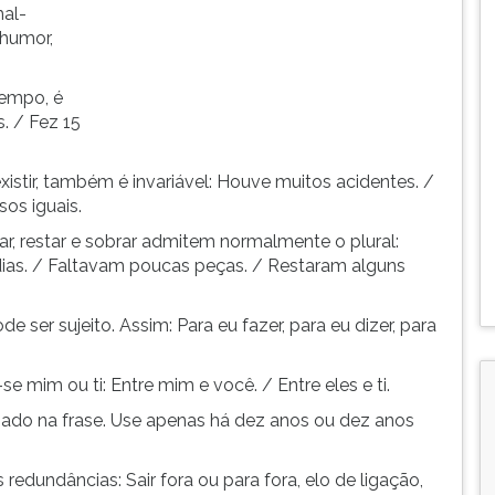
mal-
humor,
tempo, é
. / Fez 15
istir, também é invariável: Houve muitos acidentes. /
os iguais.
altar, restar e sobrar admitem normalmente o plural:
dias. / Faltavam poucas peças. / Restaram alguns
e ser sujeito. Assim: Para eu fazer, para eu dizer, para
se mim ou ti: Entre mim e você. / Entre eles e ti.
assado na frase. Use apenas há dez anos ou dez anos
as redundâncias: Sair fora ou para fora, elo de ligação,