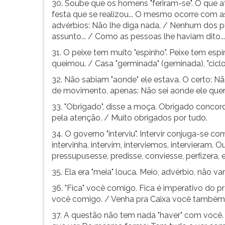
30. Soube que os homens "feriram-se". O que a
festa que se realizou... O mesmo ocorre com a
advérbios: Não lhe diga nada. / Nenhum dos p
assunto... / Como as pessoas lhe haviam dito...
31. O peixe tem muito "espinho". Peixe tem espin
queimou. / Casa "germinada" (geminada), "ciclo" 
32. Não sabiam "aonde" ele estava. O certo: 
de movimento, apenas: Não sei aonde ele que
33. "Obrigado", disse a moça. Obrigado concor
pela atenção. / Muito obrigados por tudo.
34. O governo "interviu". Intervir conjuga-se c
intervinha, intervim, interviemos, intervieram. 
pressupusesse, predisse, conviesse, perfizera, e
35. Ela era "meia" louca. Meio, advérbio, não v
36. "Fica" você comigo. Fica é imperativo do pr
você comigo. / Venha pra Caixa você também.
37. A questão não tem nada "haver" com você.