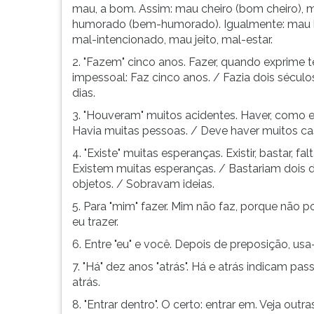
maior
leitura
mau, a bom. Assim: mau cheiro (bom cheiro), 
frequência,
pressione
humorado (bem-humorado). Igualmente: mau 
merecem
TAB
mal-intencionado, mau jeito, mal-estar.
atenção
e
2. "Fazem" cinco anos. Fazer, quando exprime 
redob...
depois
impessoal: Faz cinco anos. / Fazia dois séculos
F.
dias.
Para
pausar
3. "Houveram" muitos acidentes. Haver, como ex
a
Havia muitas pessoas. / Deve haver muitos cas
leitura
4. "Existe" muitas esperanças. Existir, bastar, f
pressione
Existem muitas esperanças. / Bastariam dois 
D
objetos. / Sobravam ideias.
(primeira
tecla
5. Para "mim" fazer. Mim não faz, porque não pod
à
eu trazer.
esquerda
6. Entre "eu" e você. Depois de preposição, usa-
do
F),
7. "Há" dez anos "atrás". Há e atrás indicam p
para
atrás.
continuar
8. "Entrar dentro". O certo: entrar em. Veja outr
pressione