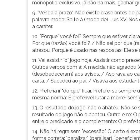
monopólio exclusivo, já não há mais, ganhar grá
G
(primeira
9. "Venda à prazo". Não existe crase antes de 
tecla
palavra moda: Salto à (moda de) Luís XV. Nos d
à
a caráter.
direita
10. "Porque" você foi? Sempre que estiver clara
do
Por que (razão) você foi? / Não sei por que (ra
F).
atrasou. Porque é usado nas respostas: Ele se
Para
ir
11. Vai assistir "o" jogo hoje. Assistir como prese
ao
Outros verbos com a: A medida não agradou 
menu
(desobedeceram) aos avisos. / Aspirava ao ca
principal
carta. / Sucedeu ao pai. / Visava aos estudant
pressione
12. Preferia ir "do que" ficar. Prefere-se sempre u
a
mesma norma: É preferível lutar a morrer sem g
tecla
13. O resultado do jogo, não o abateu. Não se 
J
resultado do jogo não o abateu. Outro erro: O 
e
entre o predicado e o complemento: O prefei
depois
F.
14. Não há regra sem "excessão". O certo é exce
Pressione
forma correta: "paralizar" (paralisar), "beneficien