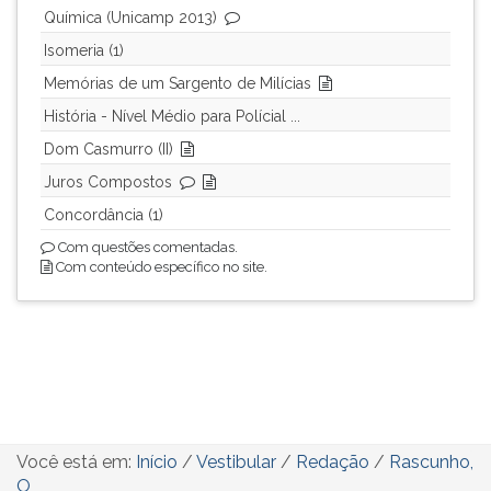
Química (Unicamp 2013)
Isomeria (1)
Memórias de um Sargento de Milícias
História - Nível Médio para Polícial ...
Dom Casmurro (II)
Juros Compostos
Concordância (1)
Com questões comentadas.
Com conteúdo específico no site.
Você está em:
Início
/
Vestibular
/
Redação
/
Rascunho,
O