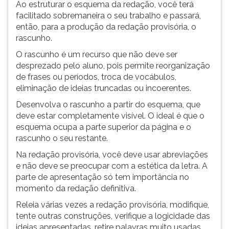
(primeira
Ao estruturar o esquema da redação, você terá
tecla
facilitado sobremaneira o seu trabalho e passará,
à
então, para a produção da redação provisória, o
direita
rascunho.
do
O rascunho é um recurso que não deve ser
F).
desprezado pelo aluno, pois permite reorganização
Para
de frases ou períodos, troca de vocábulos,
ir
eliminação de ideias truncadas ou incoerentes.
ao
Desenvolva o rascunho a partir do esquema, que
menu
deve estar completamente visível. O ideal é que o
principal
esquema ocupa a parte superior da página e o
pressione
rascunho o seu restante.
a
tecla
Na redação provisória, você deve usar abreviações
J
e não deve se preocupar com a estética da letra. A
e
parte de apresentação só tem importância no
depois
momento da redação definitiva.
F.
Releia várias vezes a redação provisória, modifique,
Pressione
tente outras construções, verifique a logicidade das
F
ideias apresentadas, retire palavras muito usadas,
para