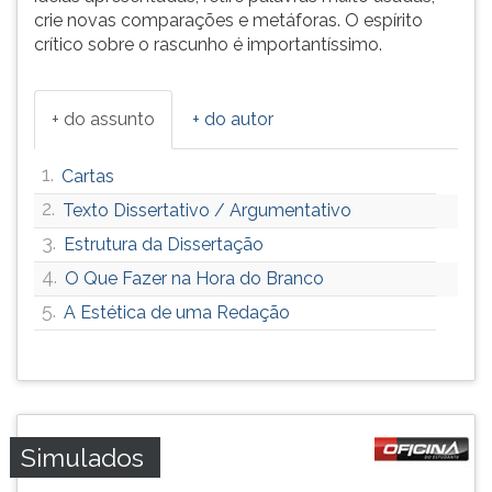
crie novas comparações e metáforas. O espírito
ouvir
crítico sobre o rascunho é importantíssimo.
essa
instrução
novamente.
+ do assunto
+ do autor
1.
Cartas
2.
Texto Dissertativo / Argumentativo
3.
Estrutura da Dissertação
4.
O Que Fazer na Hora do Branco
5.
A Estética de uma Redação
Simulados