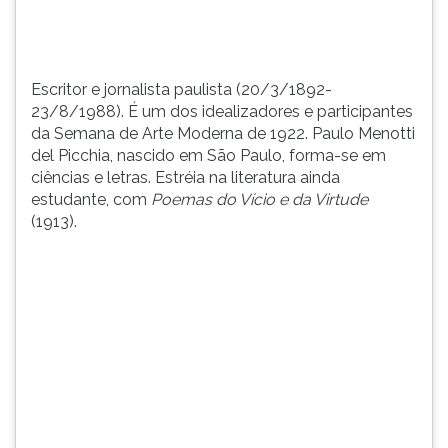
de
TAB
1922.
e
Paulo
depois
Menotti
F.
Escritor e jornalista paulista (20/3/1892-
d...
Para
23/8/1988). É um dos idealizadores e participantes
pausar
da Semana de Arte Moderna de 1922. Paulo Menotti
a
del Picchia, nascido em São Paulo, forma-se em
leitura
ciências e letras. Estréia na literatura ainda
pressione
estudante, com
Poemas do Vício e da Virtude
D
(1913).
(primeira
tecla
à
esquerda
do
F),
para
continuar
pressione
G