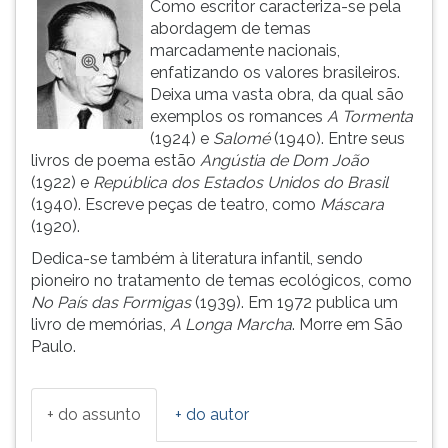
Como escritor caracteriza-se pela
ouvir
abordagem de temas
essa
marcadamente nacionais,
instrução
enfatizando os valores brasileiros.
novamente.
Deixa uma vasta obra, da qual são
exemplos os romances
A Tormenta
(1924) e
Salomé
(1940). Entre seus
livros de poema estão
Angústia de Dom João
(1922) e
República dos Estados Unidos do Brasil
(1940). Escreve peças de teatro, como
Máscara
(1920).
Dedica-se também à literatura infantil, sendo
pioneiro no tratamento de temas ecológicos, como
No País das Formigas
(1939). Em 1972 publica um
livro de memórias,
A Longa Marcha
. Morre em São
Paulo.
+ do assunto
+ do autor