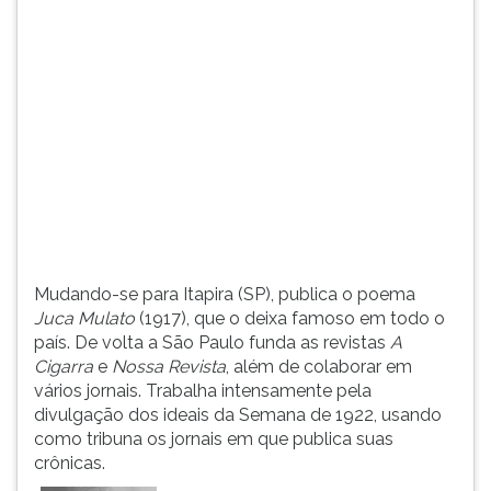
(primeira
tecla
à
direita
do
F).
Para
ir
ao
menu
principal
pressione
Mudando-se para Itapira (SP), publica o poema
a
Juca Mulato
(1917), que o deixa famoso em todo o
tecla
país. De volta a São Paulo funda as revistas
A
J
Cigarra
e
Nossa Revista
, além de colaborar em
e
vários jornais. Trabalha intensamente pela
depois
divulgação dos ideais da Semana de 1922, usando
F.
como tribuna os jornais em que publica suas
Pressione
crônicas.
F
para