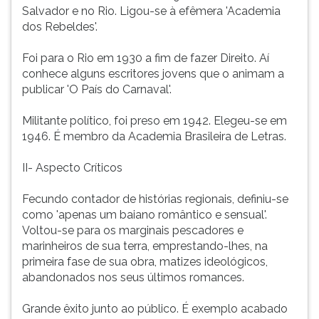
que
(primeira
Salvador e no Rio. Ligou-se à efêmera 'Academia
o
tecla
dos Rebeldes'.
animam
à
a
direita
Foi para o Rio em 1930 a fim de fazer Direito. Aí
publicar
do
conhece alguns escritores jovens que o animam a
'O
F).
publicar 'O País do Carnaval'.
País
Para
do
ir
Militante político, foi preso em 1942. Elegeu-se em
Carnaval'.Militante
ao
1946. É membro da Academia Brasileira de Letras.
político,
menu
foi
principal
II- Aspecto Críticos
preso
pressione
em
a
Fecundo contador de histórias regionais, definiu-se
1942.
tecla
como 'apenas um baiano romântico e sensual'.
Elegeu-
J
Voltou-se para os marginais pescadores e
se
e
marinheiros de sua terra, emprestando-lhes, na
em
depois
primeira fase de sua obra, matizes ideológicos,
1946.
F.
abandonados nos seus últimos romances.
É
Pressione
membro
F
Grande êxito junto ao público. É exemplo acabado
da
para