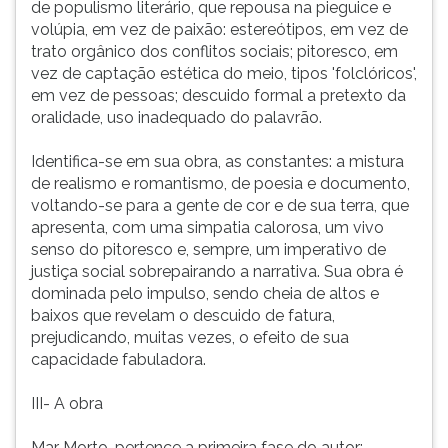
de populismo literário, que repousa na pieguice e
Academia
ouvir
volúpia, em vez de paixão: estereótipos, em vez de
Brasileira
essa
trato orgânico dos conflitos sociais; pitoresco, em
de
instrução
vez de captação estética do meio, tipos 'folclóricos',
Letras.II-
novamente.
em vez de pessoas; descuido formal a pretexto da
Asp
oralidade, uso inadequado do palavrão.
Identifica-se em sua obra, as constantes: a mistura
de realismo e romantismo, de poesia e documento,
voltando-se para a gente de cor e de sua terra, que
apresenta, com uma simpatia calorosa, um vivo
senso do pitoresco e, sempre, um imperativo de
justiça social sobrepairando a narrativa. Sua obra é
dominada pelo impulso, sendo cheia de altos e
baixos que revelam o descuido de fatura,
prejudicando, muitas vezes, o efeito de sua
capacidade fabuladora.
III- A obra
Mar Morto, pertence a primeira fase do autor: