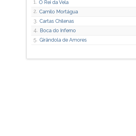
1.
F
O Rei da Vela
para
2.
Camilo Mortágua
ouvir
3.
Cartas Chilenas
essa
instrução
4.
Boca do Inferno
novamente.
5.
Girândola de Amores