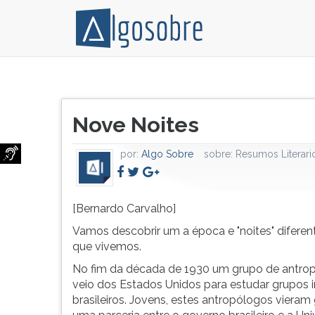
[Bernardo
Pressione
Carvalho]
TAB
Título
Vamos
e
Nove Noites
do
descobrir
depois
artigo:
um
F
por:
Algo Sobre
sobre:
Resumos Literari
a
para
época
ouvir
e
o
"noites"
conteúdo
[Bernardo Carvalho]
diferentes
principal
Vamos descobrir um a época e "noites" diferen
das
desta
que vivemos.
que
tela.
No fim da década de 1930 um grupo de antro
vivemos.
Para
veio dos Estados Unidos para estudar grupos 
No
pular
brasileiros. Jovens, estes antropólogos vieram
fim
essa