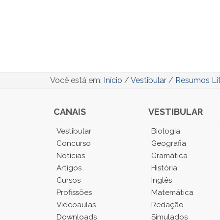
Você está em:
Início
/
Vestibular
/
Resumos Lit
CANAIS
VESTIBULAR
Você
Vestibular
Biologia
está
Concurso
Geografia
no
Notícias
Gramática
Menu
Artigos
História
Principal.
Cursos
Inglês
Pressione
TAB
Profissões
Matemática
e
Videoaulas
Redação
depois
Downloads
Simulados