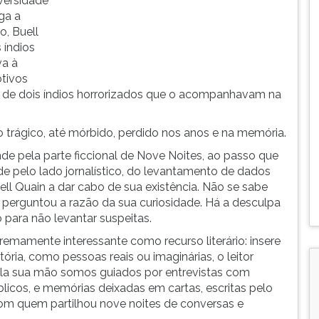
iversidade
ga a
, Buell
 índios
va à
otivos
te de dois índios horrorizados que o acompanhavam na
o trágico, até mórbido, perdido nos anos e na memória.
e pela parte ficcional de Nove Noites, ao passo que
e pelo lado jornalístico, do levantamento de dados
ll Quain a dar cabo de sua existência. Não se sabe
 perguntou a razão da sua curiosidade. Há a desculpa
o para não levantar suspeitas.
tremamente interessante como recurso literário: insere
ria, como pessoas reais ou imaginárias, o leitor
la sua mão somos guiados por entrevistas com
icos, e memórias deixadas em cartas, escritas pelo
com quem partilhou nove noites de conversas e