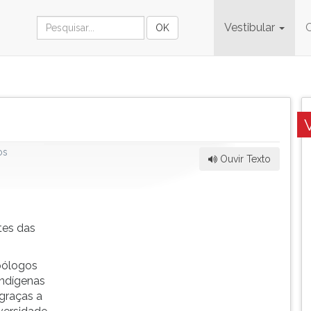
Vestibular
os
Ouvir Texto
tes das
pólogos
indígenas
 graças a