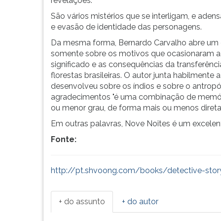
revelações.
G
São vários mistérios que se interligam, e adensa
(primeira
e evasão de identidade das personagens.
tecla
à
Da mesma forma, Bernardo Carvalho abre um 
direita
somente sobre os motivos que ocasionaram a 
do
significado e as consequências da transferênc
F).
florestas brasileiras. O autor junta habilmente
Para
desenvolveu sobre os índios e sobre o antropó
ir
agradecimentos "é uma combinação de memóri
ao
ou menor grau, de forma mais ou menos direta"
menu
Em outras palavras, Nove Noites é um excelen
principal
pressione
Fonte:
a
tecla
J
http://pt.shvoong.com/books/detective-sto
e
depois
+ do assunto
+ do autor
F.
Pressione