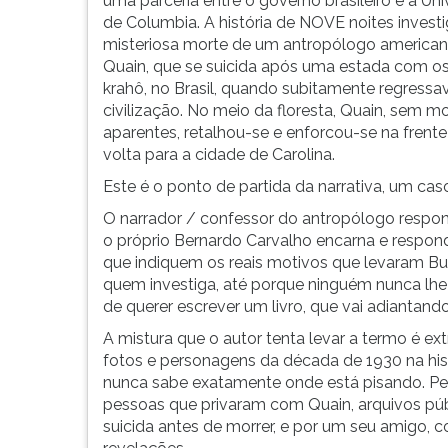
uma parceria entre o governo brasileiro e a Un
da
leitura
de Columbia. A história de NOVE noites investi
década
pressione
misteriosa morte de um antropólogo americano
de
TAB
Quain, que se suicida após uma estada com os
1930
e
krahô, no Brasil, quando subitamente regressa
um
depois
civilização. No meio da floresta, Quain, sem m
grupo
F.
aparentes, retalhou-se e enforcou-se na fren
de
Para
volta para a cidade de Carolina.
antropólo...
pausar
a
Este é o ponto de partida da narrativa, um cas
leitura
O narrador / confessor do antropólogo respond
pressione
o próprio Bernardo Carvalho encarna e respond
D
que indiquem os reais motivos que levaram Bue
(primeira
quem investiga, até porque ninguém nunca lhe
tecla
de querer escrever um livro, que vai adiantand
à
esquerda
A mistura que o autor tenta levar a termo é ex
do
fotos e personagens da década de 1930 na histó
F),
nunca sabe exatamente onde está pisando. Pe
para
pessoas que privaram com Quain, arquivos públ
continuar
suicida antes de morrer, e por um seu amigo, 
pressione