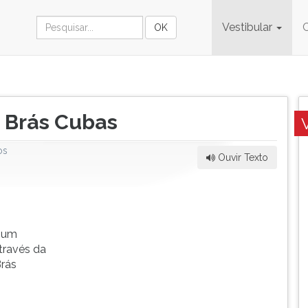
Vestibular
 Brás Cubas
os
Ouvir Texto
r um
través da
Brás