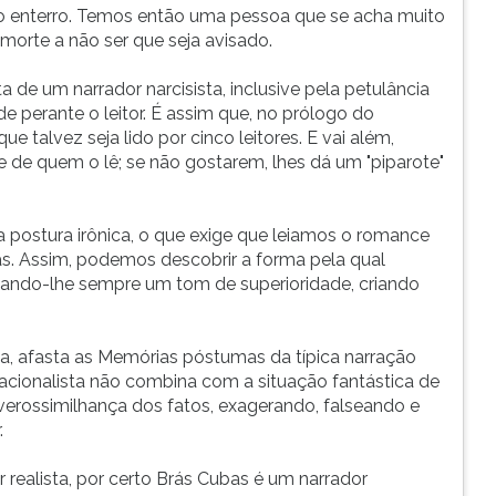
o enterro. Temos então uma pessoa que se acha muito
morte a não ser que seja avisado.
 de um narrador narcisista, inclusive pela petulância
 perante o leitor. É assim que, no prólogo do
e talvez seja lido por cinco leitores. E vai além,
e de quem o lê; se não gostarem, lhes dá um "piparote"
a postura irônica, o que exige que leiamos o romance
as. Assim, podemos descobrir a forma pela qual
 dando-lhe sempre um tom de superioridade, criando
a, afasta as Memórias póstumas da típica narração
, racionalista não combina com a situação fantástica de
verossimilhança dos fatos, exagerando, falseando e
.
r realista, por certo Brás Cubas é um narrador