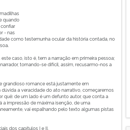
madilhas
te quando
confiar
r - nas
idade como testemunha ocular da história contada, no
soa.
ste caso, isto é, tem a narração em primeira pessoa;
arrador, tornando-se difícil, assim, recusarmo-nos a
ste grandioso romance está justamente em
 dúvida a veracidade do ato narrativo, começaremos
r quê: de um lado é um defunto autor, que conta a
 dá a impressão de máxima isenção, de uma
taneamente, vai espalhando pelo texto algumas pistas
.
ais dos capítulos I e II.