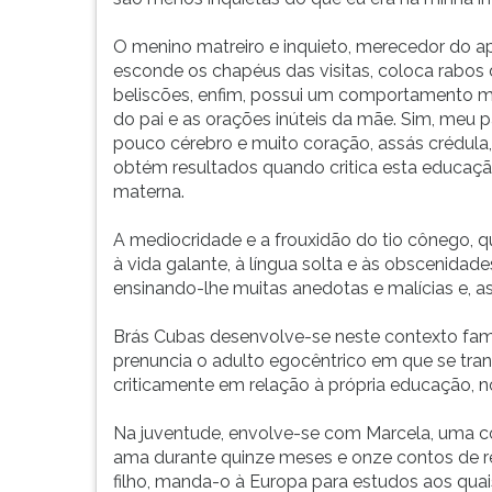
O menino matreiro e inquieto, merecedor do ap
esconde os chapéus das visitas, coloca rabos
beliscões, enfim, possui um comportamento m
do pai e as orações inúteis da mãe. Sim, meu 
pouco cérebro e muito coração, assás crédul
obtém resultados quando critica esta educaç
materna.
A mediocridade e a frouxidão do tio cônego, q
à vida galante, à língua solta e às obscenidad
ensinando-lhe muitas anedotas e malícias e, a
Brás Cubas desenvolve-se neste contexto famili
prenuncia o adulto egocêntrico em que se tr
criticamente em relação à própria educação, 
Na juventude, envolve-se com Marcela, uma c
ama durante quinze meses e onze contos de r
filho, manda-o à Europa para estudos aos quai