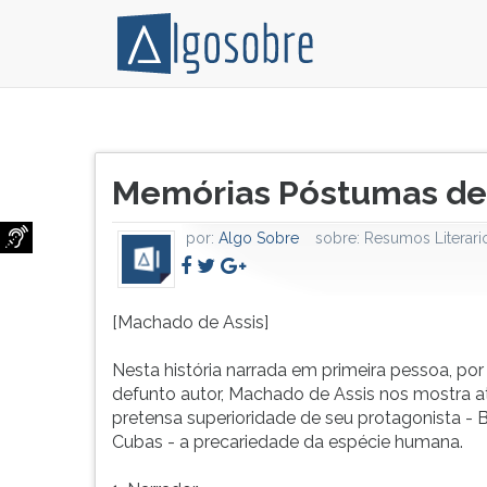
[Machado
Pressione
de
TAB
Título
Assis]
e
Memórias Póstumas de
do
Nesta
depois
artigo:
história
F
por:
Algo Sobre
sobre:
Resumos Literari
narrada
para
em
ouvir
primeira
o
pessoa,
conteúdo
[Machado de Assis]
por
principal
um
desta
Nesta história narrada em primeira pessoa, po
defunto
tela.
defunto autor, Machado de Assis nos mostra a
autor,
Para
pretensa superioridade de seu protagonista - 
Machado
pular
Cubas - a precariedade da espécie humana.
de
essa