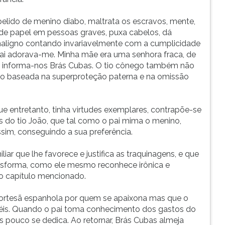
elido de menino diabo, maltrata os escravos, mente,
 de papel em pessoas graves, puxa cabelos, dá
aligno contando invariavelmente com a cumplicidade
pai adorava-me. Minha mãe era uma senhora fraca, de
a, informa-nos Brás Cubas. O tio cônego também não
ão baseada na superproteção paterna e na omissão
ue entretanto, tinha virtudes exemplares, contrapõe-se
es do tio João, que tal como o pai mima o menino,
ssim, conseguindo a sua preferência.
ar que lhe favorece e justifica as traquinagens, e que
ansforma, como ele mesmo reconhece irônica e
no capítulo mencionado.
ortesã espanhola por quem se apaixona mas que o
éis. Quando o pai toma conhecimento dos gastos do
s pouco se dedica. Ao retornar, Brás Cubas almeja