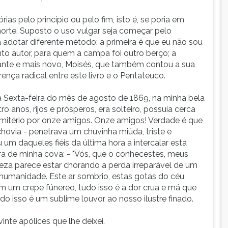
as pelo princípio ou pelo fim, isto é, se poria em
orte. Suposto o uso vulgar seja começar pelo
adotar diferente método: a primeira é que eu não sou
o autor, para quem a campa foi outro berço; a
lante e mais novo, Moisés, que também contou a sua
rença radical entre este livro e o Pentateuco.
ma Sexta-feira do mês de agosto de 1869, na minha bela
 anos, rijos e prósperos, era solteiro, possuía cerca
mitério por onze amigos. Onze amigos! Verdade é que
ovia - penetrava um chuvinha miúda, triste e
u um daqueles fiéis da última hora a intercalar esta
ira de minha cova: - "Vós, que o conhecestes, meus
eza parece estar chorando a perda irreparável de um
humanidade. Este ar sombrio, estas gotas do céu,
 um crepe fúnereo, tudo isso é a dor crua e má que
udo isso é um sublime louvor ao nosso ilustre finado.
nte apólices que lhe deixei.