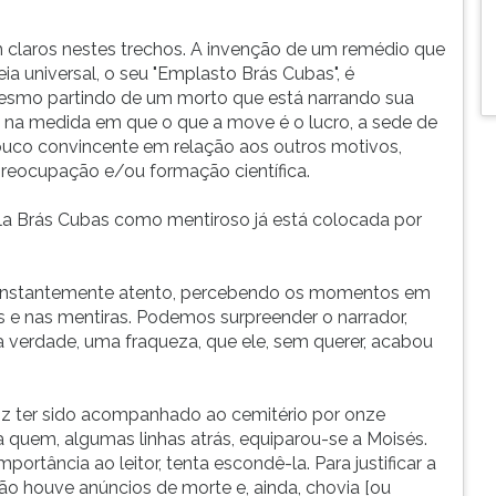
 claros nestes trechos. A invenção de um remédio que
a universal, o seu "Emplasto Brás Cubas", é
smo partindo de um morto que está narrando sua
l, na medida em que o que a move é o lucro, a sede de
 pouco convincente em relação aos outros motivos,
preocupação e/ou formação científica.
la Brás Cubas como mentiroso já está colocada por
se constantemente atento, percebendo os momentos em
s e nas mentiras. Podemos surpreender o narrador,
uma verdade, uma fraqueza, que ele, sem querer, acabou
 diz ter sido acompanhado ao cemitério por onze
a quem, algumas linhas atrás, equiparou-se a Moisés.
portância ao leitor, tenta escondê-la. Para justificar a
ão houve anúncios de morte e, ainda, chovia [ou