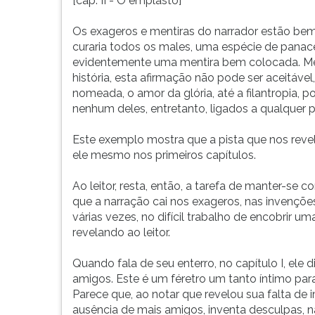
[cap. II - O emplasto]
Os exageros e mentiras do narrador estão bem
curaria todos os males, uma espécie de panacei
evidentemente uma mentira bem colocada. Me
história, esta afirmação não pode ser aceitáve
nomeada, o amor da glória, até a filantropia,
nenhum deles, entretanto, ligados a qualquer 
Este exemplo mostra que a pista que nos reve
ele mesmo nos primeiros capítulos.
Ao leitor, resta, então, a tarefa de manter-
que a narração cai nos exageros, nas invençõe
várias vezes, no difícil trabalho de encobrir 
revelando ao leitor.
Quando fala de seu enterro, no capítulo I, ele
amigos. Este é um féretro um tanto íntimo par
Parece que, ao notar que revelou sua falta de im
ausência de mais amigos, inventa desculpas, n