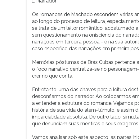
Assis
leitura
1. Narrador
nos
pressione
mostra
TAB
Os romances de Machado escondem várias ar
através
e
ao longo do processo de leitura, especialmen
da
depois
se trata de um leitor romântico, acostumado a 
pretensa
F.
sem questionamento na onisciência do narrado
superioridade
Para
narrações em terceira pessoa - e na sua autor
de
pausar
caso específico das narrações em primeira pes
seu
a
protagonista
leitura
Memórias póstumas de Brás Cubas pertence a e
-
pressione
o foco narrativo centraliza-se no personagem-n
Brás
D
crer no que conta.
Cubas
(primeira
-
tecla
Entretanto, uma das chaves para a leitura de
a
à
desconfiarmos do narrador. Ao colocarmos em
precariedade
esquerda
a entender a estrutura do romance. Vejamos po
da
do
história de sua vida do além-túmulo, e assim
espécie
F),
imparcialidade absoluta. De outro lado, simul
humana.
para
que denunciam suas mentiras e seus exageros
1.
continuar
Narrador
pressione
Vamos analisar, sob este aspecto, as partes inici