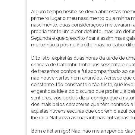
Os
G
romances
(primeira
Algum tempo hesitei se devia abrir estas memóri
de
tecla
primeiro lugar o meu nascimento ou a minha m
Machado
à
nascimento, duas considerações me levaram a 
escondem
direita
propriamente um autor defunto, mas um defunt
várias
do
Segunda é que o escrito ficaria assim mais ga
armadilhas
F).
morte, não a pôs no intróito, mas no cabo: dife
ao
Para
longo
ir
Dito isto, expirei às duas horas da tarde de u
do
ao
chácara de Catumbi. Tinha uns sessenta e quatro
processo
menu
de trezentos contos e fui acompanhado ao ce
de
principal
não houve cartas nem anúncios. Acresce que ch
leitura,
pressione
constante, tão constante e tão triste, que levo
especialmente
a
engenhosa ideia do discurso que proferiu à be
quando
tecla
senhores, vós podeis dizer comigo que a natur
se
J
dos mais belos caracteres que têm honrado a 
trata
e
aquelas nuvens escuras que cobrem o azul com
de
depois
lhe rói à Natureza as mais íntimas entranhas; t
um
F.
leitor
Pressione
Bom e fiel amigo! Não, não me arrependo das vi