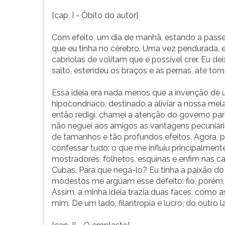
rom
F
para
[cap. I - Óbito do autor]
ouvir
essa
Com efeito, um dia de manhã, estando a passe
instrução
que eu tinha no cérebro. Uma vez pendurada, ent
novamente.
cabriolas de volitam que é possível crer. Eu d
salto, estendeu os braços e as pernas, até to
Essa ideia era nada menos que a invenção de
hipocondríaco, destinado a aliviar a nossa mel
então redigi, chamei a atenção do governo par
não neguei aos amigos as vantagens pecuniári
de tamanhos e tão profundos efeitos. Agora, p
confessar tudo: o que me influiu principalmente
mostradores, folhetos, esquinas e enfim nas ca
Cubas. Para que negá-lo? Eu tinha a paixão do 
modestos me argúam esse defeito: fio, porém,
Assim, a minha ideia trazia duas faces, como a
mim. De um lado, filantropia e lucro; do outro