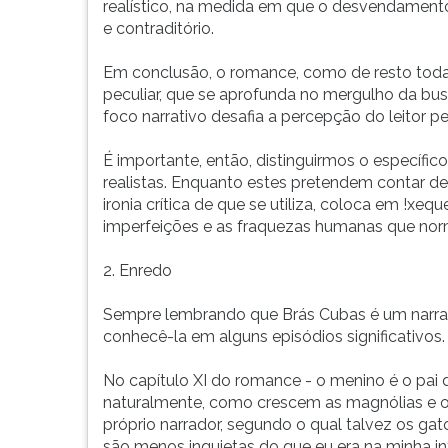
realístico, na medida em que o desvendamento
e contraditório.
Em conclusão, o romance, como de resto toda
peculiar, que se aprofunda no mergulho da bus
foco narrativo desafia a percepção do leitor pel
É importante, então, distinguirmos o específic
realistas. Enquanto estes pretendem contar de m
ironia crítica de que se utiliza, coloca em !xe
imperfeições e as fraquezas humanas que no
2. Enredo
Sempre lembrando que Brás Cubas é um narrado
conhecê-la em alguns episódios significativos.
No capítulo XI do romance - o menino é o pai d
naturalmente, como crescem as magnólias e os 
próprio narrador, segundo o qual talvez os ga
são menos inquietas do que eu era na minha in