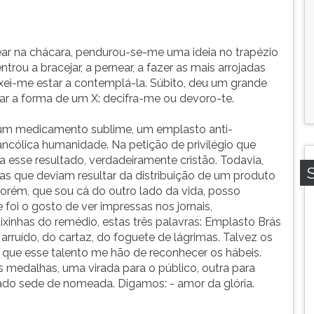
ar na chácara, pendurou-se-me uma ideia no trapézio
rou a bracejar, a pernear, a fazer as mais arrojadas
eixei-me estar a contemplá-la. Súbito, deu um grande
mar a forma de um X: decifra-me ou devoro-te.
 um medicamento sublime, um emplasto anti-
ancólica humanidade. Na petição de privilégio que
a esse resultado, verdadeiramente cristão. Todavia,
as que deviam resultar da distribuição de um produto
orém, que sou cá do outro lado da vida, posso
 foi o gosto de ver impressas nos jornais,
ixinhas do remédio, estas três palavras: Emplasto Brás
arruído, do cartaz, do foguete de lágrimas. Talvez os
 que esse talento me hão de reconhecer os hábeis.
s medalhas, uma virada para o público, outra para
 lado sede de nomeada. Digamos: - amor da glória.