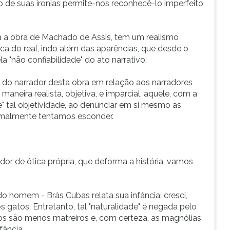
 de suas ironias permite-nos reconhecê-lo imperfeito
 a obra de Machado de Assis, tem um realismo
ca do real, indo além das aparências, que desde o
a "não confiabilidade" do ato narrativo.
o do narrador desta obra em relação aos narradores
aneira realista, objetiva, e imparcial, aquele, com a
que" tal objetividade, ao denunciar em si mesmo as
rmalmente tentamos esconder.
r de ótica própria, que deforma a história, vamos
o homem - Brás Cubas relata sua infância: cresci,
gatos. Entretanto, tal "naturalidade" é negada pelo
tos são menos matreiros e, com certeza, as magnólias
fância.