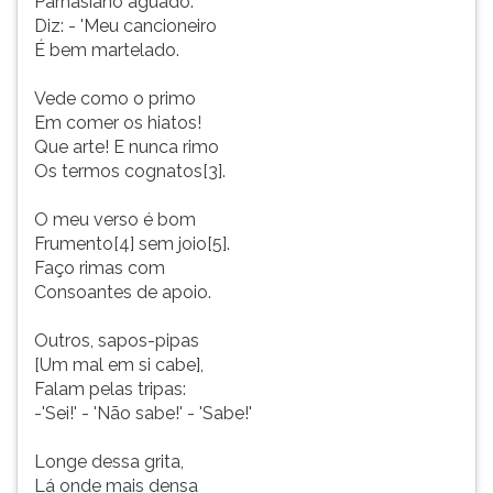
Parnasiano aguado.
Diz: - 'Meu cancioneiro
É bem martelado.
Vede como o primo
Em comer os hiatos!
Que arte! E nunca rimo
Os termos cognatos[3].
O meu verso é bom
Frumento[4] sem joio[5].
Faço rimas com
Consoantes de apoio.
Outros, sapos-pipas
[Um mal em si cabe],
Falam pelas tripas:
-'Sei!' - 'Não sabe!' - 'Sabe!'
Longe dessa grita,
Lá onde mais densa