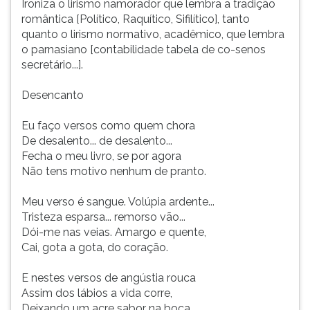
Ironiza o lirismo namorador que lembra a tradição
romântica [Político, Raquítico, Sifilítico], tanto
quanto o lirismo normativo, acadêmico, que lembra
o parnasiano [contabilidade tabela de co-senos
secretário...].
Desencanto
Eu faço versos como quem chora
De desalento... de desalento...
Fecha o meu livro, se por agora
Não tens motivo nenhum de pranto.
Meu verso é sangue. Volúpia ardente...
Tristeza esparsa... remorso vão...
Dói-me nas veias. Amargo e quente,
Cai, gota a gota, do coração.
E nestes versos de angústia rouca
Assim dos lábios a vida corre,
Deixando um acre sabor na boca.