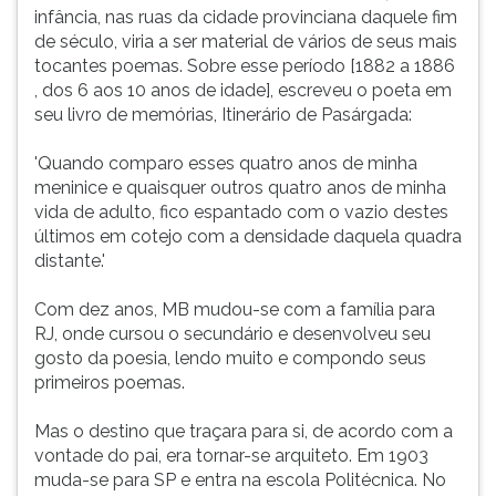
dos
(primeira
infância, nas ruas da cidade provinciana daquele fim
6
tecla
de século, viria a ser material de vários de seus mais
aos
à
tocantes poemas. Sobre esse período [1882 a 1886
10
direita
, dos 6 aos 10 anos de idade], escreveu o poeta em
anos
do
seu livro de memórias, Itinerário de Pasárgada:
de
F).
idade],
Para
'Quando comparo esses quatro anos de minha
escreveu
ir
meninice e quaisquer outros quatro anos de minha
o
ao
vida de adulto, fico espantado com o vazio destes
poeta
menu
últimos em cotejo com a densidade daquela quadra
em
principal
distante.'
seu
pressione
livro
a
Com dez anos, MB mudou-se com a família para
de
tecla
RJ, onde cursou o secundário e desenvolveu seu
memórias,
J
gosto da poesia, lendo muito e compondo seus
Itinerário
e
primeiros poemas.
de
depois
Pasárgada:'Quando
F.
Mas o destino que traçara para si, de acordo com a
comparo
Pressione
vontade do pai, era tornar-se arquiteto. Em 1903
esses
F
muda-se para SP e entra na escola Politécnica. No
quatro
para