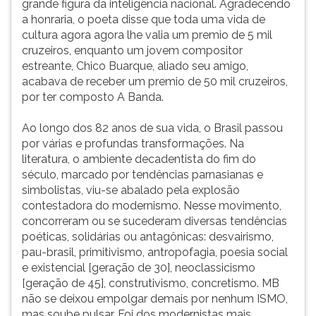
grande figura da inteligência nacional. Agradecendo
a honraria, o poeta disse que toda uma vida de
cultura agora agora lhe valia um premio de 5 mil
cruzeiros, enquanto um jovem compositor
estreante, Chico Buarque, aliado seu amigo,
acabava de receber um premio de 50 mil cruzeiros,
por ter composto A Banda.
Ao longo dos 82 anos de sua vida, o Brasil passou
por várias e profundas transformações. Na
literatura, o ambiente decadentista do fim do
século, marcado por tendências parnasianas e
simbolistas, viu-se abalado pela explosão
contestadora do modernismo. Nesse movimento,
concorreram ou se sucederam diversas tendências
poéticas, solidárias ou antagônicas: desvairismo,
pau-brasil, primitivismo, antropofagia, poesia social
e existencial [geração de 30], neoclassicismo
[geração de 45], construtivismo, concretismo. MB
não se deixou empolgar demais por nenhum ISMO,
mas soube pulsar. Foi dos modernistas mais