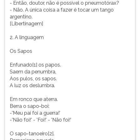
- Então, doutor, não é possível o pneumotórax?
- Não. A única coisa a fazer é tocar um tango
argentino.
[Libertinagem]
2. A linguagem
Os Sapos
Enfunado[1] os papos.
Saem da penumbra,
Aos pulos, os sapos.
A luz os deslumbra.
Em ronco que aterra.
Berra o sapo-boi:
-'Meu pai foi a guerra!'
-'Não foi!' - 'Foi!' - 'Não foi!'
O sapo-tanoeiro[2].