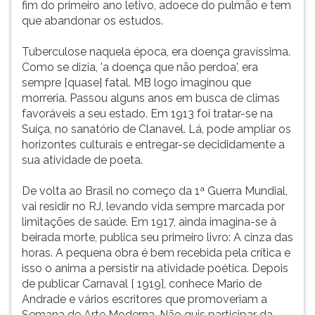
fim do primeiro ano letivo, adoece do pulmão e tem
anos
ouvir
que abandonar os estudos.
de
essa
minha
instrução
Tuberculose naquela época, era doença gravíssima.
meninice
novamente.
Como se dizia, 'a doença que não perdoa', era
e
sempre [quase] fatal. MB logo imaginou que
morreria. Passou alguns anos em busca de climas
favoráveis a seu estado. Em 1913 foi tratar-se na
Suíça, no sanatório de Clanavel. Lá, pode ampliar os
horizontes culturais e entregar-se decididamente a
sua atividade de poeta.
De volta ao Brasil no começo da 1ª Guerra Mundial,
vai residir no RJ, levando vida sempre marcada por
limitações de saúde. Em 1917, ainda imagina-se à
beirada morte, publica seu primeiro livro: A cinza das
horas. A pequena obra é bem recebida pela crítica e
isso o anima a persistir na atividade poética. Depois
de publicar Carnaval [ 1919], conhece Mario de
Andrade e vários escritores que promoveriam a
Semana de Arte Moderna. Não quis participar da