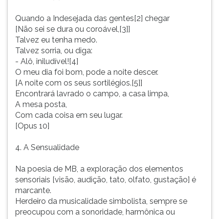
Quando a Indesejada das gentes[2] chegar
[Não sei se dura ou coroável,[3]]
Talvez eu tenha medo.
Talvez sorria, ou diga:
- Alô, iniludível![4]
O meu dia foi bom, pode a noite descer.
[A noite com os seus sortilégios.[5]]
Encontrará lavrado o campo, a casa limpa,
A mesa posta,
Com cada coisa em seu lugar.
[Opus 10]
4. A Sensualidade
Na poesia de MB, a exploração dos elementos
sensoriais [visão, audição, tato, olfato, gustação] é
marcante.
Herdeiro da musicalidade simbolista, sempre se
preocupou com a sonoridade, harmônica ou