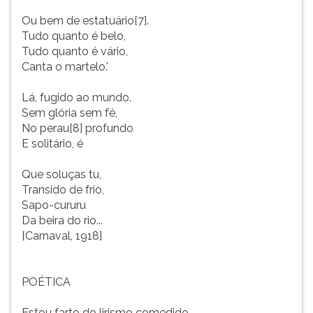
Ou bem de estatuário[7].
Tudo quanto é belo,
Tudo quanto é vário,
Canta o martelo.'
Lá, fugido ao mundo.
Sem glória sem fé,
No perau[8] profundo
E solitário, é
Que soluças tu,
Transido de frio,
Sapo-cururu
Da beira do rio...
[Carnaval, 1918]
POÉTICA
Estou farto do lirismo comedido