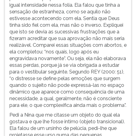
igual intensidade nessa folia. Ela falou que tinha a
sensação de estranheza, como se aquilo não
estivesse acontecendo com ela. Sentia que Deus
tinha sido fiel com ela, mas não o inverso. Expliquei
que isto se devia as sucessivas frustrações que a
fizeram acreditar que sua aprovação não mais seria
realizável. Comparei essas situações com abortos, e
ela completou: “nos quais, logo após eu
engravidava novamente”. Ou seja, ela não elaborava
essas perdas, porque já se via obrigada a estudar
para o vestibular seguinte. Segundo REY (2000: 51),
“o distresse se define pelas emoções que surgem
quando o sujeito não pode expressá-las no espaço
dinâmico que aparece como consequência de uma
necessidade, a qual, geralmente, não é consciente
para ele, o que complexifica ainda mais o problema”.
Pedi a Nina que me citasse um objeto do qual ela
gostava e que lhe fosse intimo (objeto transicional).
Ela falou de um ursinho de pelúcia, pedi-lhe que
projetasse esse urso numa das pequenas