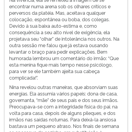
Na vivência, ela se remeteu à imagem de se
encontrar numa arena sob os olhares críticos e
perversos da platéia. Mas, aceitava qualquer
colocação, espontânea ou boba, dos colegas.
Devido à sua baixa auto-estima e, como
consequência a seu alto nível de exigência, ela
projetava seu “olhar” de intolerância nos outros. Na
outra sessão me falou que já estava ousando
levantar o braço para pedir explicações. Bem
humorada lembrou um comentário do irmão: “Que
esta menina fique mais tempo nesse psicólogo,
para ver se ele também ajeita sua cabeça
complicada!”.
Nina revelou outras maneiras, que absorviam suas
energias. Ela assumia vários papeis: dona de casa,
governanta, “mãe” de seus pais e dos seus irmãos.
Preocupava-se com a integridade física do pai, na
volta para casa, depois de alguns pileques, e dos
irmãos nas saídas noturnas. Para deixá-la ansiosa
bastava um pequeno atraso. Nos finais de semana