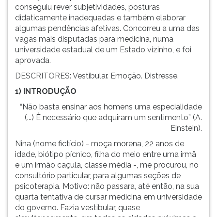
conseguiu rever subjetividades, posturas
ouvir
didaticamente inadequadas e também elaborar
essa
algumas pendências afetivas. Concorreu a uma das
instrução
vagas mais disputadas para medicina, numa
novamente.
universidade estadual de um Estado vizinho, e foi
aprovada.
DESCRITORES: Vestibular. Emoção. Distresse.
1) INTRODUÇÃO
“Não basta ensinar aos homens uma especialidade
(...) È necessário que adquiram um sentimento” (A.
Einstein).
Nina (nome fictício) - moça morena, 22 anos de
idade, biótipo pícnico, filha do meio entre uma irmã
e um irmão caçula, classe média -, me procurou, no
consultório particular, para algumas seções de
psicoterapia. Motivo: não passara, até então, na sua
quarta tentativa de cursar medicina em universidade
do governo. Fazia vestibular, quase