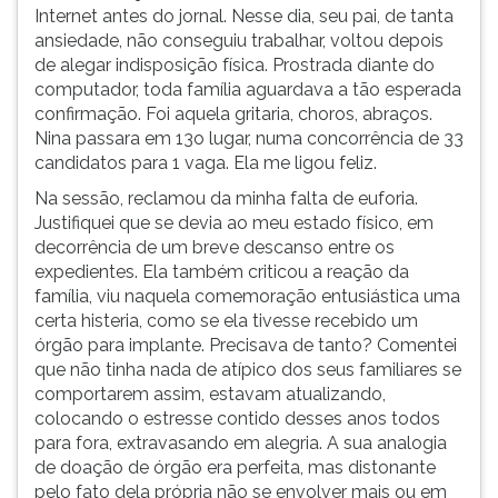
Internet antes do jornal. Nesse dia, seu pai, de tanta
ansiedade, não conseguiu trabalhar, voltou depois
de alegar indisposição física. Prostrada diante do
computador, toda família aguardava a tão esperada
confirmação. Foi aquela gritaria, choros, abraços.
Nina passara em 13o lugar, numa concorrência de 33
candidatos para 1 vaga. Ela me ligou feliz.
Na sessão, reclamou da minha falta de euforia.
Justifiquei que se devia ao meu estado físico, em
decorrência de um breve descanso entre os
expedientes. Ela também criticou a reação da
família, viu naquela comemoração entusiástica uma
certa histeria, como se ela tivesse recebido um
órgão para implante. Precisava de tanto? Comentei
que não tinha nada de atípico dos seus familiares se
comportarem assim, estavam atualizando,
colocando o estresse contido desses anos todos
para fora, extravasando em alegria. A sua analogia
de doação de órgão era perfeita, mas distonante
pelo fato dela própria não se envolver mais ou em