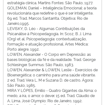
estratégia clínica. Martins Fontes: São Paulo, 1977.
GOLEMAN, Daniel – Inteligência Emocional: a teoria
revolucionária que redefine o que é ser inteligente.
69 ed. Trad. Marcos Santarrita. Objetiva: Rio de
Janeiro,1995.
LEVISKY, D. Léo - Algumas Contribuições da
Psicanálise à Psicopedagogia. In: Scoz, B. J. Lima
(Org) et al. Psicopedagogia: contextualização,
formação e atuação profissional. Artes Médica:
Porto alegre, 1992.
LOWEN, Alexander - O Corpo em Depressão: as
bases biológicas da fé e da realidade. Trad. George
Schlesinger. Summus: São Paulo, 1983.
LOWEN, Alexander & LOWEN, Leslie - Exercícios de
Bioenergética: o caminho para uma saúde vibrante.
2 ed. Trad. Vera L. M e Suzana D. de castro. Ágora:
São Paulo, 1985.
MIRA Y LÓPES, Emilio - Quatro Gigantes da Alma: o
medo, a ira, o amor, o dever. 15 ed. Trad. Cláudio de
A. Lima. José Olympio: Rio de Janeiro, 1992.