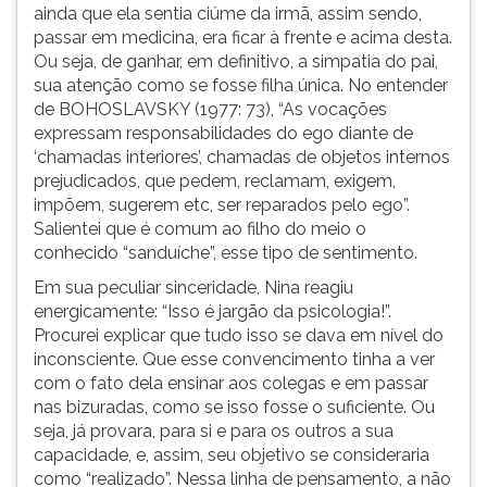
ainda que ela sentia ciúme da irmã, assim sendo,
passar em medicina, era ficar à frente e acima desta.
Ou seja, de ganhar, em definitivo, a simpatia do pai,
sua atenção como se fosse filha única. No entender
de BOHOSLAVSKY (1977: 73), “As vocações
expressam responsabilidades do ego diante de
‘chamadas interiores’, chamadas de objetos internos
prejudicados, que pedem, reclamam, exigem,
impõem, sugerem etc, ser reparados pelo ego”.
Salientei que é comum ao filho do meio o
conhecido “sanduíche”, esse tipo de sentimento.
Em sua peculiar sinceridade, Nina reagiu
energicamente: “Isso é jargão da psicologia!”.
Procurei explicar que tudo isso se dava em nível do
inconsciente. Que esse convencimento tinha a ver
com o fato dela ensinar aos colegas e em passar
nas bizuradas, como se isso fosse o suficiente. Ou
seja, já provara, para si e para os outros a sua
capacidade, e, assim, seu objetivo se consideraria
como “realizado”. Nessa linha de pensamento, a não