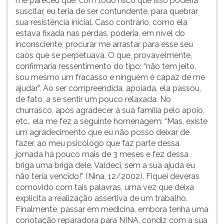
me pareceu que, com todo risco que isso poderia
suscitar, eu teria de ser contundente, para quebrar
sua resistência inicial. Caso contrário, como ela
estava fixada nas perdas, poderia, em nível do
inconsciente, procurar me arrastar para esse seu
caos que se perpetuava. O que, provavelmente,
confirmaria ressentimento do tipo: “não tem jeito,
sou mesmo um fracasso e ninguém é capaz de me
ajudar”. Ao ser compreendida, apoiada, ela passou,
de fato, a se sentir um pouco relaxada. No
churrasco, após agradecer à sua família pelo apoio,
etc., ela me fez a seguinte homenagem: “Mas, existe
um agradecimento que eu não posso deixar de
fazer, ao meu psicólogo que faz parte dessa
jornada há pouco mais de 3 meses e fez dessa
briga uma briga dele. Valdeci, sem a sua ajuda eu
não teria vencido!” (Nina, 12/2002). Fiquei deveras
comovido com tais palavras, uma vez que deixa
explicita a realização assertiva de um trabalho.
Finalmente, passar em medicina, embora tenha uma
conotação reparadora para NINA, condiz com a sua