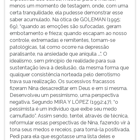
menos um momento de testagem, onde, com uma
certa tranquilidade, ela pudesse demonstrar esse
saber acumulado. Na ótica de GOLEMAN (1995:
69), “quando as emoções são sufocadas, geram
embotamento e frieza; quando escapam ao nosso
controle, extremadas e remitentes, tornam-se
patológicas, tal como ocorre na depressão
paralisante, na ansiedade que aniquila ...”. O
idealismo, sem princípio de realidade para sua
sustentação leva à desilusão, da mesma forma que
qualquer consistência norteada pelo derrotismo
trava sua realização. Os sucessivos fracassos
fizeram Nina desacreditar em Deus e em si mesma.
Desenvolveu um pessimismo, uma perspectiva
negativa. Segundo MIRA Y LÓPEZ (1992:47), “o
pessimista é um indivíduo que exibe seu medo
camuflado”. Assim sendo, tentei, através de técnica,
reformular essas perspectivas de Nina, fazendo vir à
tona seus medos e receios, para torná-la positivada.
Pedi para ela que esgotasse uma lista deles e