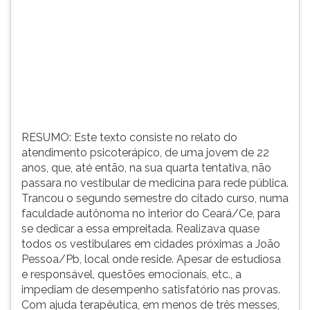
curso,
(primeira
numa
tecla
faculdade
à
autônoma
direita
no
do
interior
F).
do
Para
Ceará/Ce,
ir
para
ao
RESUMO: Este texto consiste no relato do
se
menu
atendimento psicoterápico, de uma jovem de 22
dedicar
principal
anos, que, até então, na sua quarta tentativa, não
a
pressione
passara no vestibular de medicina para rede pública.
essa
a
Trancou o segundo semestre do citado curso, numa
empreitada.
tecla
faculdade autônoma no interior do Ceará/Ce, para
Realizava
J
se dedicar a essa empreitada. Realizava quase
quase
e
todos os vestibulares em cidades próximas a João
todos
depois
Pessoa/Pb, local onde reside. Apesar de estudiosa
os
F.
e responsável, questões emocionais, etc., a
ves
Pressione
impediam de desempenho satisfatório nas provas.
F
Com ajuda terapêutica, em menos de três messes,
para