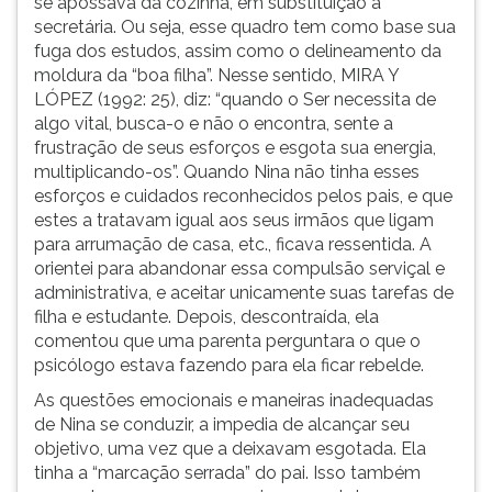
se apossava da cozinha, em substituição à
secretária. Ou seja, esse quadro tem como base sua
fuga dos estudos, assim como o delineamento da
moldura da “boa filha”. Nesse sentido, MIRA Y
LÓPEZ (1992: 25), diz: “quando o Ser necessita de
algo vital, busca-o e não o encontra, sente a
frustração de seus esforços e esgota sua energia,
multiplicando-os”. Quando Nina não tinha esses
esforços e cuidados reconhecidos pelos pais, e que
estes a tratavam igual aos seus irmãos que ligam
para arrumação de casa, etc., ficava ressentida. A
orientei para abandonar essa compulsão serviçal e
administrativa, e aceitar unicamente suas tarefas de
filha e estudante. Depois, descontraída, ela
comentou que uma parenta perguntara o que o
psicólogo estava fazendo para ela ficar rebelde.
As questões emocionais e maneiras inadequadas
de Nina se conduzir, a impedia de alcançar seu
objetivo, uma vez que a deixavam esgotada. Ela
tinha a “marcação serrada” do pai. Isso também