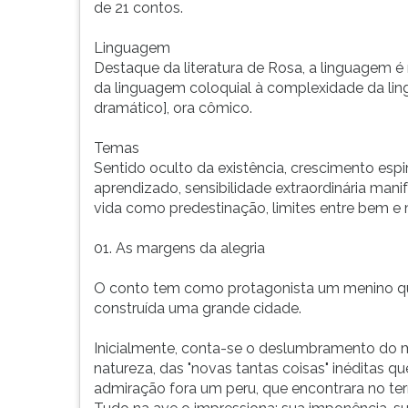
F
de 21 contos.
para
ouvir
Linguagem
essa
Destaque da literatura de Rosa, a linguagem é 
instrução
da linguagem coloquial à complexidade da lingu
novamente.
dramático], ora cômico.
Temas
Sentido oculto da existência, crescimento esp
aprendizado, sensibilidade extraordinária manif
vida como predestinação, limites entre bem e 
01. As margens da alegria
O conto tem como protagonista um menino que
construída uma grande cidade.
Inicialmente, conta-se o deslumbramento do m
natureza, das "novas tantas coisas" inéditas q
admiração fora um peru, que encontrara no ter