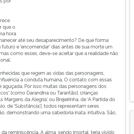
s por
arece
r que o
uma hora
rmanecer até seu desaparecimento? De que forma
eu futuro e 'encomendar' dias antes de sua morte um
mas como esses, deve-se aceitar que a realidade não
onal.
sconhecidas que regem as vidas das personagens,
 influencia a conduta humana. O contato com essas
ade aguçada. Por isso muitas das personagens dos
cos' [como Darandina ou Tarantão], crianças
Margens da Alegria', ou Brejeirinha, de 'A Partida do
o, de 'Substância'], todos representam seres
o, demonstrando uma sabedoria inata, intuitiva. São,
 da reminiscência. A alma, sendo imortal, teria vivido