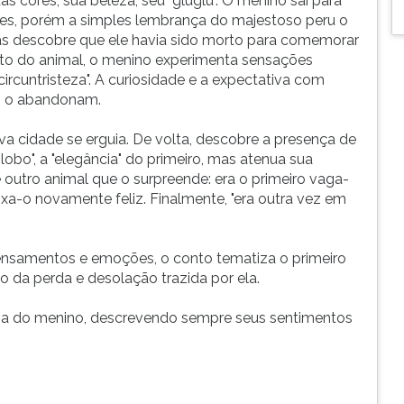
s cores, sua beleza, seu "gluglu". O menino sai para
ares, porém a simples lembrança do majestoso peru o
mas descobre que ele havia sido morto para comemorar
nto do animal, o menino experimenta sensações
circuntristeza". A curiosidade e a expectativa com
to o abandonam.
a cidade se erguia. De volta, descobre a presença de
globo", a "elegância" do primeiro, mas atenua sua
 outro animal que o surpreende: era o primeiro vaga-
ixa-o novamente feliz. Finalmente, "era outra vez em
ensamentos e emoções, o conto tematiza o primeiro
 da perda e desolação trazida por ela.
iva do menino, descrevendo sempre seus sentimentos