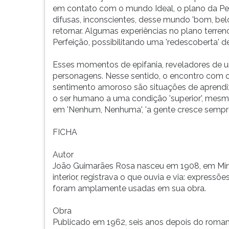
G
em contato com o mundo Ideal, o plano da Per
(primeira
difusas, inconscientes, desse mundo 'bom, bel
tecla
retornar. Algumas experiências no plano terre
à
Perfeição, possibilitando uma 'redescoberta' 
direita
do
Esses momentos de epifania, reveladores de 
F).
personagens. Nesse sentido, o encontro com o b
Para
sentimento amoroso são situações de aprendiz
ir
o ser humano a uma condição 'superior', mesm
ao
em 'Nenhum, Nenhuma', 'a gente cresce sempre
menu
principal
FICHA
pressione
a
Autor
tecla
João Guimarães Rosa nasceu em 1908, em Min
J
interior, registrava o que ouvia e via: express
e
foram amplamente usadas em sua obra.
depois
F.
Obra
Pressione
Publicado em 1962, seis anos depois do romanc