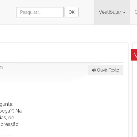
Vestibular
os
Ouvir Texto
gunta:
eça?'. Na
ias, de
pressão: