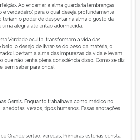
feição. Ao encarnar, a alma guardaria lembranças
o e verdadeiro', para o qual deseja profundamente
no teriam o poder de despertar na alma o gosto da
de uma alegria até então adormecida.
uma Verdade oculta, transformam a vida das
elo, o desejo de livrar-se do peso da matéria, o
ado: libertam a alma das impurezas da vida e levam
o que não tenha plena consciência disso. Como se diz
, sem saber para onde'.
as Gerais. Enquanto trabalhava como médico no
ões, anedotas, versos, tipos humanos. Essas anotações
e Grande sertão: veredas, Primeiras estórias consta