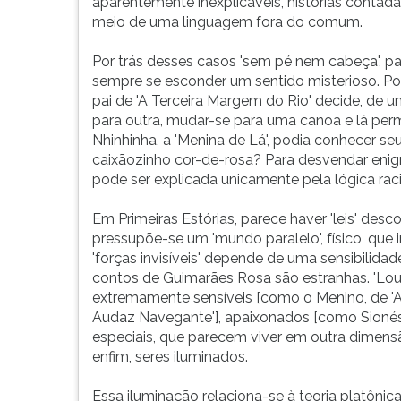
nem
leitura
aparentemente inexplicáveis, histórias contada
cabeça?'.
pressione
meio de uma linguagem fora do comum.
Na
TAB
verdade,
e
Por trás desses casos 'sem pé nem cabeça', p
todas
depois
sempre se esconder um sentido misterioso. Po
as
F.
pai de 'A Terceira Margem do Rio' decide, de 
narrativas
Para
para outra, mudar-se para uma canoa e lá pe
de
pausar
Nhinhinha, a 'Menina de Lá', podia conhecer s
Primeir...
a
caixãozinho cor-de-rosa? Para desvendar enig
leitura
pode ser explicada unicamente pela lógica raci
pressione
D
Em Primeiras Estórias, parece haver 'leis' de
(primeira
pressupõe-se um 'mundo paralelo', físico, que
tecla
'forças invisíveis' depende de uma sensibilid
à
contos de Guimarães Rosa são estranhas. 'Lou
esquerda
extremamente sensíveis [como o Menino, de 'As 
do
Audaz Navegante'], apaixonados [como Sionési
F),
especiais, que parecem viver em outra dimensã
para
enfim, seres iluminados.
continuar
pressione
Essa iluminação relaciona-se à teoria platônica