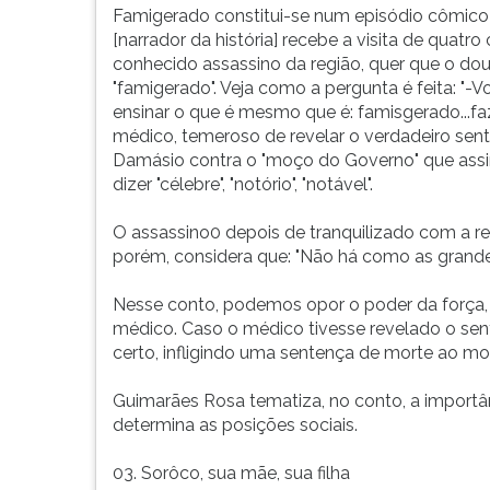
Famigerado constitui-se num episódio cômico c
[narrador da história] recebe a visita de quatro
conhecido assassino da região, quer que o dout
"famigerado". Veja como a pergunta é feita: "
ensinar o que é mesmo que é: famisgerado...fa
médico, temeroso de revelar o verdadeiro sent
Damásio contra o "moço do Governo" que assim
dizer "célebre", "notório", "notável".
O assassino0 depois de tranquilizado com a r
porém, considera que: "Não há como as grande
Nesse conto, podemos opor o poder da força,
médico. Caso o médico tivesse revelado o senti
certo, infligindo uma sentença de morte ao mo
Guimarães Rosa tematiza, no conto, a import
determina as posições sociais.
03. Sorôco, sua mãe, sua filha