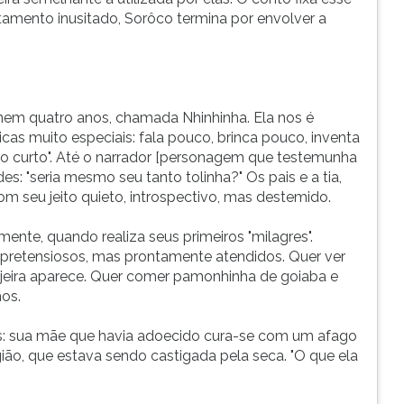
mento inusitado, Sorôco termina por envolver a
nem quatro anos, chamada Nhinhinha. Ela nos é
cas muito especiais: fala pouco, brinca pouco, inventa
ito curto". Até o narrador [personagem que testemunha
es: "seria mesmo seu tanto tolinha?" Os pais e a tia,
seu jeito quieto, introspectivo, mas destemido.
nte, quando realiza seus primeiros "milagres".
spretensiosos, mas prontamente atendidos. Quer ver
jeira aparece. Quer comer pamonhinha de goiaba e
os.
vos: sua mãe que havia adoecido cura-se com um afago
região, que estava sendo castigada pela seca. "O que ela