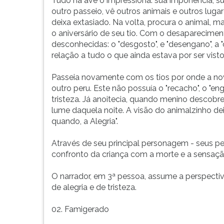
Tudo na ave o impressiona: sua imponência, sua
outro passeio, vê outros animais e outros lug
deixa extasiado. Na volta, procura o animal, 
o aniversário de seu tio. Com o desaparecime
desconhecidas: o "desgosto", e "desengano", a "
relação a tudo o que ainda estava por ser vis
Passeia novamente com os tios por onde a nov
outro peru. Este não possuía o "recacho", o "en
tristeza. Já anoitecia, quando menino descobre
lume daquela noite. A visão do animalzinho de
quando, a Alegria".
Através de seu principal personagem - seus p
confronto da criança com a morte e a sensação
O narrador, em 3ª pessoa, assume a perspect
de alegria e de tristeza.
02. Famigerado