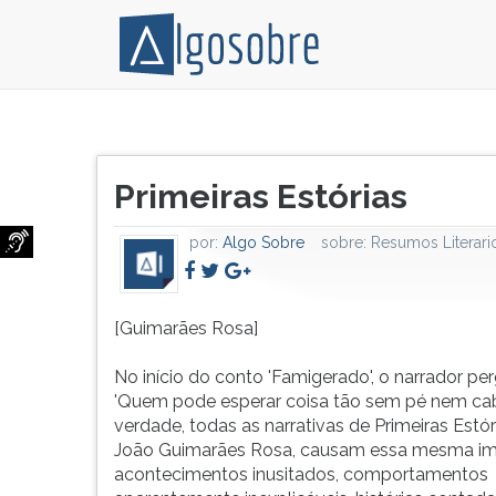
No
Pressione
início
TAB
Título
do
e
Primeiras Estórias
do
conto
depois
artigo:
'Famigerado',
F
por:
Algo Sobre
sobre:
Resumos Literari
o
para
narrador
ouvir
pergunta:
o
'Quem
conteúdo
[Guimarães Rosa]
pode
principal
esperar
desta
No início do conto 'Famigerado', o narrador per
coisa
tela.
'Quem pode esperar coisa tão sem pé nem cab
tão
Para
verdade, todas as narrativas de Primeiras Estór
sem
pular
João Guimarães Rosa, causam essa mesma im
pé
essa
acontecimentos inusitados, comportamentos