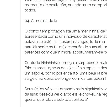
momento de exaltação, quando, num comporta
todos.
04. A menina de lá
O conto tem protagonista uma menininha, de 
apresentada como um indivíduo de característi
palavras e estórias "absurdas, vagas, tudo mu
parcialmente os fatos] desconfia de suas atitud
parentes com quem mora, acostumaram-se com 
Contudo Nhinhinha começa a surpreender realme
Primeiramente, seus desejos são simples e de
um sapo e, como por encanto, uma bela rã bre
surge uma dona, de longe, com os tais pãezinh
Seus feitos vão-se tornando mais significati
da filha: desejou ver o arco-íris, e choveu na 
queria, que falava, súbito acontecia."