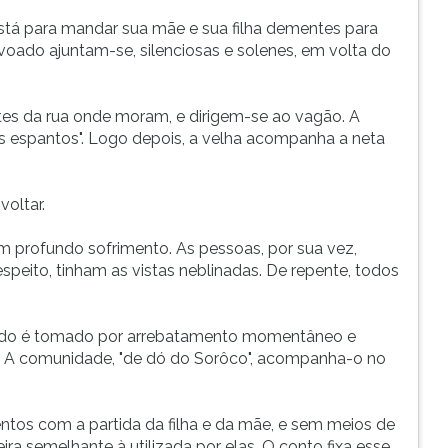
está para mandar sua mãe e sua filha dementes para
ado ajuntam-se, silenciosas e solenes, em volta do
tes da rua onde moram, e dirigem-se ao vagão. A
os espantos". Logo depois, a velha acompanha a neta
oltar.
profundo sofrimento. As pessoas, por sua vez,
speito, tinham as vistas neblinadas. De repente, todos
tudo é tomado por arrebatamento momentâneo e
. A comunidade, "de dó do Sorôco", acompanha-o no
ntos com a partida da filha e da mãe, e sem meios de
a semelhante à utilizada por elas. O conto fixa esse