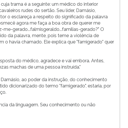
uja trama é a seguinte: um médico do interior
 cavaleiros rudes do sertão. Seu líder, Damásio,
or o esclareça a respeito do significado da palavra
-Vosmecê agora me faça a boa obra de querer me
z-me-gerado...falmisgeraldo...famílias-gerado?" O
ido da palavra, mente, pois teme a violência de
 o havia chamado. Ele explica que "famigerado" quer
esposta do médico, agradece e vai embora. Antes,
zas machas de uma pessoa instruída."
 Damásio, ao poder da instrução, do conhecimento
do dicionarizado do termo "famigerado", estaria, por
ço.
ância da linguagem. Seu conhecimento ou não