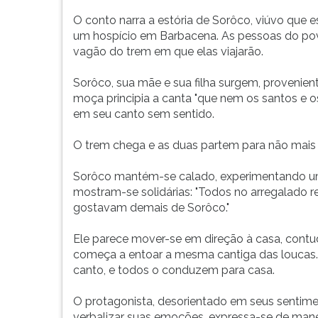
O conto narra a estória de Sorôco, viúvo que 
um hospício em Barbacena. As pessoas do povo
vagão do trem em que elas viajarão.
Sorôco, sua mãe e sua filha surgem, provenien
moça principia a canta "que nem os santos e 
em seu canto sem sentido.
O trem chega e as duas partem para não mais v
Sorôco mantém-se calado, experimentando um 
mostram-se solidárias: "Todos no arregalado re
gostavam demais de Sorôco."
Ele parece mover-se em direção à casa, con
começa a entoar a mesma cantiga das loucas
canto, e todos o conduzem para casa.
O protagonista, desorientado em seus sentime
verbalizar suas emoções, expressa-se de maneir