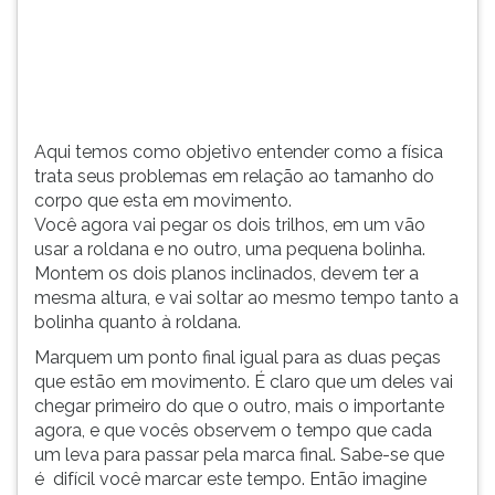
(primeira
tecla
à
direita
do
F).
Aqui temos como objetivo entender como a física
Para
trata seus problemas em relação ao tamanho do
ir
corpo que esta em movimento.
ao
Você agora vai pegar os dois trilhos, em um vão
menu
usar a roldana e no outro, uma pequena bolinha.
principal
Montem os dois planos inclinados, devem ter a
pressione
mesma altura, e vai soltar ao mesmo tempo tanto a
a
bolinha quanto à roldana.
tecla
J
Marquem um ponto final igual para as duas peças
e
que estão em movimento. É claro que um deles vai
depois
chegar primeiro do que o outro, mais o importante
F.
agora, e que vocês observem o tempo que cada
Pressione
um leva para passar pela marca final. Sabe-se que
F
é difícil você marcar este tempo. Então imagine
para