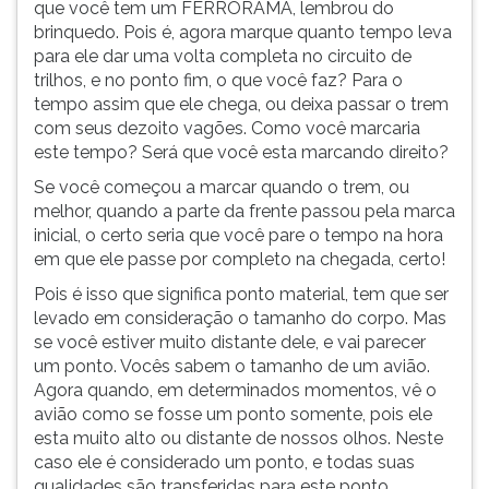
que você tem um FERRORAMA, lembrou do
ouvir
brinquedo. Pois é, agora marque quanto tempo leva
essa
para ele dar uma volta completa no circuito de
instrução
trilhos, e no ponto fim, o que você faz? Para o
novamente.
tempo assim que ele chega, ou deixa passar o trem
com seus dezoito vagões. Como você marcaria
este tempo? Será que você esta marcando direito?
Se você começou a marcar quando o trem, ou
melhor, quando a parte da frente passou pela marca
inicial, o certo seria que você pare o tempo na hora
em que ele passe por completo na chegada, certo!
Pois é isso que significa ponto material, tem que ser
levado em consideração o tamanho do corpo. Mas
se você estiver muito distante dele, e vai parecer
um ponto. Vocês sabem o tamanho de um avião.
Agora quando, em determinados momentos, vê o
avião como se fosse um ponto somente, pois ele
esta muito alto ou distante de nossos olhos. Neste
caso ele é considerado um ponto, e todas suas
qualidades são transferidas para este ponto.