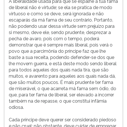
A liberalidade usada para que se espalhe a tua fama
de liberal não é virtude; se ela se pratica de modo
virtuoso e como se deve, será ignorada e não
escaparás da má fama de seu contrário. Portanto,
não podendo usar dessa virtude sem prejuízo para
si mesmo, deve ele, sendo prudente, desprezar a
pecha de avaro, pois com o tempo, poderá
demonstrar que é sempre mais liberal, pois verá o
povo que a parcimônia do príncipe faz que lhe
baste a sua receita, podendo defender-se dos que
lhe movem guerra, e está deste modo sendo liberal
para todos aqueles dos quais nada tira, que são
muitos, e avarento para aqueles aos quais nada dá,
que são muitos poucos. É mais prudente ter fama
de miserável, o que acarreta má fama sem ódio, do
que, para ter fama de liberal, ser elevado a incorrer
também na de repasse, o que constitui infâmia
odiosa.
Cada príncipe deve querer ser considerado piedoso
e não cruel; não obstante, deve cuidar de empregar