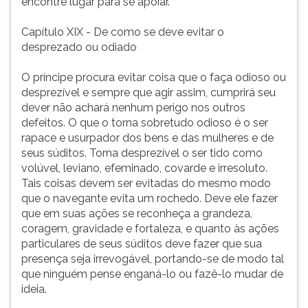
encontre lugar para se apoiar.
Capítulo XIX - De como se deve evitar o
desprezado ou odiado
O príncipe procura evitar coisa que o faça odioso ou
desprezível e sempre que agir assim, cumprirá seu
dever não achará nenhum perigo nos outros
defeitos. O que o torna sobretudo odioso é o ser
rapace e usurpador dos bens e das mulheres e de
seus súditos. Torna desprezível o ser tido como
volúvel, leviano, efeminado, covarde e irresoluto.
Tais coisas devem ser evitadas do mesmo modo
que o navegante evita um rochedo. Deve ele fazer
que em suas ações se reconheça a grandeza,
coragem, gravidade e fortaleza, e quanto às ações
particulares de seus súditos deve fazer que sua
presença seja irrevogável, portando-se de modo tal
que ninguém pense enganá-lo ou fazê-lo mudar de
ideia.