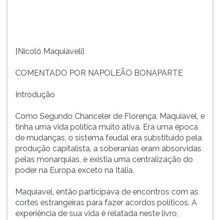
(primeira
tecla
à
direita
do
[Nicoló Maquiaveli]
F).
Para
COMENTADO POR NAPOLEÃO BONAPARTE
ir
ao
Introdução
menu
principal
Como Segundo Chanceler de Florença, Maquiavel, e
pressione
tinha uma vida política muito ativa. Era uma época
a
de mudanças, o sistema feudal era substituído pela
tecla
produção capitalista, a soberanias eram absorvidas
J
pelas monarquias, e existia uma centralização do
e
poder na Europa exceto na Itália.
depois
F.
Maquiavel, então participava de encontros com as
Pressione
cortes estrangeiras para fazer acordos políticos. A
F
experiência de sua vida é relatada neste livro,
para