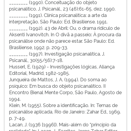
________ (1990). Conceituação do objeto
psicanalítico. J. Psicanál., 23 (46):61-65, dez. 1990.
________ (1991). Clínica psicanalítica: a arte da
interpretação. São Paulo: Ed. Brasiliense. 1991.
________ (1992). 43 de Abril: Ou, o drama ridículo de
Aksenti Ivanovitch. In O divã a passeio: À procura da
psicanálise onde não parece estar. São Paulo: Ed.
Brasiliense, 1992. p. 209-33.
________ (1997). Investigação psicanalítica. J.
Psicanál., 30(55/56):7-18.
Husserl, E. (1929) - Investigações lógicas, Aliança
Editorial, Madrid, 1982-1985.
Junqueira de Mattos, J. A. (1994). Do soma ao
psíquico: Em busca do objeto psicanalítico. II
Encontro Bienal Mente Corpo, São Paulo, Agosto de
1994.
Klein, M. (1955). Sobre a identificação. In: Temas de
psicanálise aplicada, Rio de Janeiro: Zahar Ed., 1969.
p. 7-49.
Lacan, J. (1936 [1996]). Mais-além do “princípio da