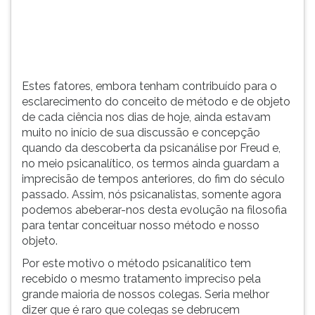
ciência
TAB
nos
e
dias
depois
de
F.
hoje,
Para
Estes fatores, embora tenham contribuído para o
ainda
pausar
esclarecimento do conceito de método e de objeto
estavam
a
de cada ciência nos dias de hoje, ainda estavam
muito
leitura
muito no início de sua discussão e concepção
no
pressione
quando da descoberta da psicanálise por Freud e,
início
D
no meio psicanalítico, os termos ainda guardam a
de
(primeira
imprecisão de tempos anteriores, do fim do século
sua
tecla
passado. Assim, nós psicanalistas, somente agora
discussão
à
podemos abeberar-nos desta evolução na filosofia
e
esquerda
para tentar conceituar nosso método e nosso
concepção
do
objeto.
quando
F),
da
para
Por este motivo o método psicanalítico tem
descoberta
continuar
recebido o mesmo tratamento impreciso pela
da
pressione
grande maioria de nossos colegas. Seria melhor
psicanálise
G
dizer que é raro que colegas se debrucem