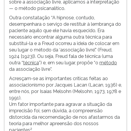
sobre a associação livre, aplicamos a interpretação
— o método psicanalítico.
Outra constatação “A hipnose, contudo,
desempenhara o serviço de restituir à lembrança do
paciente aquilo que ele havia esquecido. Era
necessário encontrar alguma outra técnica para
substitui-la e a Freud ocorreu a ideia de colocar em
seu lugar o método da ‘associação livre’.” (Freud,
1924 [1923]). Ou seja, Freud fala de técnica (uma
outra “
técnica
”) e, em seu lugar, propõe “o
método
da associação livre”.
Acresçam-se as importantes críticas feitas ao
associacionismo por Jacques Lacan (Lacan, 1936) e,
entre nós, por Isaías Melsohn (Melsohn, 1973, 1978 e
1991).
Um fator importante para agravar a situação da
imprecisão foi, sem dúvida, a compreensão
distorcida da recomendação de nos afastarmos da
teoria para melhor apreensão dos nossos
2
pacientes
.