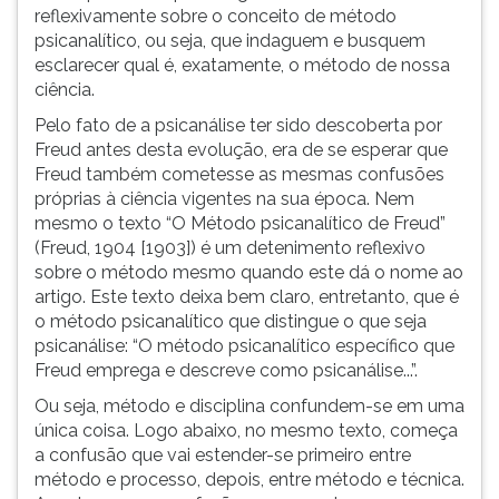
por
(primeira
reflexivamente sobre o conceito de método
Freud
tecla
psicanalítico, ou seja, que indaguem e busquem
e,
à
esclarecer qual é, exatamente, o método de nossa
no
direita
ciência.
meio
do
Pelo fato de a psicanálise ter sido descoberta por
psicanalítico,
F).
Freud antes desta evolução, era de se esperar que
os
Para
Freud também cometesse as mesmas confusões
termos
ir
próprias à ciência vigentes na sua época. Nem
ainda
ao
mesmo o texto “O Método psicanalítico de Freud”
guardam
menu
(Freud, 1904 [1903]) é um detenimento reflexivo
a
principal
sobre o método mesmo quando este dá o nome ao
imprecisão
pressione
artigo. Este texto deixa bem claro, entretanto, que é
de
a
o método psicanalítico que distingue o que seja
tempos
tecla
psicanálise: “O método psicanalítico específico que
anteriores,
J
Freud emprega e descreve como psicanálise...”.
do
e
depois
Ou seja, método e disciplina confundem-se em uma
F.
única coisa. Logo abaixo, no mesmo texto, começa
Pressione
a confusão que vai estender-se primeiro entre
F
método e processo, depois, entre método e técnica.
para