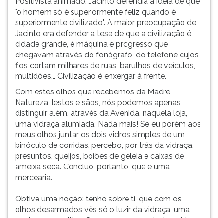
Positivista animado, Jacinto defendia a ideia de que
"o homem só é superiormente feliz quando é
superiormente civilizado". A maior preocupação de
Jacinto era defender a tese de que a civilização é
cidade grande, é máquina e progresso que
chegavam através do fonógrafo, do telefone cujos
fios cortam milhares de ruas, barulhos de veículos,
multidões... Civilização é enxergar à frente.
Com estes olhos que recebemos da Madre
Natureza, lestos e sãos, nós podemos apenas
distinguir além, através da Avenida, naquela loja,
uma vidraça alumiada. Nada mais! Se eu porém aos
meus olhos juntar os dois vidros simples de um
binóculo de corridas, percebo, por trás da vidraça,
presuntos, queijos, boiões de geleia e caixas de
ameixa seca. Concluo, portanto, que é uma
mercearia.
Obtive uma noção: tenho sobre ti, que com os
olhos desarmados vês só o luzir da vidraça, uma