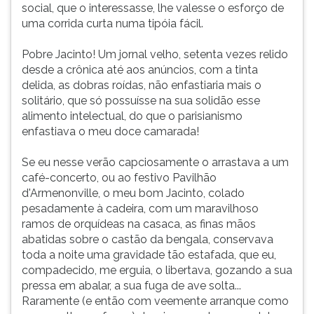
social, que o interessasse, lhe valesse o esforço de
uma corrida curta numa tipóia fácil.
Pobre Jacinto! Um jornal velho, setenta vezes relido
desde a crônica até aos anúncios, com a tinta
delida, as dobras roídas, não enfastiaria mais o
solitário, que só possuísse na sua solidão esse
alimento intelectual, do que o parisianismo
enfastiava o meu doce camarada!
Se eu nesse verão capciosamente o arrastava a um
café-concerto, ou ao festivo Pavilhão
d'Armenonville, o meu bom Jacinto, colado
pesadamente à cadeira, com um maravilhoso
ramos de orquídeas na casaca, as finas mãos
abatidas sobre o castão da bengala, conservava
toda a noite uma gravidade tão estafada, que eu,
compadecido, me erguia, o libertava, gozando a sua
pressa em abalar, a sua fuga de ave solta...
Raramente (e então com veemente arranque como