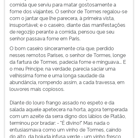
comida que serviu para matar gostosamente a
fome dos viajantes. O senhor de Tormes regalou-se
com o jantar que lhe parecera, à primeira vista,
insuportável; e o caseiro, diante das manifestações
de regozijo perante a comida, pensou que seu
senhor passava fome em Paris.
O bom caseiro sinceramente cria que, perdido
nesses remotos Parises, o senhor de Tormes, longe
da fartura de Tormes, padecia fome e minguava... E
o meu Príncipe, na verdade, parecia saciar uma
velhíssima fome e uma longa saudade da
abundância, rompendo assim, a cada travessa, em
louvores mais copiosos.
Diante do louro frango assado no espeto e da
salada aquele apetecera na horta, agora temperada
com um azeite da serra digno dos lábios de Platão,
terminou por bradar: - "É divino!" Mas nada o
entusiasmava como um vinho de Tormes, caindo
do alto, da bojuda infusa verde - um vinho fresco,