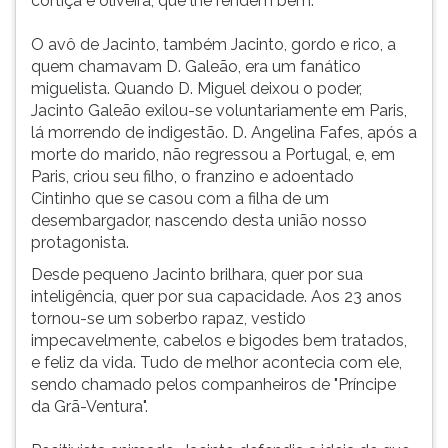
cortiça e oliveira, que lhe rendem bem.
O avô de Jacinto, também Jacinto, gordo e rico, a
quem chamavam D. Galeão, era um fanático
miguelista. Quando D. Miguel deixou o poder,
Jacinto Galeão exilou-se voluntariamente em Paris,
lá morrendo de indigestão. D. Angelina Fafes, após a
morte do marido, não regressou a Portugal, e, em
Paris, criou seu filho, o franzino e adoentado
Cintinho que se casou com a filha de um
desembargador, nascendo desta união nosso
protagonista.
Desde pequeno Jacinto brilhara, quer por sua
inteligência, quer por sua capacidade. Aos 23 anos
tornou-se um soberbo rapaz, vestido
impecavelmente, cabelos e bigodes bem tratados,
e feliz da vida. Tudo de melhor acontecia com ele,
sendo chamado pelos companheiros de "Príncipe
da Grã-Ventura".