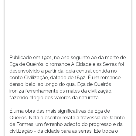
(primeira
tecla
à
direita
do
F).
Para
ir
ao
Publicado em 1901, no ano seguinte ao da morte de
menu
Eça de Queirós, o romance A Cidade e as Serras foi
principal
desenvolvido a partir da ideia central contida no
pressione
conto Civilização, datado de 1892. É um romance
a
denso, belo, ao longo do qual Eça de Queirós
tecla
ironiza ferrenhamente os males da civilização,
J
fazendo elogio dos valores da natureza.
e
depois
É uma obra das mais significativas de Eça de
F.
Queirós. Nela o escritor relata a travessia de Jacinto
Pressione
de Tormes, um ferrenho adepto do progresso e da
F
civilização - da cidade para as serras. Ele troca o
para