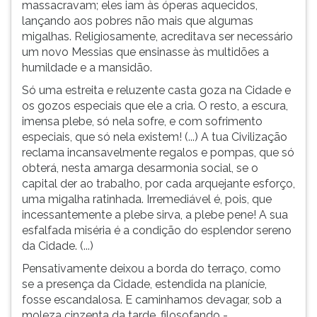
massacravam; eles iam às óperas aquecidos,
lançando aos pobres não mais que algumas
migalhas. Religiosamente, acreditava ser necessário
um novo Messias que ensinasse às multidões a
humildade e a mansidão.
Só uma estreita e reluzente casta goza na Cidade e
os gozos especiais que ele a cria. O resto, a escura,
imensa plebe, só nela sofre, e com sofrimento
especiais, que só nela existem! (...) A tua Civilização
reclama incansavelmente regalos e pompas, que só
obterá, nesta amarga desarmonia social, se o
capital der ao trabalho, por cada arquejante esforço,
uma migalha ratinhada. Irremediável é, pois, que
incessantemente a plebe sirva, a plebe pene! A sua
esfalfada miséria é a condição do esplendor sereno
da Cidade. (...)
Pensativamente deixou a borda do terraço, como
se a presença da Cidade, estendida na planície,
fosse escandalosa. E caminhamos devagar, sob a
moleza cinzenta da tarde, filosofando -