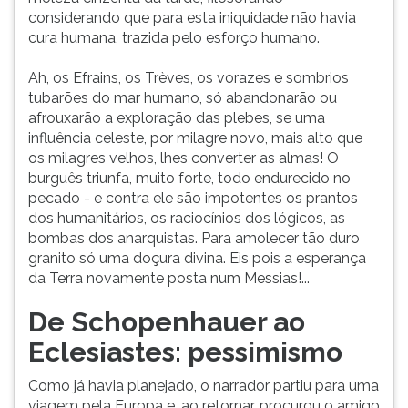
considerando que para esta iniquidade não havia
cura humana, trazida pelo esforço humano.
Ah, os Efrains, os Trèves, os vorazes e sombrios
tubarões do mar humano, só abandonarão ou
afrouxarão a exploração das plebes, se uma
influência celeste, por milagre novo, mais alto que
os milagres velhos, lhes converter as almas! O
burguês triunfa, muito forte, todo endurecido no
pecado - e contra ele são impotentes os prantos
dos humanitários, os raciocínios dos lógicos, as
bombas dos anarquistas. Para amolecer tão duro
granito só uma doçura divina. Eis pois a esperança
da Terra novamente posta num Messias!...
De Schopenhauer ao
Eclesiastes: pessimismo
Como já havia planejado, o narrador partiu para uma
viagem pela Europa e, ao retornar, procurou o amigo