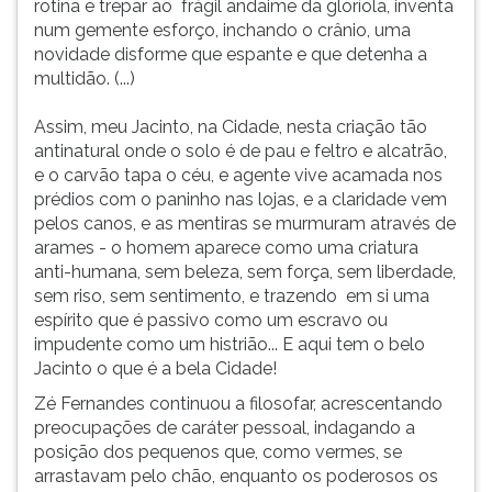
rotina e trepar ao frágil andaime da gloríola, inventa
num gemente esforço, inchando o crânio, uma
novidade disforme que espante e que detenha a
multidão. (...)
Assim, meu Jacinto, na Cidade, nesta criação tão
antinatural onde o solo é de pau e feltro e alcatrão,
e o carvão tapa o céu, e agente vive acamada nos
prédios com o paninho nas lojas, e a claridade vem
pelos canos, e as mentiras se murmuram através de
arames - o homem aparece como uma criatura
anti-humana, sem beleza, sem força, sem liberdade,
sem riso, sem sentimento, e trazendo em si uma
espírito que é passivo como um escravo ou
impudente como um histrião... E aqui tem o belo
Jacinto o que é a bela Cidade!
Zé Fernandes continuou a filosofar, acrescentando
preocupações de caráter pessoal, indagando a
posição dos pequenos que, como vermes, se
arrastavam pelo chão, enquanto os poderosos os