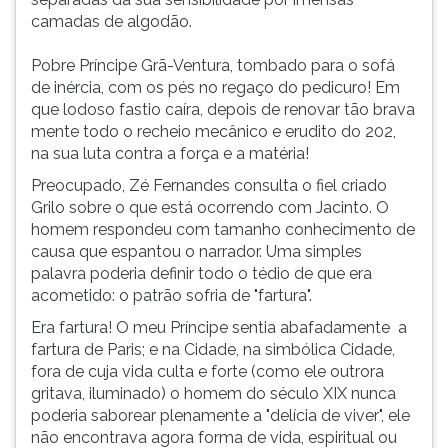
camadas de algodão.
Pobre Príncipe Grã-Ventura, tombado para o sofá
de inércia, com os pés no regaço do pedicuro! Em
que lodoso fastio caíra, depois de renovar tão brava
mente todo o recheio mecânico e erudito do 202,
na sua luta contra a força e a matéria!
Preocupado, Zé Fernandes consulta o fiel criado
Grilo sobre o que está ocorrendo com Jacinto. O
homem respondeu com tamanho conhecimento de
causa que espantou o narrador. Uma simples
palavra poderia definir todo o tédio de que era
acometido: o patrão sofria de "fartura".
Era fartura! O meu Príncipe sentia abafadamente a
fartura de Paris; e na Cidade, na simbólica Cidade,
fora de cuja vida culta e forte (como ele outrora
gritava, iluminado) o homem do século XIX nunca
poderia saborear plenamente a "delícia de viver", ele
não encontrava agora forma de vida, espiritual ou