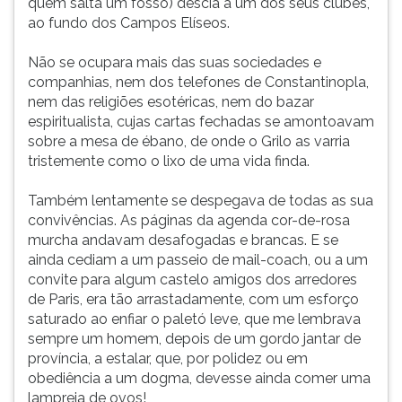
quem salta um fosso) descia a um dos seus clubes,
ao fundo dos Campos Elíseos.
Não se ocupara mais das suas sociedades e
companhias, nem dos telefones de Constantinopla,
nem das religiões esotéricas, nem do bazar
espiritualista, cujas cartas fechadas se amontoavam
sobre a mesa de ébano, de onde o Grilo as varria
tristemente como o lixo de uma vida finda.
Também lentamente se despegava de todas as sua
convivências. As páginas da agenda cor-de-rosa
murcha andavam desafogadas e brancas. E se
ainda cediam a um passeio de mail-coach, ou a um
convite para algum castelo amigos dos arredores
de Paris, era tão arrastadamente, com um esforço
saturado ao enfiar o paletó leve, que me lembrava
sempre um homem, depois de um gordo jantar de
província, a estalar, que, por polidez ou em
obediência a um dogma, devesse ainda comer uma
lampreia de ovos!