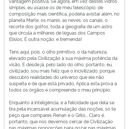
vantagem positiva. Se agora, em vez destes vidros
simples, eu usasse os de meu telescópio, de
composição mais científica, poderia avistar além, no
planeta Marte, os mares, as neves, os canais, o
recorte dos golfos, toda a geografia de um astro
que circula a milhares de léguas dos Campos
Elísios. É outra noção, e tremenda!
Tens aqui, pois, o olho primitivo, o da natureza,
elevado pela Civilização à sua máxima potência da
visão. E desde já, pelo lado do olho, portanto, eu,
civilizado, sou mais feliz que o incivilizado, porque
descubro realidades do universo que ele não
suspeita e de que está privado. Aplica esta prova a
todos os órgãos e compreende o meu princípio.
Enquanto à inteligência, e à felicidade que dela se
tira pela incansável acumulação das noções, só te
peço que compares Renan e o Grilo... Claro é,
portanto, que nos devemos cercar de Civilização
nas máximas proporções para gozar nas máximas