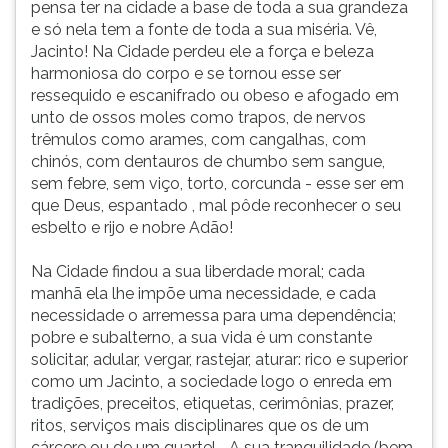
pensa ter na cidade a base de toda a sua grandeza
e só nela tem a fonte de toda a sua miséria. Vê,
Jacinto! Na Cidade perdeu ele a força e beleza
harmoniosa do corpo e se tornou esse ser
ressequido e escanifrado ou obeso e afogado em
unto de ossos moles como trapos, de nervos
trêmulos como arames, com cangalhas, com
chinós, com dentauros de chumbo sem sangue,
sem febre, sem viço, torto, corcunda - esse ser em
que Deus, espantado , mal pôde reconhecer o seu
esbelto e rijo e nobre Adão!
Na Cidade findou a sua liberdade moral; cada
manhã ela lhe impõe uma necessidade, e cada
necessidade o arremessa para uma dependência;
pobre e subalterno, a sua vida é um constante
solicitar, adular, vergar, rastejar, aturar: rico e superior
como um Jacinto, a sociedade logo o enreda em
tradições, preceitos, etiquetas, cerimônias, prazer,
ritos, serviços mais disciplinares que os de um
cárcere ou de um quartel... A sua tranquilidade (bem