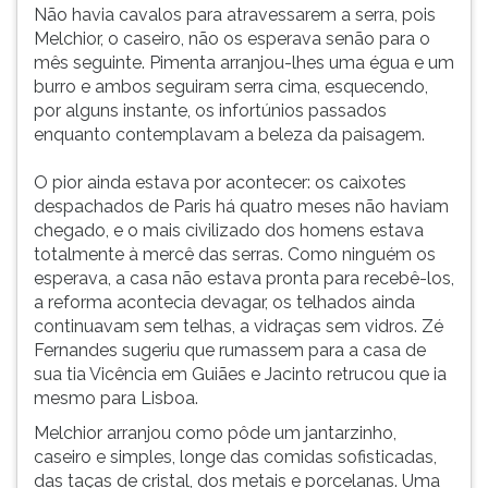
Não havia cavalos para atravessarem a serra, pois
Melchior, o caseiro, não os esperava senão para o
mês seguinte. Pimenta arranjou-lhes uma égua e um
burro e ambos seguiram serra cima, esquecendo,
por alguns instante, os infortúnios passados
enquanto contemplavam a beleza da paisagem.
O pior ainda estava por acontecer: os caixotes
despachados de Paris há quatro meses não haviam
chegado, e o mais civilizado dos homens estava
totalmente à mercê das serras. Como ninguém os
esperava, a casa não estava pronta para recebê-los,
a reforma acontecia devagar, os telhados ainda
continuavam sem telhas, a vidraças sem vidros. Zé
Fernandes sugeriu que rumassem para a casa de
sua tia Vicência em Guiães e Jacinto retrucou que ia
mesmo para Lisboa.
Melchior arranjou como pôde um jantarzinho,
caseiro e simples, longe das comidas sofisticadas,
das taças de cristal, dos metais e porcelanas. Uma