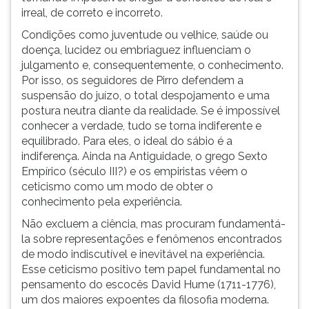
irreal, de correto e incorreto.
ouvir
essa
Condições como juventude ou velhice, saúde ou
instrução
doença, lucidez ou embriaguez influenciam o
novamente.
julgamento e, consequentemente, o conhecimento.
Por isso, os seguidores de Pirro defendem a
suspensão do juízo, o total despojamento e uma
postura neutra diante da realidade. Se é impossível
conhecer a verdade, tudo se torna indiferente e
equilibrado. Para eles, o ideal do sábio é a
indiferença. Ainda na Antiguidade, o grego Sexto
Empírico (século III?) e os empiristas vêem o
ceticismo como um modo de obter o
conhecimento pela experiência.
Não excluem a ciência, mas procuram fundamentá-
la sobre representações e fenômenos encontrados
de modo indiscutível e inevitável na experiência.
Esse ceticismo positivo tem papel fundamental no
pensamento do escocês David Hume (1711-1776),
um dos maiores expoentes da filosofia moderna.