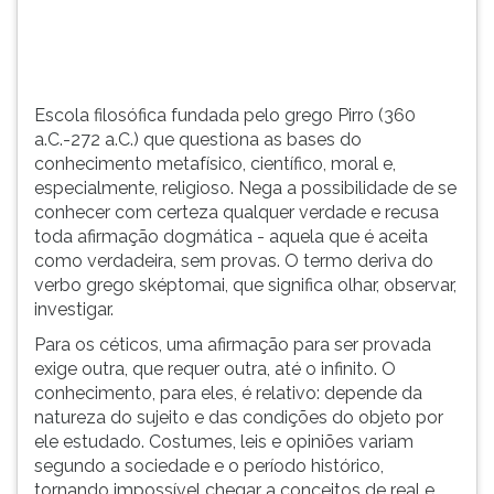
aquela
(primeira
que
tecla
é
à
aceita
direita
como
do
Escola filosófica fundada pelo grego Pirro (360
verdadeira,
F).
a.C.-272 a.C.) que questiona as bases do
sem
Para
conhecimento metafísico, científico, moral e,
provas.
ir
especialmente, religioso. Nega a possibilidade de se
O
ao
conhecer com certeza qualquer verdade e recusa
termo
menu
toda afirmação dogmática - aquela que é aceita
deriva
principal
como verdadeira, sem provas. O termo deriva do
do
pressione
verbo grego sképtomai, que significa olhar, observar,
verbo
a
investigar.
grego
tecla
Para os céticos, uma afirmação para ser provada
sk&ea
J
exige outra, que requer outra, até o infinito. O
e
conhecimento, para eles, é relativo: depende da
depois
natureza do sujeito e das condições do objeto por
F.
ele estudado. Costumes, leis e opiniões variam
Pressione
segundo a sociedade e o período histórico,
F
tornando impossível chegar a conceitos de real e
para