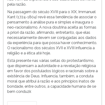
pela razão.
ouvir
essa
Na passagem do século XVIII para o XIX, Immanuel
instrução
Kant (1724-1804) revê essa tendência de associar o
novamente.
pensamento à análise pura e simples e inaugura o
neo-racionalismo. A nova doutrina aceita as formas
a priori da razão, afirmando, entretanto, que elas
necessariamente devem ser conjugadas aos dados
da experiência para que possa haver conhecimento.
O racionalismo dos séculos XVII e XVIII influencia a
religião e a ética até hoje.
Está presente nas várias seitas do protestantismo,
que dispensam a autoridade e a revelação religiosa
em favor dos postulados lógicos e racionais sobre a
existência de Deus. Influencia, também, a conduta
moral que atribui à razão e aos princípios inatos de
bondade, entre outros, a capacidade humana de se
bem conduzir.