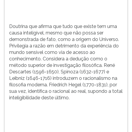
de
TAB
fato,
e
como
depois
a
F.
Doutrina que afirma que tudo que existe tem uma
origem
Para
causa inteligível, mesmo que não possa ser
do
pausar
demonstrada de fato, como a origem do Universo.
Universo.
a
Privilegia a razão em detrimento da experiência do
Privilegia
leitura
mundo sensível como via de acesso ao
a
pressione
conhecimento. Considera a dedução como o
razão
D
método superior de investigação filosófica. René
em
(primeira
Descartes (1596-1650), Spinoza (1632-1677) e
detrimento
tecla
Leibniz (1646-1716) introduzem o racionalismo na
da
à
filosofia moderna. Friedrich Hegel (1770-1831), por
experiência
esquerda
sua vez, identifica o racional ao real, supondo a total
do
do
inteligibilidade deste último.
mundo
F),
sensível
para
como
continuar
via
pressione
de
G