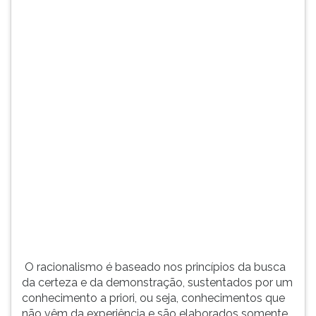
acesso
(primeira
ao
tecla
conhecimento.
à
Considera
direita
a
do
dedução
F).
como
Para
o
ir
método
ao
superior
menu
de
principal
investigação
pressione
filosófica.
a
René
tecla
J
e
depois
O racionalismo é baseado nos princípios da busca
F.
da certeza e da demonstração, sustentados por um
Pressione
conhecimento a priori, ou seja, conhecimentos que
F
não vêm da experiência e são elaborados somente
para