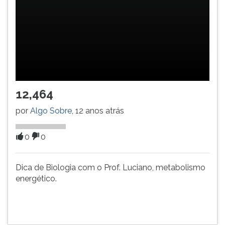
(primeira
tecla
à
direita
do
F).
Para
ir
12,464
ao
menu
por
Algo Sobre
, 12 anos atrás
principal
pressione
a
0
0
tecla
J
Dica de Biologia com o Prof. Luciano, metabolismo
e
energético.
depois
F.
Pressione
F
para