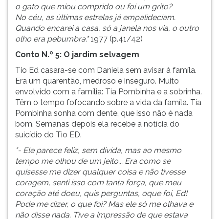
o gato que miou comprido ou foi um grito?
No céu, as últimas estrelas já empalideciam.
Quando encarei a casa, só a janela nos via, o outro
olho era pebumbra."
1977 (p.41/42)
Conto N.º 5: O jardim selvagem
Tio Ed casara-se com Daniela sem avisar à famíla.
Era um quarentão, medroso e inseguro. Muito
envolvido com a família: Tia Pombinha e a sobrinha.
Têm o tempo fofocando sobre a vida da famíla. Tia
Pombinha sonha com dente, que isso não é nada
bom. Semanas depois ela recebe a notícia do
suicídio do Tio ED.
"- Ele parece feliz, sem divida, mas ao mesmo
tempo me olhou de um jeito... Era como se
quisesse me dizer qualquer coisa e não tivesse
coragem, senti isso com tanta força, que meu
coração até doeu, quis perguntas, oque foi, Ed!
Pode me dizer, o que foi? Mas ele só me olhava e
não disse nada. Tive a impressão de que estava