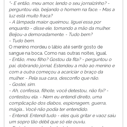
"- E então, meu amor, lendo o seu jornalzinho? -
perguntou ela, beijando o homem na face. - Mas a
luz está muito fraca?
- A lâmpada maior queimou, liguei essa por
enquanto - disse ele, tomando a mão da mulher.
Beijou-a demoradamente. - Tudo bem?
- Tudo bem.
O menino mordeu o lábio até sentir gosto de
sangue na boca. Como nas outras noites, igual.
- Então, meu filho? Gostou da fita? - perguntou o
pai, dobrando jornal. Estendeu a mão ao menino e
com a outra começou a acariciar o braço da
mulher. - Pela sua cara, desconfio que não.
- Gostei, sim.
- Ah, confessa, filhote, você detestou, não foi? -
contestou ela. - Nem eu entendi direito, uma
complicação dos diabos, espionagem, guerra,
mágia... Você não podia ter entendido.
- Entendi. Entendi tudo - eles quis gritar e vaoz saiu
um sopro tão débil que só ele ouviu.