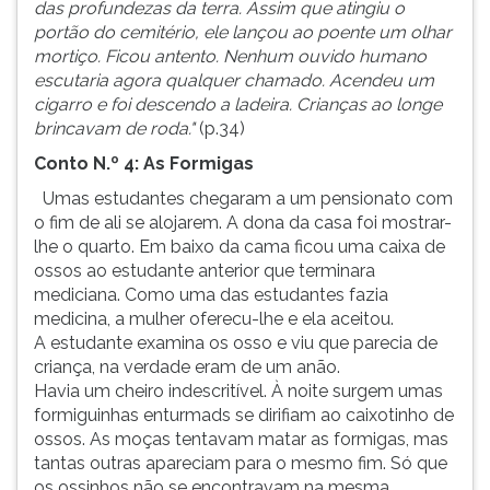
das profundezas da terra. Assim que atingiu o
portão do cemitério, ele lançou ao poente um olhar
mortiço. Ficou antento. Nenhum ouvido humano
escutaria agora qualquer chamado. Acendeu um
cigarro e foi descendo a ladeira. Crianças ao longe
brincavam de roda."
(p.34)
Conto N.º 4: As Formigas
Umas estudantes chegaram a um pensionato com
o fim de ali se alojarem. A dona da casa foi mostrar-
lhe o quarto. Em baixo da cama ficou uma caixa de
ossos ao estudante anterior que terminara
mediciana. Como uma das estudantes fazia
medicina, a mulher oferecu-lhe e ela aceitou.
A estudante examina os osso e viu que parecia de
criança, na verdade eram de um anão.
Havia um cheiro indescritível. À noite surgem umas
formiguinhas enturmads se dirifiam ao caixotinho de
ossos. As moças tentavam matar as formigas, mas
tantas outras apareciam para o mesmo fim. Só que
os ossinhos não se encontravam na mesma