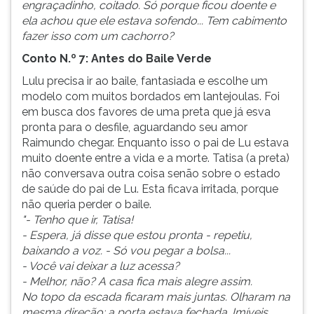
engraçadinho, coitado. Só porque ficou doente e
ela achou que ele estava sofendo... Tem cabimento
fazer isso com um cachorro?
Conto N.º 7: Antes do Baile Verde
Lulu precisa ir ao baile, fantasiada e escolhe um
modelo com muitos bordados em lantejoulas. Foi
em busca dos favores de uma preta que já esva
pronta para o desfile, aguardando seu amor
Raimundo chegar. Enquanto isso o pai de Lu estava
muito doente entre a vida e a morte. Tatisa (a preta)
não conversava outra coisa senão sobre o estado
de saúde do pai de Lu. Esta ficava irritada, porque
não queria perder o baile.
"- Tenho que ir, Tatisa!
- Espera, já disse que estou pronta - repetiu,
baixando a voz. - Só vou pegar a bolsa...
- Você vai deixar a luz acessa?
- Melhor, não? A casa fica mais alegre assim.
No topo da escada ficaram mais juntas. Olharam na
mesma direção: a porta estava fechada. Imíveis