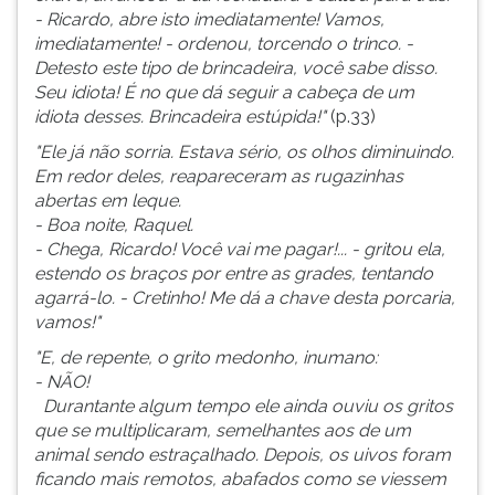
- Ricardo, abre isto imediatamente! Vamos,
imediatamente! - ordenou, torcendo o trinco. -
Detesto este tipo de brincadeira, você sabe disso.
Seu idiota! É no que dá seguir a cabeça de um
idiota desses. Brincadeira estúpida!"
(p.33)
"Ele já não sorria. Estava sério, os olhos diminuindo.
Em redor deles, reapareceram as rugazinhas
abertas em leque.
- Boa noite, Raquel.
- Chega, Ricardo! Você vai me pagar!... - gritou ela,
estendo os braços por entre as grades, tentando
agarrá-lo. - Cretinho! Me dá a chave desta porcaria,
vamos!"
"E, de repente, o grito medonho, inumano:
- NÃO!
Durantante algum tempo ele ainda ouviu os gritos
que se multiplicaram, semelhantes aos de um
animal sendo estraçalhado. Depois, os uivos foram
ficando mais remotos, abafados como se viessem