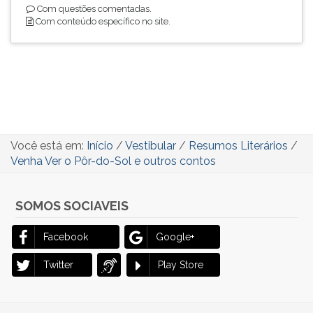
Com questões comentadas.
Com conteúdo específico no site.
Você está em:
Início
/
Vestibular
/
Resumos Literários
/
Venha Ver o Pôr-do-Sol e outros contos
SOMOS SOCIAVEIS
Facebook
Google+
Twitter
Play Store