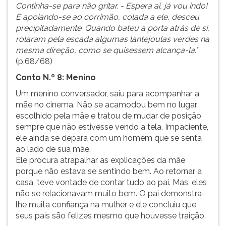
Continha-se para não gritar. - Espera ai, já vou indo!
E apoiando-se ao corrimão, colada a ele, desceu
precipitadamente. Quando bateu a porta atrás de si,
rolaram pela escada algumas lantejoulas verdes na
mesma direção, como se quisessem alcança-la."
(p.68/68)
Conto N.º 8: Menino
Um menino conversador, saiu para acompanhar a
mãe no cinema. Não se acamodou bem no lugar
escolhido pela mãe e tratou de mudar de posição
sempre que não estivesse vendo a tela. Impaciente,
ele ainda se depara com um homem que se senta
ao lado de sua mãe.
Ele procura atrapalhar as explicações da mãe
porque não estava se sentindo bem. Ao retornar a
casa, teve vontade de contar tudo ao pai. Mas, eles
não se relacionavam muito bem. O pai demonstra-
lhe muita confiança na mulher e ele concluiu que
seus pais são felizes mesmo que houvesse traição.