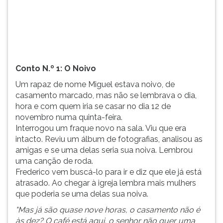
(primeira
tecla
à
direita
do
F).
Conto N.º 1: O Noivo
Para
ir
Um rapaz de nome Miguel estava noivo, de
ao
casamento marcado, mas não se lembrava o dia,
menu
hora e com quem iria se casar no dia 12 de
principal
novembro numa quinta-feira.
pressione
Interrogou um fraque novo na sala. Viu que era
a
intacto. Reviu um álbum de fotografias, analisou as
tecla
amigas e se uma delas seria sua noiva. Lembrou
J
uma canção de roda.
e
Frederico vem buscá-lo para ir e diz que ele já está
depois
atrasado. Ao chegar à igreja lembra mais mulhers
F.
que poderia se uma delas sua noiva.
Pressione
"Mas já são quase nove horas, o casamento não é
F
às dez? O café está aqui, o senhor não quer uma
para