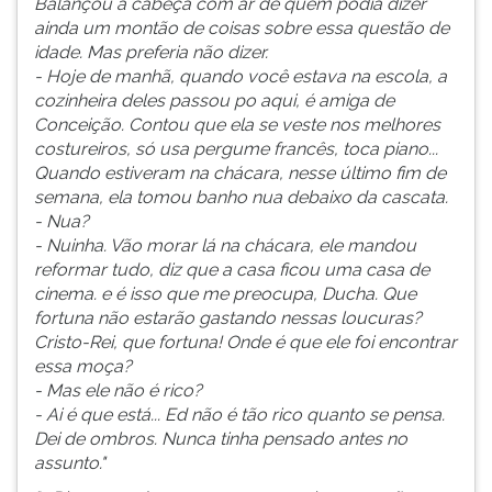
Balançou a cabeça com ar de quem podia dizer
ainda um montão de coisas sobre essa questão de
idade. Mas preferia não dizer.
- Hoje de manhã, quando você estava na escola, a
cozinheira deles passou po aqui, é amiga de
Conceição. Contou que ela se veste nos melhores
costureiros, só usa pergume francês, toca piano...
Quando estiveram na chácara, nesse último fim de
semana, ela tomou banho nua debaixo da cascata.
- Nua?
- Nuinha. Vão morar lá na chácara, ele mandou
reformar tudo, diz que a casa ficou uma casa de
cinema. e é isso que me preocupa, Ducha. Que
fortuna não estarão gastando nessas loucuras?
Cristo-Rei, que fortuna! Onde é que ele foi encontrar
essa moça?
- Mas ele não é rico?
- Ai é que está... Ed não é tão rico quanto se pensa.
Dei de ombros. Nunca tinha pensado antes no
assunto."