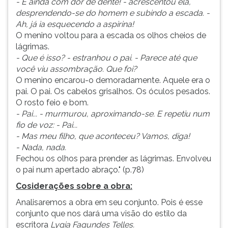
- E ainda com dor de dente! - acrescentou ela,
desprendendo-se do homem e subindo a escada. -
Ah, já ia esquecendo a aspirina!
O menino voltou para a escada os olhos cheios de
lágrimas.
- Que é isso? - estranhou o pai. - Parece até que
você viu assombração. Que foi?
O menino encarou-o demoradamente. Aquele era o
pai. O pai. Os cabelos grisalhos. Os óculos pesados.
O rosto feio e bom.
- Pai... - murmurou, aproximando-se. E repetiu num
fio de voz: - Pai...
- Mas meu filho, que aconteceu? Vamos, diga!
- Nada, nada.
Fechou os olhos para prender as lágrimas. Envolveu
o pai num apertado abraço." (p.78)
Cosiderações sobre a obra:
Analisaremos a obra em seu conjunto. Pois é esse
conjunto que nos dará uma visão do estilo da
escritora
Lygia Fagundes Telles.