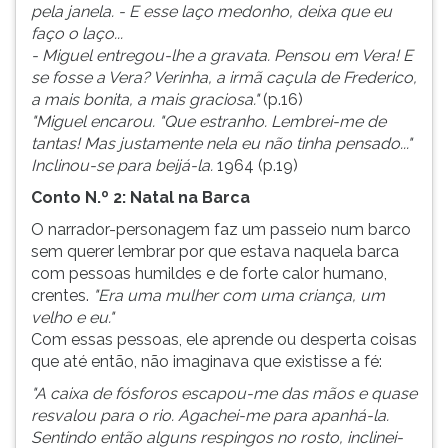
pela janela. - E esse laço medonho, deixa que eu
faço o laço...
- Miguel entregou-lhe a gravata. Pensou em Vera! E
se fosse a Vera? Verinha, a irmã caçula de Frederico,
a mais bonita, a mais graciosa."
(p.16)
"Miguel encarou. "Que estranho. Lembrei-me de
tantas! Mas justamente nela eu não tinha pensado..."
Inclinou-se para beijá-la.
1964 (p.19)
Conto N.º 2: Natal na Barca
O narrador-personagem faz um passeio num barco
sem querer lembrar por que estava naquela barca
com pessoas humildes e de forte calor humano,
crentes.
"Era uma mulher com uma criança, um
velho e eu."
Com essas pessoas, ele aprende ou desperta coisas
que até então, não imaginava que existisse a fé:
"A caixa de fósforos escapou-me das mãos e quase
resvalou para o rio. Agachei-me para apanhá-la.
Sentindo então alguns respingos no rosto, inclinei-