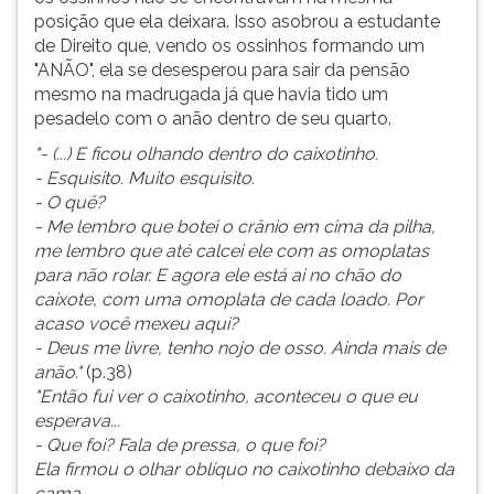
posição que ela deixara. Isso asobrou a estudante
de Direito que, vendo os ossinhos formando um
"ANÃO", ela se desesperou para sair da pensão
mesmo na madrugada já que havia tido um
pesadelo com o anão dentro de seu quarto.
"- (...) E ficou olhando dentro do caixotinho.
- Esquisito. Muito esquisito.
- O quê?
- Me lembro que botei o crânio em cima da pilha,
me lembro que até calcei ele com as omoplatas
para não rolar. E agora ele está ai no chão do
caixote, com uma omoplata de cada loado. Por
acaso você mexeu aqui?
- Deus me livre, tenho nojo de osso. Ainda mais de
anão."
(p.38)
"Então fui ver o caixotinho, aconteceu o que eu
esperava...
- Que foi? Fala de pressa, o que foi?
Ela firmou o olhar oblíquo no caixotinho debaixo da
cama.