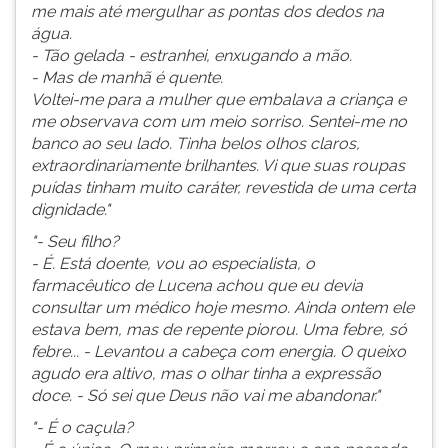
me mais até mergulhar as pontas dos dedos na
água.
- Tão gelada - estranhei, enxugando a mão.
- Mas de manhã é quente.
Voltei-me para a mulher que embalava a criança e
me observava com um meio sorriso. Sentei-me no
banco ao seu lado. Tinha belos olhos claros,
extraordinariamente brilhantes. Vi que suas roupas
puídas tinham muito caráter, revestida de uma certa
dignidade."
"- Seu filho?
- É. Está doente, vou ao especialista, o
farmacêutico de Lucena achou que eu devia
consultar um médico hoje mesmo. Ainda ontem ele
estava bem, mas de repente piorou. Uma febre, só
febre... - Levantou a cabeça com energia. O queixo
agudo era altivo, mas o olhar tinha a expressão
doce. - Só sei que Deus não vai me abandonar."
"- É o caçula?