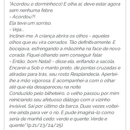
"Acordou o dorminhoco! E olha ai, deve estar agora
sem nenhuma febre.
- Acordou?!
Ela teve um sorriso.
- Veja...
Inclinei-me. A criança abrira os olhos - aqueles
olhos que eu vira cerrados. Tão definitivamente. E
bocejava, esfrengando a mãozinha na face de novo
corada. Fiquei olhando sem conseguir falar.
- Então, bom Natal! - disse ela, enfiando a sacola.
Encarei-a Sob o manto preto, de pontas cruzadas e
atiradas para trás, seu rosto Resplandecia. Apertei-
lhe a mão vigorosa. E acompanhei-a com o olhar
até que ela desapareceu na noite.
Conduzido pelo bilheteiro, o velho passou por mim
reiniciando seu afetuoso diálogo com o vizinho
invisível. Saí por último da barca. Duas vezes voltei-
me ainda para ver o rio. E pude imaginá-lo como
seria de manhã cedo: verde e quente. Verde e
quente."
(p.21/23/24/25)