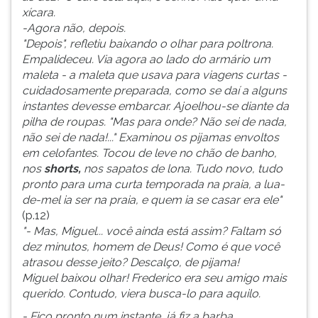
xícara.
ouvir
-Agora não, depois.
essa
"Depois", refletiu baixando o olhar para poltrona.
instrução
Empalideceu. Via agora ao lado do armário um
novamente.
maleta - a maleta que usava para viagens curtas -
cuidadosamente preparada, como se daí a alguns
instantes devesse embarcar. Ajoelhou-se diante da
pilha de roupas. "Mas para onde? Não sei de nada,
não sei de nada!..." Examinou os pijamas envoltos
em celofantes. Tocou de leve no chão de banho,
nos
shorts,
nos sapatos de lona. Tudo novo, tudo
pronto para uma curta temporada na praia, a lua-
de-mel ia ser na praia, e quem ia se casar era ele"
(p.12)
"- Mas, Miguel... você ainda está assim? Faltam só
dez minutos, homem de Deus! Como é que você
atrasou desse jeito? Descalço, de pijama!
Miguel baixou olhar! Frederico era seu amigo mais
querido. Contudo, viera busca-lo para aquilo.
- Fico pronto num instante, já fiz a barba.