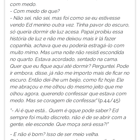
com medo.
- Com medo de que?
- Não sei, não sei, mas foi como se eu estivesse
vendo Ed menino outra vez. Tinha pavor do escuro,
só queria dormir de luz acesa. Papai proibiu essa
história de luz e não me deixou mais ir lá fazer
copanhia, achava que eu poderia estragá-lo com
muito mimo. Mas uma noite não resisti escondida
no quarto. Estava acordado, sentado na cama.
Quer que eu fique aqui até dormir? Perguntei. Pode
ir embora, disse, já não me importo mais de ficar no
escuro. Então dei-lhe um beijo, como fiz hoje. Ele
me abraçou e me olhou do mesmo jeito que me
olhou agora, querendo confessar que estava com
medo. Mas se coragem de confessar."
(p.44/45)
"- Ai é que está... Quem é qque pode saber? Ed
sempre foi muito discreto, não é de se abrir com a
gente, ele esconde. Que moça será essa?!"
- E não é bom? Isso de ser meio velha.