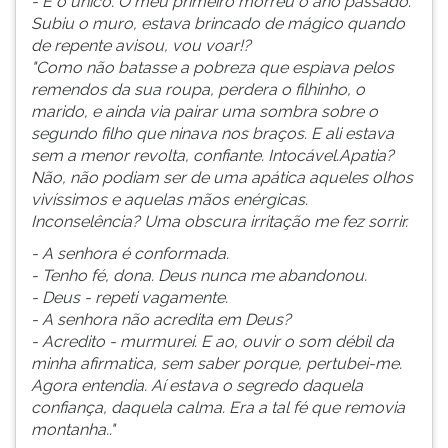
- É o único. O meu primeiro morreu o ano passado.
Subiu o muro, estava brincado de mágico quando
de repente avisou, vou voar!?
"Como não batasse a pobreza que espiava pelos
remendos da sua roupa, perdera o filhinho, o
marido, e ainda via pairar uma sombra sobre o
segundo filho que ninava nos braços. E ali estava
sem a menor revolta, confiante. Intocável.Apatia?
Não, não podiam ser de uma apática aqueles olhos
vivíssimos e aquelas mãos enérgicas.
Inconselência? Uma obscura irritação me fez sorrir.
- A senhora é conformada.
- Tenho fé, dona. Deus nunca me abandonou.
- Deus - repeti vagamente.
- A senhora não acredita em Deus?
- Acredito - murmurei. E ao, ouvir o som débil da
minha afirmatica, sem saber porque, pertubei-me.
Agora entendia. Aí estava o segredo daquela
confiança, daquela calma. Era a tal fé que removia
montanha.."