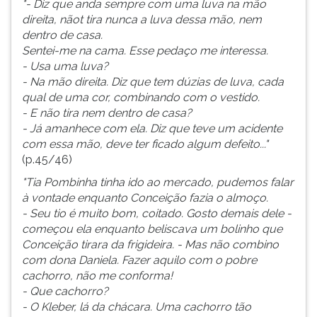
"- Diz que anda sempre com uma luva na mão
direita, nãot tira nunca a luva dessa mão, nem
dentro de casa.
Sentei-me na cama. Esse pedaço me interessa.
- Usa uma luva?
- Na mão direita. Diz que tem dúzias de luva, cada
qual de uma cor, combinando com o vestido.
- E não tira nem dentro de casa?
- Já amanhece com ela. Diz que teve um acidente
com essa mão, deve ter ficado algum defeito..."
(p.45/46)
"Tia Pombinha tinha ido ao mercado, pudemos falar
à vontade enquanto Conceição fazia o almoço.
- Seu tio é muito bom, coitado. Gosto demais dele -
começou ela enquanto beliscava um bolinho que
Conceição tirara da frigideira. - Mas não combino
com dona Daniela. Fazer aquilo com o pobre
cachorro, não me conforma!
- Que cachorro?
- O Kleber, lá da chácara. Uma cachorro tão