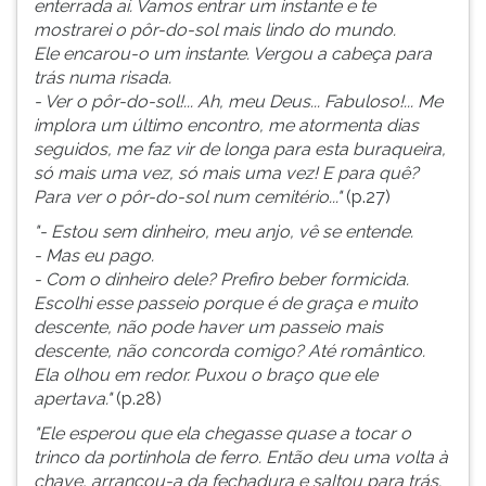
enterrada aí. Vamos entrar um instante e te
mostrarei o pôr-do-sol mais lindo do mundo.
Ele encarou-o um instante. Vergou a cabeça para
trás numa risada.
- Ver o pôr-do-sol!... Ah, meu Deus... Fabuloso!... Me
implora um último encontro, me atormenta dias
seguidos, me faz vir de longa para esta buraqueira,
só mais uma vez, só mais uma vez! E para quê?
Para ver o pôr-do-sol num cemitério..."
(p.27)
"- Estou sem dinheiro, meu anjo, vê se entende.
- Mas eu pago.
- Com o dinheiro dele? Prefiro beber formicida.
Escolhi esse passeio porque é de graça e muito
descente, não pode haver um passeio mais
descente, não concorda comigo? Até romântico.
Ela olhou em redor. Puxou o braço que ele
apertava."
(p.28)
"Ele esperou que ela chegasse quase a tocar o
trinco da portinhola de ferro. Então deu uma volta à
chave, arrancou-a da fechadura e saltou para trás.