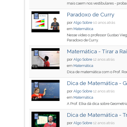
de
leitura
mais caem nos vestibulares - probabi
profissões,
pressione
simulados
TAB
Paradoxo de Curry
comentados.
e
por
Algo Sobre
10 anos atrás
Acessibilidade
depois
em
Matemática
sem
F.
Nesse vídeo o professor Gustao Vie
leitor
Para
Paradoxo de Curry.
de
pausar
tela.
a
Matemática - Tirar a Ra
leitura
por
Algo Sobre
12 anos atrás
pressione
em
Matemática
6:21
D
Dica de matemática com o Prof. Rodo
(primeira
tecla
Dica de Matemática - G
à
por
Algo Sobre
12 anos atrás
esquerda
em
Matemática
1:46
do
A Prof. Elka dá dica sobre Geometria
F),
para
Dica de Matemática - T
continuar
por
Algo Sobre
12 anos atrás
pressione