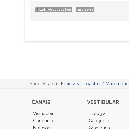
57,465 visualizações
12 vídeos
Você está em:
Início
/
Videoaulas
/
Matemátic
CANAIS
VESTIBULAR
Você
Vestibular
Biologia
está
Concurso
Geografia
no
Notícias
Gramática