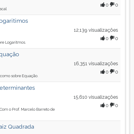
0
0
scal
ogaritimos
12,139 visualizações
0
0
bre Logaritmos.
Equação
16,351 visualizações
0
0
acomo sobre Equação.
Determinantes
15,610 visualizações
0
0
 Com o Prof. Marcelo Barreto de
aiz Quadrada