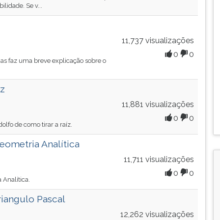
lidade. Se v...
11,737 visualizações
0
0
gas faz uma breve explicação sobre o
íz
11,881 visualizações
0
0
lfo de como tirar a raíz.
eometria Analítica
11,711 visualizações
0
0
 Analítica.
riangulo Pascal
12,262 visualizações