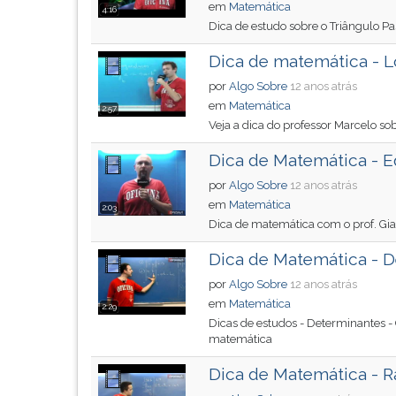
em
Matemática
4:16
G
Dica de estudo sobre o Triângulo Pa
(primeira
tecla
Dica de matemática - L
à
por
Algo Sobre
12 anos atrás
direita
em
Matemática
do
2:57
Veja a dica do professor Marcelo so
F).
Para
Dica de Matemática - 
ir
por
Algo Sobre
12 anos atrás
ao
em
Matemática
menu
2:03
Dica de matemática com o prof. Gi
principal
pressione
Dica de Matemática - 
a
tecla
por
Algo Sobre
12 anos atrás
J
em
Matemática
2:29
e
Dicas de estudos - Determinantes -
matemática
depois
F.
Dica de Matemática - R
Pressione