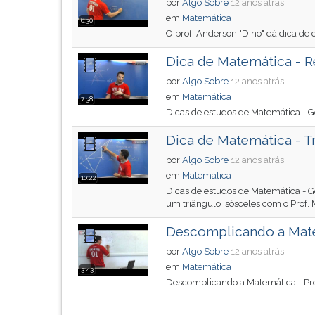
por
Algo Sobre
12 anos atrás
F
em
Matemática
para
6:30
O prof. Anderson "Dino" dá dica de 
ouvir
essa
Dica de Matemática - Re
instrução
novamente.
por
Algo Sobre
12 anos atrás
em
Matemática
7:38
Dicas de estudos de Matemática - G
Dica de Matemática - T
por
Algo Sobre
12 anos atrás
em
Matemática
10:22
Dicas de estudos de Matemática - G
um triângulo isósceles com o Prof.
Descomplicando a Mate
por
Algo Sobre
12 anos atrás
em
Matemática
3:43
Descomplicando a Matemática - Pr