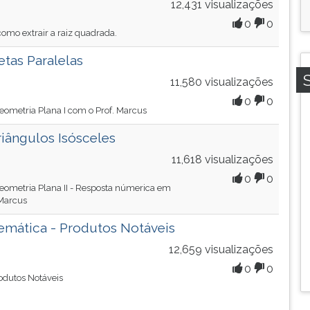
12,431 visualizações
0
0
como extrair a raiz quadrada.
tas Paralelas
11,580 visualizações
0
0
eometria Plana I com o Prof. Marcus
riângulos Isósceles
11,618 visualizações
0
0
eometria Plana II - Resposta númerica em
 Marcus
mática - Produtos Notáveis
12,659 visualizações
0
0
odutos Notáveis