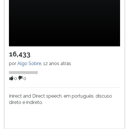
(primeira
tecla
à
direita
do
F).
Para
ir
16,433
ao
menu
por
Algo Sobre
, 12 anos atrás
principal
pressione
a
0
0
tecla
J
Inirect and Direct speech, em português, discuso
e
direto e indireto.
depois
F.
Pressione
F
para