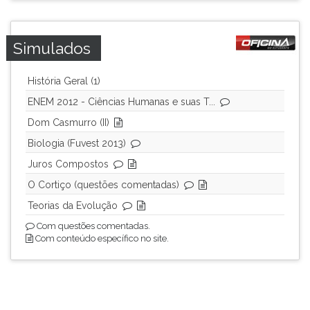
ouvir
essa
Simulados
instrução
novamente.
História Geral (1)
ENEM 2012 - Ciências Humanas e suas T...
Dom Casmurro (II)
Biologia (Fuvest 2013)
Juros Compostos
O Cortiço (questões comentadas)
Teorias da Evolução
Com questões comentadas.
Com conteúdo específico no site.